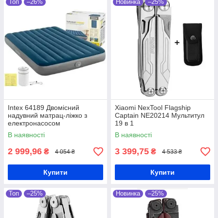
Топ
–26%
Новинка
–25%
Intex 64189 Двомісний
Xiaomi NexTool Flagship
надувний матрац-ліжко з
Captain NE20214 Мультитул
електронасосом
19 в 1
В наявності
В наявності
2 999,96
3 399,75
₴
₴
4 054 ₴
4 533 ₴
Купити
Купити
Топ
–25%
Новинка
–25%