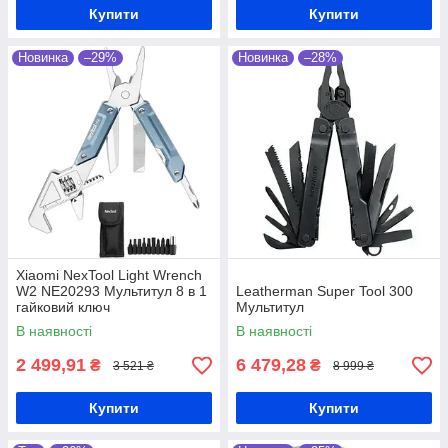
Купити
Купити
Новинка
–29%
Новинка
–28%
Xiaomi NexTool Light Wrench
W2 NE20293 Мультитул 8 в 1
Leatherman Super Tool 300
гайковий ключ
Мультитул
В наявності
В наявності
2 499,91
6 479,28
₴
₴
3 521 ₴
8 999 ₴
Купити
Купити