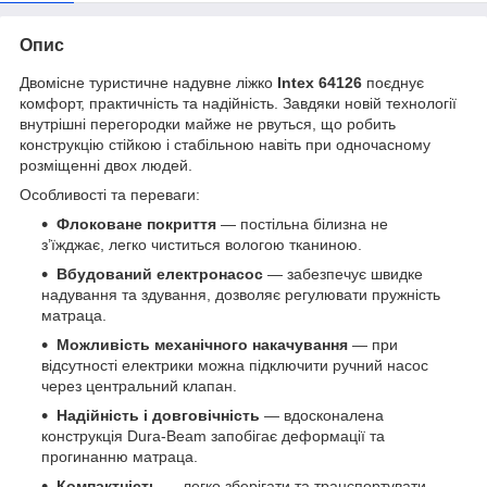
Опис
Двомісне туристичне надувне ліжко
Intex 64126
поєднує
комфорт, практичність та надійність. Завдяки новій технології
внутрішні перегородки майже не рвуться, що робить
конструкцію стійкою і стабільною навіть при одночасному
розміщенні двох людей.
Особливості та переваги:
Флоковане покриття
— постільна білизна не
з’їжджає, легко чиститься вологою тканиною.
Вбудований електронасос
— забезпечує швидке
надування та здування, дозволяє регулювати пружність
матраца.
Можливість механічного накачування
— при
відсутності електрики можна підключити ручний насос
через центральний клапан.
Надійність і довговічність
— вдосконалена
конструкція Dura-Beam запобігає деформації та
прогинанню матраца.
Компактність
— легко зберігати та транспортувати,