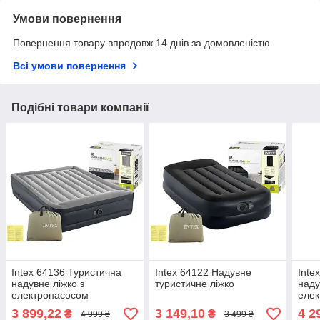
Умови повернення
Повернення товару впродовж 14 днів за домовленістю
Всі умови повернення
Подібні товари компанії
Intex 64136 Туристична
Intex 64122 Надувне
Inte
надувне ліжко з
туристичне ліжко
наду
електронасосом
еле
3 899,22
3 149,10
4 2
₴
₴
4 999 ₴
3 499 ₴