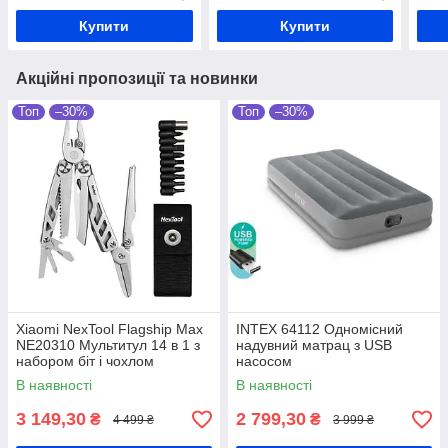
Купити
Купити
Акційні пропозиції та новинки
Топ
–30%
Топ
–30%
Xiaomi NexTool Flagship Max
INTEX 64112 Одномісний
NE20310 Мультитул 14 в 1 з
надувний матрац з USB
набором біт і чохлом
насосом
В наявності
В наявності
3 149,30
2 799,30
₴
₴
4 499 ₴
3 999 ₴