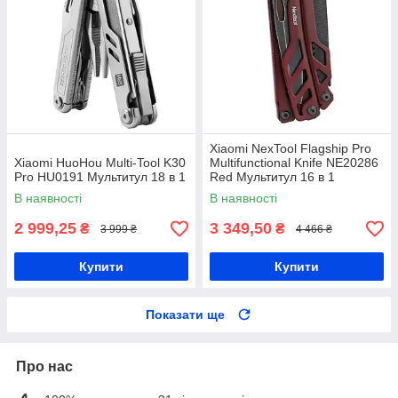
Xiaomi NexTool Flagship Pro
Xiaomi HuoHou Multi-Tool K30
Multifunctional Knife NE20286
Pro HU0191 Мультитул 18 в 1
Red Мультитул 16 в 1
В наявності
В наявності
2 999,25
3 349,50
₴
₴
3 999 ₴
4 466 ₴
Купити
Купити
Показати ще
Про нас