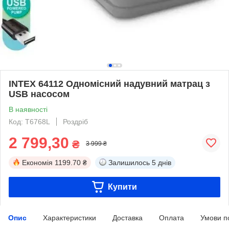
INTEX 64112 Одномісний надувний матрац з
USB насосом
В наявності
Код: T6768L
Роздріб
2 799,30
₴
3 999 ₴
Економія
1199.70 ₴
Залишилось
5 днів
Купити
Опис
Характеристики
Доставка
Оплата
Умови п