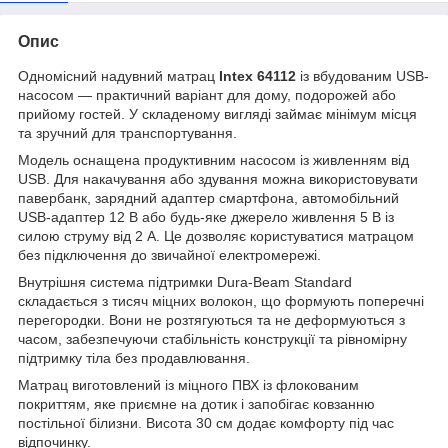
Опис
Одномісний надувний матрац
Intex 64112
із вбудованим USB-
насосом — практичний варіант для дому, подорожей або
прийому гостей. У складеному вигляді займає мінімум місця
та зручний для транспортування.
Модель оснащена продуктивним насосом із живленням від
USB. Для накачування або здування можна використовувати
павербанк, зарядний адаптер смартфона, автомобільний
USB-адаптер 12 В або будь-яке джерело живлення 5 В із
силою струму від 2 А. Це дозволяє користуватися матрацом
без підключення до звичайної електромережі.
Внутрішня система підтримки Dura-Beam Standard
складається з тисяч міцних волокон, що формують поперечні
перегородки. Вони не розтягуються та не деформуються з
часом, забезпечуючи стабільність конструкції та рівномірну
підтримку тіла без продавлювання.
Матрац виготовлений із міцного ПВХ із флокованим
покриттям, яке приємне на дотик і запобігає ковзанню
постільної білизни. Висота 30 см додає комфорту під час
відпочинку.