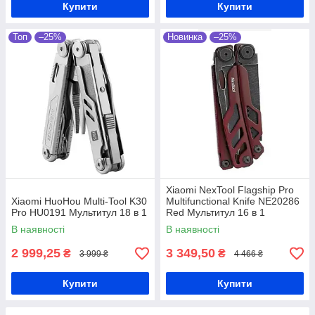
Купити
Купити
Топ
–25%
Новинка
–25%
Xiaomi NexTool Flagship Pro
Xiaomi HuoHou Multi-Tool K30
Multifunctional Knife NE20286
Pro HU0191 Мультитул 18 в 1
Red Мультитул 16 в 1
В наявності
В наявності
2 999,25
3 349,50
₴
₴
3 999 ₴
4 466 ₴
Купити
Купити