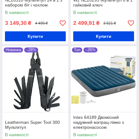
NE20310 Мультитул 14 в 1 з
W2 NE20293 Мультитул 8 в 1
набором біт і чохлом
гайковий ключ
В наявності
В наявності
3 149,30
2 499,91
₴
₴
4 499 ₴
3 521 ₴
Купити
Купити
Новинка
–28%
Топ
–26%
Intex 64189 Двомісний
Leatherman Super Tool 300
надувний матрац-ліжко з
Мультитул
електронасосом
В наявності
В наявності