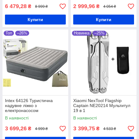
6 479,28
2 999,96
₴
₴
8 999 ₴
4 054 ₴
Купити
Купити
Топ
–26%
Новинка
–25%
Intex 64126 Туристична
Xiaomi NexTool Flagship
надувне ліжко з
Captain NE20214 Мультитул
електронасосом
19 в 1
В наявності
В наявності
3 699,26
3 399,75
₴
₴
4 999 ₴
4 533 ₴