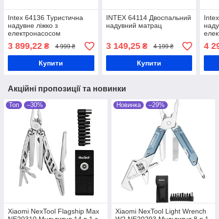
Intex 64136 Туристична
INTEX 64114 Двоспальний
Inte
надувне ліжко з
надувний матрац
наду
електронасосом
еле
3 899,22
3 149,25
4 2
₴
₴
4 999 ₴
4 199 ₴
Купити
Купити
Акційні пропозиції та новинки
Топ
–30%
Новинка
–29%
Xiaomi NexTool Flagship Max
Xiaomi NexTool Light Wrench