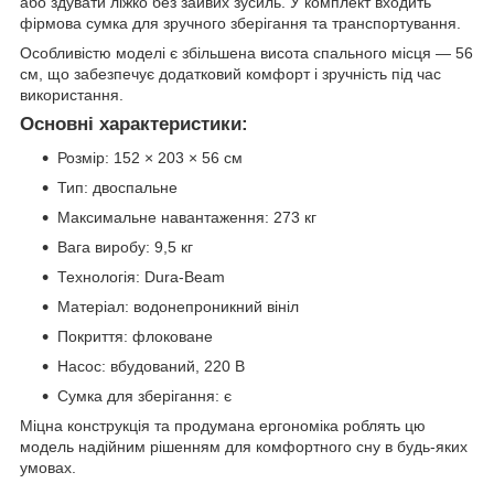
або здувати ліжко без зайвих зусиль. У комплект входить
фірмова сумка для зручного зберігання та транспортування.
Особливістю моделі є збільшена висота спального місця — 56
см, що забезпечує додатковий комфорт і зручність під час
використання.
Основні характеристики:
Розмір: 152 × 203 × 56 см
Тип: двоспальне
Максимальне навантаження: 273 кг
Вага виробу: 9,5 кг
Технологія: Dura-Beam
Матеріал: водонепроникний вініл
Покриття: флоковане
Насос: вбудований, 220 В
Сумка для зберігання: є
Міцна конструкція та продумана ергономіка роблять цю
модель надійним рішенням для комфортного сну в будь-яких
умовах.