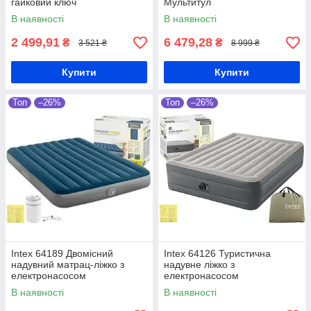
гайковий ключ
Мультитул
В наявності
В наявності
2 499,91
6 479,28
₴
₴
3 521 ₴
8 999 ₴
Купити
Купити
Топ
–26%
Топ
–26%
Intex 64189 Двомісний
Intex 64126 Туристична
надувний матрац-ліжко з
надувне ліжко з
електронасосом
електронасосом
В наявності
В наявності