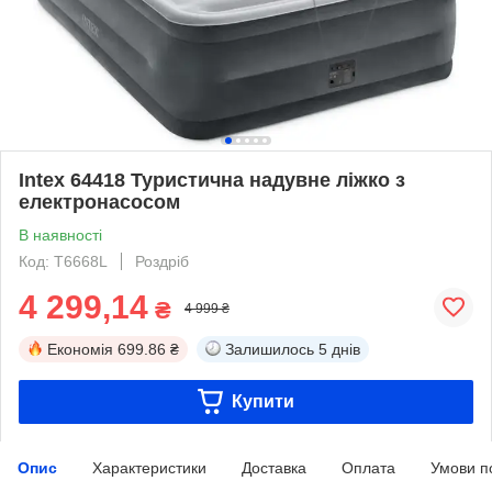
Intex 64418 Туристична надувне ліжко з
електронасосом
В наявності
Код: T6668L
Роздріб
4 299,14
₴
4 999 ₴
Економія
699.86 ₴
Залишилось
5 днів
Купити
Опис
Характеристики
Доставка
Оплата
Умови п