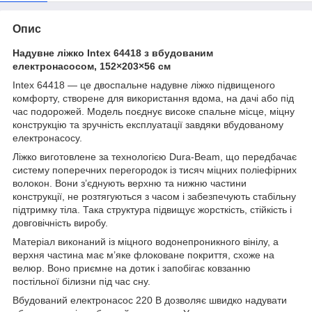
Опис
Надувне ліжко Intex 64418 з вбудованим
електронасосом, 152×203×56 см
Intex 64418 — це двоспальне надувне ліжко підвищеного
комфорту, створене для використання вдома, на дачі або під
час подорожей. Модель поєднує високе спальне місце, міцну
конструкцію та зручність експлуатації завдяки вбудованому
електронасосу.
Ліжко виготовлене за технологією Dura-Beam, що передбачає
систему поперечних перегородок із тисяч міцних поліефірних
волокон. Вони з’єднують верхню та нижню частини
конструкції, не розтягуються з часом і забезпечують стабільну
підтримку тіла. Така структура підвищує жорсткість, стійкість і
довговічність виробу.
Матеріал виконаний із міцного водонепроникного вінілу, а
верхня частина має м’яке флоковане покриття, схоже на
велюр. Воно приємне на дотик і запобігає ковзанню
постільної білизни під час сну.
Вбудований електронасос 220 В дозволяє швидко надувати