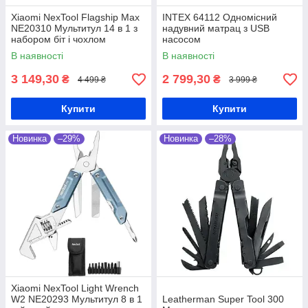
Xiaomi NexTool Flagship Max
INTEX 64112 Одномісний
NE20310 Мультитул 14 в 1 з
надувний матрац з USB
набором біт і чохлом
насосом
В наявності
В наявності
3 149,30
2 799,30
₴
₴
4 499 ₴
3 999 ₴
Купити
Купити
Новинка
–29%
Новинка
–28%
Xiaomi NexTool Light Wrench
W2 NE20293 Мультитул 8 в 1
Leatherman Super Tool 300