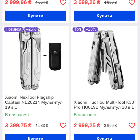
2 999,96
3 699,26
₴
₴
4 054 ₴
4 999 ₴
Купити
Купити
Новинка
–25%
Топ
–25%
Xiaomi NexTool Flagship
Captain NE20214 Мультитул
Xiaomi HuoHou Multi-Tool K30
19 в 1
Pro HU0191 Мультитул 18 в 1
В наявності
В наявності
3 399,75
2 999,25
₴
₴
4 533 ₴
3 999 ₴
Купити
Купити