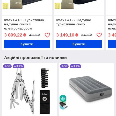
Intex 64136 Туристична
Intex 64122 Надувне
Inte
надувне ліжко з
туристичне ліжко
наду
електронасосом
еле
3 899,22
3 149,10
3 4
₴
₴
4 999 ₴
3 499 ₴
Купити
Купити
Акційні пропозиції та новинки
Топ
–30%
Топ
–30%