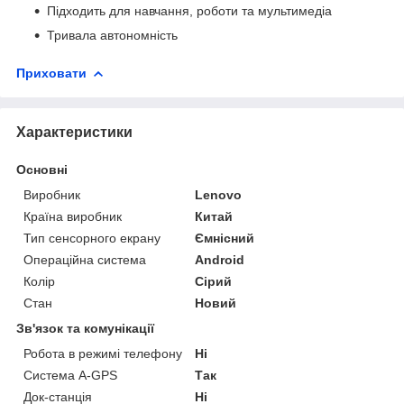
Підходить для навчання, роботи та мультимедіа
Тривала автономність
Приховати
Характеристики
Основні
Виробник
Lenovo
Країна виробник
Китай
Тип сенсорного екрану
Ємнісний
Операційна система
Android
Колір
Сірий
Стан
Новий
Зв'язок та комунікації
Робота в режимі телефону
Ні
Система A-GPS
Так
Док-станція
Ні