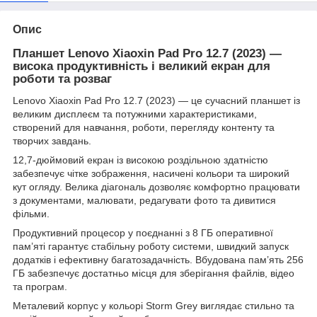
Опис
Планшет Lenovo Xiaoxin Pad Pro 12.7 (2023) —
висока продуктивність і великий екран для
роботи та розваг
Lenovo Xiaoxin Pad Pro 12.7 (2023) — це сучасний планшет із
великим дисплеєм та потужними характеристиками,
створений для навчання, роботи, перегляду контенту та
творчих завдань.
12,7-дюймовий екран із високою роздільною здатністю
забезпечує чітке зображення, насичені кольори та широкий
кут огляду. Велика діагональ дозволяє комфортно працювати
з документами, малювати, редагувати фото та дивитися
фільми.
Продуктивний процесор у поєднанні з 8 ГБ оперативної
пам’яті гарантує стабільну роботу системи, швидкий запуск
додатків і ефективну багатозадачність. Вбудована пам’ять 256
ГБ забезпечує достатньо місця для зберігання файлів, відео
та програм.
Металевий корпус у кольорі Storm Grey виглядає стильно та