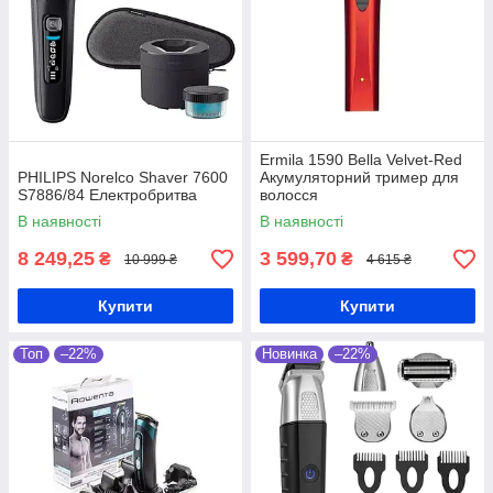
Ermila 1590 Bella Velvet-Red
PHILIPS Norelco Shaver 7600
Акумуляторний тример для
S7886/84 Електробритва
волосся
В наявності
В наявності
8 249,25
3 599,70
₴
₴
10 999 ₴
4 615 ₴
Купити
Купити
Топ
–22%
Новинка
–22%