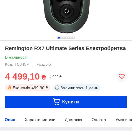
Remington RX7 Ultimate Series Електробритва
В наявності
Код: T5345P
Роздріб
4 499,10
₴
4 999 ₴
Економія
499.90 ₴
Залишилось
1 день
Купити
Опис
Характеристики
Доставка
Оплата
Умови п