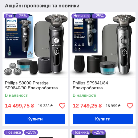
Акційні пропозиції та новинки
Топ
–25%
Новинка
–25%
Philips S9000 Prestige
Philips SP9841/84
SP9840/90 Електробритва
Електробритва
В наявності
В наявності
14 499,75
12 749,25
₴
₴
19 333 ₴
16 999 ₴
Купити
Купити
Новинка
–25%
Новинка
–25%