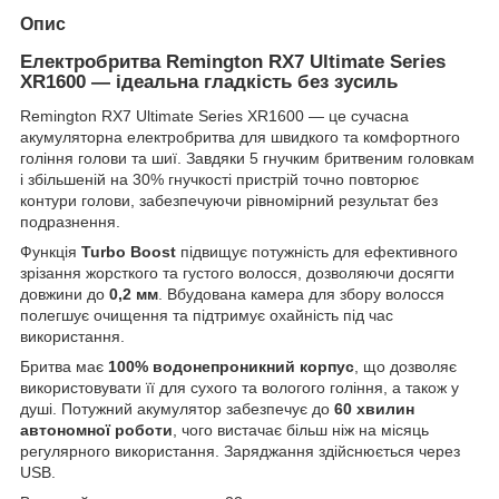
Опис
Електробритва Remington RX7 Ultimate Series
XR1600 — ідеальна гладкість без зусиль
Remington RX7 Ultimate Series XR1600 — це сучасна
акумуляторна електробритва для швидкого та комфортного
гоління голови та шиї. Завдяки 5 гнучким бритвеним головкам
і збільшеній на 30% гнучкості пристрій точно повторює
контури голови, забезпечуючи рівномірний результат без
подразнення.
Функція
Turbo Boost
підвищує потужність для ефективного
зрізання жорсткого та густого волосся, дозволяючи досягти
довжини до
0,2 мм
. Вбудована камера для збору волосся
полегшує очищення та підтримує охайність під час
використання.
Бритва має
100% водонепроникний корпус
, що дозволяє
використовувати її для сухого та вологого гоління, а також у
душі. Потужний акумулятор забезпечує до
60 хвилин
автономної роботи
, чого вистачає більш ніж на місяць
регулярного використання. Заряджання здійснюється через
USB.