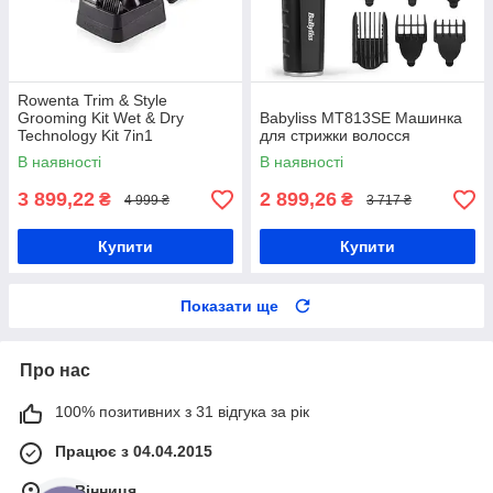
Rowenta Trim & Style
Grooming Kit Wet & Dry
Babyliss MT813SE Машинка
Technology Kit 7in1
для стрижки волосся
Професійний триммер
В наявності
В наявності
3 899,22
2 899,26
₴
₴
4 999 ₴
3 717 ₴
Купити
Купити
Показати ще
Про нас
100% позитивних з 31 відгука за рік
Працює з 04.04.2015
м. Вінниця