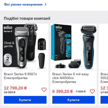
Всі умови повернення
Подібні товари компанії
Braun Series 8 8567s
Braun Series 5 mit easy
Brau
Електробритва
click M4500cs
9352
Електробритва
Елек
12 799,20
12 
₴
6 399,20
₴
7 999 ₴
15 999 ₴
17 69
Купити
Купити