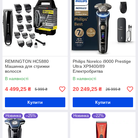
REMINGTON HC5880
Philips Norelco i9000 Prestige
Машинка для стрижки
Ultra XP9400/89
волосся
Електробритва
В наявності
В наявності
4 499,25
20 249,25
₴
₴
5 999 ₴
26 999 ₴
Купити
Купити
Новинка
–25%
Новинка
–22%