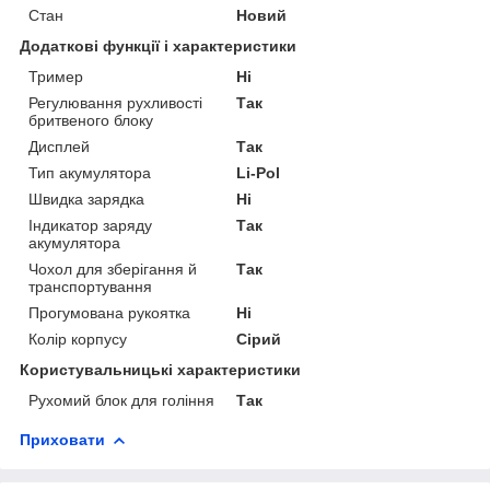
Стан
Новий
Додаткові функції і характеристики
Тример
Ні
Регулювання рухливості
Так
бритвеного блоку
Дисплей
Так
Тип акумулятора
Li-Pol
Швидка зарядка
Ні
Індикатор заряду
Так
акумулятора
Чохол для зберігання й
Так
транспортування
Прогумована рукоятка
Ні
Колір корпусу
Сірий
Користувальницькі характеристики
Рухомий блок для гоління
Так
Приховати