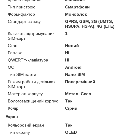
Тип пристрою
Смартфони
Форм-фактор
Моноблок
Стандарт зв'язку
GPRS, GSM, 3G (UMTS,
HSUPA, HSPA), 4G (LTE)
Кількість підтримуваних
1
SIM-карт
Стан
Новий
Репліка
Ні
QWERTY-клавіатура
Ні
ОС
Android
Тип SIM-карти
Nano-SIM
Режим роботи декількох
Поперемінний
SIM-карт
Матеріал корпусу
Метал, Скло
Вологозахищений корпус
Так
Колір
Сірий
Екран
Кольоровий екран
Так
Тип екрану
OLED