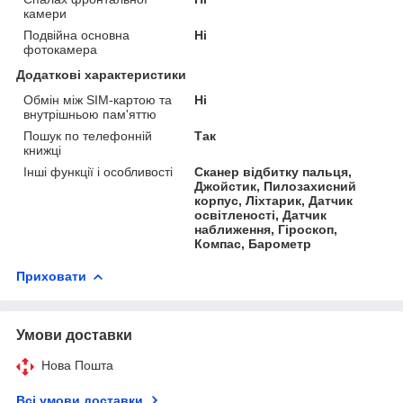
камери
Подвійна основна
Ні
фотокамера
Додаткові характеристики
Обмін між SIM-картою та
Ні
внутрішньою пам'яттю
Пошук по телефонній
Так
книжці
Інші функції і особливості
Сканер відбитку пальця,
Джойстик, Пилозахисний
корпус, Ліхтарик, Датчик
освітленості, Датчик
наближення, Гіроскоп,
Компас, Барометр
Приховати
Умови доставки
Нова Пошта
Всі умови доставки