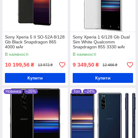
Sony Xperia 5 II SO-52A 8/128
Sony Xperia 1 6/128 Gb Dual
Gb Black Snapdragon 865
Sim White Qualcomm
4000 мАг
Snapdragon 855 3330 мАг
В наявності
В наявності
10 199,56
9 349,50
₴
₴
13 972 ₴
12 466 ₴
Купити
Купити
Новинка
–25%
Топ
–24%