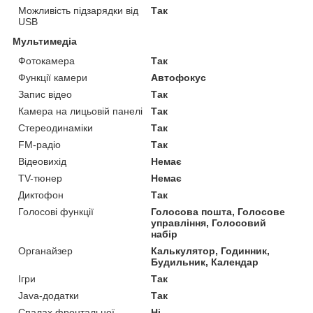
Можливість підзарядки від
Так
USB
Мультимедіа
Фотокамера
Так
Функції камери
Автофокус
Запис відео
Так
Камера на лицьовій панелі
Так
Стереодинаміки
Так
FM-радіо
Так
Відеовихід
Немає
TV-тюнер
Немає
Диктофон
Так
Голосові функції
Голосова пошта, Голосове
управління, Голосовий
набір
Органайзер
Калькулятор, Годинник,
Будильник, Календар
Ігри
Так
Java-додатки
Так
Спалах фронтальної
Ні