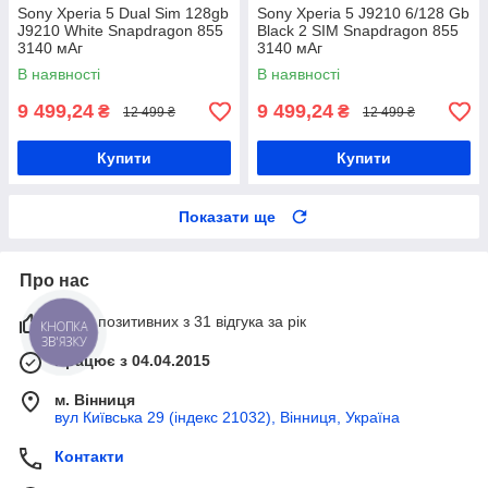
Sony Xperia 5 Dual Sim 128gb
Sony Xperia 5 J9210 6/128 Gb
J9210 White Snapdragon 855
Black 2 SIM Snapdragon 855
3140 мАг
3140 мАг
В наявності
В наявності
9 499,24
9 499,24
₴
₴
12 499 ₴
12 499 ₴
Купити
Купити
Показати ще
Про нас
100% позитивних з 31 відгука за рік
КНОПКА
ЗВ'ЯЗКУ
Працює з 04.04.2015
м. Вінниця
вул Київська 29 (індекс 21032), Вінниця, Україна
Контакти