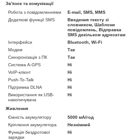
Зв'язок та комунікації
Робота з повідомленнями
E-mail, SMS, MMS
Додаткові функції SMS
Введення тексту зі
словником, Шаблони
повідомлень, Відправка
SMS декільком адресатам
Інтерфейси
Bluetooth, Wi-Fi
Модем
Так
Синхронізація з ПК
Так
Система A-GPS
Ні
VoIP-клієнт
Ні
Push-To-Talk
Ні
Підтримка DLNA
Ні
Використання як USB-
Ні
накопичувача
Живлення
Ємність акумулятору
5000 мА/год
Кріплення акумулятора
Незнімний
Функція бездротової
Ні
зарядки