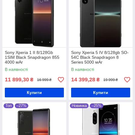
Sony Xperia 1 II 8/128Gb
Sony Xperia 5 IV 8/128gb SO-
1SIM Black Snapdragon 855
54C Black Snapdragon 8
4000 мАг
Series 5000 мАг
В наявності
В наявності
11 899,30
14 399,28
₴
₴
16 999 ₴
19 999 ₴
Купити
Купити
Топ
–27%
Новинка
–25%