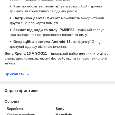
Компактність та легкість:
вага всього 159 г, зручно
тримати та користуватися однією рукою.
Підтримка двох SIM-карт:
можливість використання
другої SIM або карти пам’яті.
Захист від води та пилу IP65/IP68:
надійний корпус
при випадкових потрапляннях вологи та пилу.
Операційна система Android 13:
всі функції Google
доступні відразу після включення.
Sony Xperia 10 V SOG11
– ідеальний вибір для тих, хто цінує
стиль, автономність, якісну фотозйомку та сучасні технології
зв’язку.
Приховати
Характеристики
Основні
Виробник
Sony
Країна виробник
Малайзія