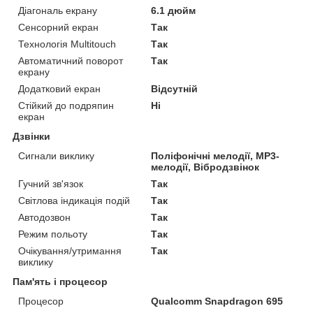
Діагональ екрану
6.1 дюйм
Сенсорний екран
Так
Технологія Multitouch
Так
Автоматичний поворот
Так
екрану
Додатковий екран
Відсутній
Стійкий до подряпин
Ні
екран
Дзвінки
Сигнали виклику
Поліфонічні мелодії, MP3-
мелодії, Вібродзвінок
Гучний зв'язок
Так
Світлова індикація подій
Так
Автодозвон
Так
Режим польоту
Так
Очікування/утримання
Так
виклику
Пам'ять і процесор
Процесор
Qualcomm Snapdragon 695