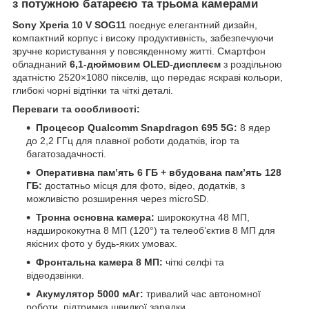
з потужною батареєю та трьома камерами
Sony Xperia 10 V SOG11
поєднує елегантний дизайн,
компактний корпус і високу продуктивність, забезпечуючи
зручне користування у повсякденному житті. Смартфон
обладнаний
6,1-дюймовим OLED-дисплеєм
з роздільною
здатністю 2520×1080 пікселів, що передає яскраві кольори,
глибокі чорні відтінки та чіткі деталі.
Переваги та особливості:
Процесор Qualcomm Snapdragon 695 5G:
8 ядер
до 2,2 ГГц для плавної роботи додатків, ігор та
багатозадачності.
Оперативна пам’ять 6 ГБ + вбудована пам’ять 128
ГБ:
достатньо місця для фото, відео, додатків, з
можливістю розширення через microSD.
Тронна основна камера:
ширококутна 48 МП,
надширококутна 8 МП (120°) та телеоб’єктив 8 МП для
якісних фото у будь-яких умовах.
Фронтальна камера 8 МП:
чіткі селфі та
відеодзвінки.
Акумулятор 5000 мАг:
тривалий час автономної
роботи, підтримка швидкої зарядки.