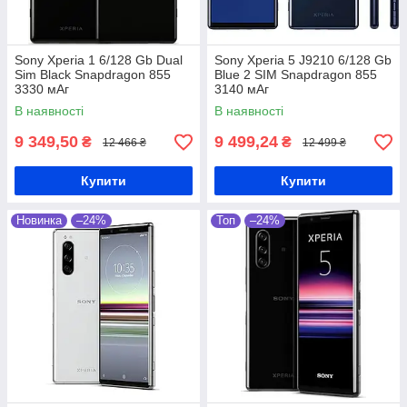
Sony Xperia 1 6/128 Gb Dual
Sony Xperia 5 J9210 6/128 Gb
Sim Black Snapdragon 855
Blue 2 SIM Snapdragon 855
3330 мАг
3140 мАг
В наявності
В наявності
9 349,50
9 499,24
₴
₴
12 466 ₴
12 499 ₴
Купити
Купити
Новинка
–24%
Топ
–24%