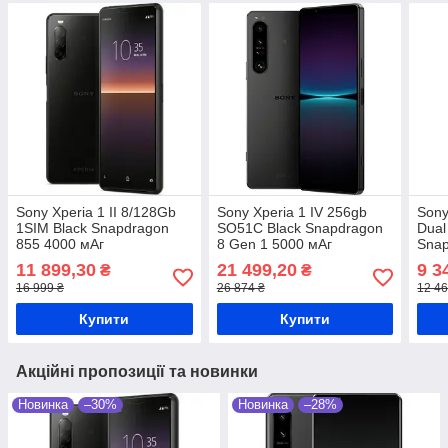
Sony Xperia 1 II 8/128Gb
Sony Xperia 1 IV 256gb
Sony
1SIM Black Snapdragon
SO51C Black Snapdragon
Dual
855 4000 мАг
8 Gen 1 5000 мАг
Snap
11 899,30
21 499,20
9 3
₴
₴
16 999 ₴
26 874 ₴
12 46
Купити
Купити
Акційні пропозиції та новинки
Новинка
–30%
Новинка
–28%