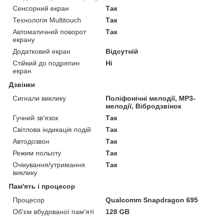
Сенсорний екран
Так
Технологія Multitouch
Так
Автоматичний поворот
Так
екрану
Додатковий екран
Відсутній
Стійкий до подряпин
Ні
екран
Дзвінки
Сигнали виклику
Поліфонічні мелодії, MP3-
мелодії, Вібродзвінок
Гучний зв'язок
Так
Світлова індикація подій
Так
Автодозвон
Так
Режим польоту
Так
Очікування/утримання
Так
виклику
Пам'ять і процесор
Процесор
Qualcomm Snapdragon 695
Об'єм вбудованої пам'яті
128 GB