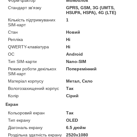
Форм-фактор
Моноблок
Стандарт зв'язку
GPRS, GSM, 3G (UMTS,
HSUPA, HSPA), 4G (LTE)
Кількість підтримуваних
1
SIM-карт
Стан
Новий
Репліка
Ні
QWERTY-клавіатура
Ні
ОС
Android
Тип SIM-карти
Nano-SIM
Режим роботи декількох
Поперемінний
SIM-карт
Матеріал корпусу
Метал, Скло
Вологозахищений корпус
Так
Колір
Сірий
Екран
Кольоровий екран
Так
Тип екрану
OLED
Діагональ екрану
6.5 дюйм
Роздільна здатність екрану
2520х1080