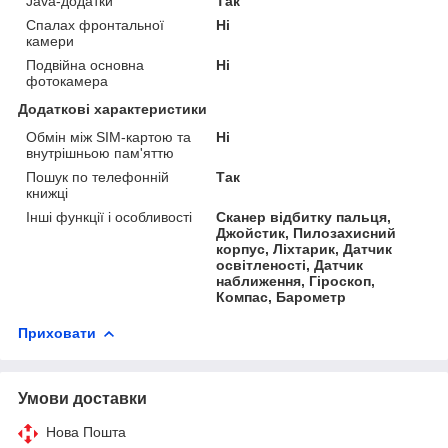
Java-додатки
Так
Спалах фронтальної
Ні
камери
Подвійна основна
Ні
фотокамера
Додаткові характеристики
Обмін між SIM-картою та
Ні
внутрішньою пам'яттю
Пошук по телефонній
Так
книжці
Інші функції і особливості
Сканер відбитку пальця,
Джойстик, Пилозахисний
корпус, Ліхтарик, Датчик
освітленості, Датчик
наближення, Гіроскоп,
Компас, Барометр
Приховати
Умови доставки
Нова Пошта