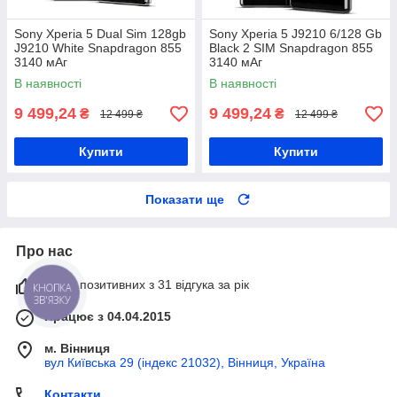
Sony Xperia 5 Dual Sim 128gb
Sony Xperia 5 J9210 6/128 Gb
J9210 White Snapdragon 855
Black 2 SIM Snapdragon 855
3140 мАг
3140 мАг
В наявності
В наявності
9 499,24
9 499,24
₴
₴
12 499 ₴
12 499 ₴
Купити
Купити
Показати ще
Про нас
100% позитивних з 31 відгука за рік
КНОПКА
ЗВ'ЯЗКУ
Працює з 04.04.2015
м. Вінниця
вул Київська 29 (індекс 21032), Вінниця, Україна
Контакти