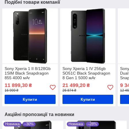
Подібні товари компанії
Sony Xperia 1 II 8/128Gb
Sony Xperia 1 IV 256gb
Sony
1SIM Black Snapdragon
SO51C Black Snapdragon
Dual
855 4000 мАг
8 Gen 1 5000 мАг
Snap
11 899,30
21 499,20
9 3
₴
₴
16 999 ₴
26 874 ₴
12 46
Купити
Купити
Акційні пропозиції та новинки
Новинка
–30%
Новинка
–28%