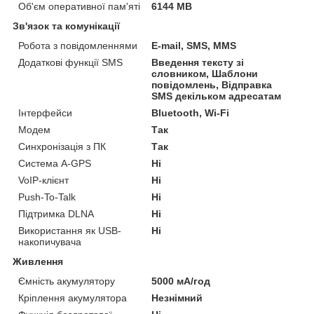
Об'єм оперативної пам'яті
6144 MB
Зв'язок та комунікації
Робота з повідомленнями
E-mail, SMS, MMS
Додаткові функції SMS
Введення тексту зі
словником, Шаблони
повідомлень, Відправка
SMS декільком адресатам
Інтерфейси
Bluetooth, Wi-Fi
Модем
Так
Синхронізація з ПК
Так
Система A-GPS
Ні
VoIP-клієнт
Ні
Push-To-Talk
Ні
Підтримка DLNA
Ні
Використання як USB-
Ні
накопичувача
Живлення
Ємність акумулятору
5000 мА/год
Кріплення акумулятора
Незнімний