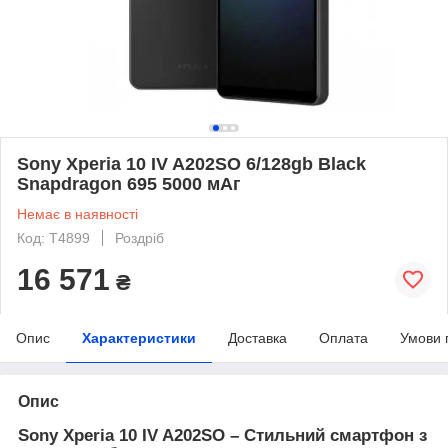
Sony Xperia 10 IV A202SO 6/128gb Black
Snapdragon 695 5000 мАг
Немає в наявності
Код: T4899
Роздріб
16 571
₴
Опис
Характеристики
Доставка
Оплата
Умови 
Опис
Sony Xperia 10 IV A202SO – Стильний смартфон з