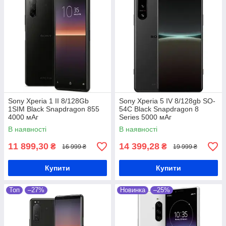
Sony Xperia 1 II 8/128Gb
Sony Xperia 5 IV 8/128gb SO-
1SIM Black Snapdragon 855
54C Black Snapdragon 8
4000 мАг
Series 5000 мАг
В наявності
В наявності
11 899,30
14 399,28
₴
₴
16 999 ₴
19 999 ₴
Купити
Купити
Топ
–27%
Новинка
–25%