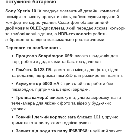
потужною батареєю
Sony Xperia 10 IV
поєднує елегантний дизайн, компактні
розміри та високу продуктивність, забезпечуючи зручне й
комфортне користування. Смартфон обладнаний
6-
дюймовим OLED-дисплеєм
, який передає яскраві кольори
та глибокі чорні відтінки, а
HDR-технологія
робить
зображення та відео максимально реалістичними.
Переваги та особливості:
Процесор Snapdragon 695:
висока швидкодія для
ігор, роботи з додатками та багатозадачності.
Пам’ять 6/128 ГБ:
достатньо місця для фото, відео
та додатків, підтримка microSD для розширення пам’яті.
Акумулятор 5000 мАг:
тривалий час роботи без
підзарядки, підтримка швидкої зарядки.
Тронна камера:
ширококутна, ультраширококутна та
телекамера для якісних фото та відео у будь-яких
умовах.
Тонкий і легкий корпус:
вага близько 161 г, зручно
тримати та користуватися однією рукою.
Захист від води та пилу IP65/IP68:
надійний захист