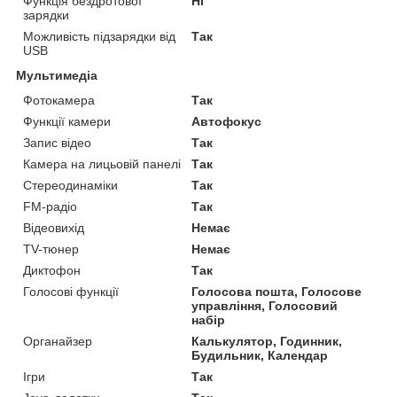
Функція бездротової
Ні
зарядки
Можливість підзарядки від
Так
USB
Мультимедіа
Фотокамера
Так
Функції камери
Автофокус
Запис відео
Так
Камера на лицьовій панелі
Так
Стереодинаміки
Так
FM-радіо
Так
Відеовихід
Немає
TV-тюнер
Немає
Диктофон
Так
Голосові функції
Голосова пошта, Голосове
управління, Голосовий
набір
Органайзер
Калькулятор, Годинник,
Будильник, Календар
Ігри
Так