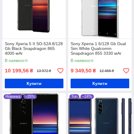
Sony Xperia 5 II SO-52A 8/128
Sony Xperia 1 6/128 Gb Dual
Gb Black Snapdragon 865
Sim White Qualcomm
4000 мАг
Snapdragon 855 3330 мАг
В наявності
В наявності
10 199,56
9 349,50
₴
₴
13 972 ₴
12 466 ₴
Купити
Купити
Новинка
–25%
Топ
–24%