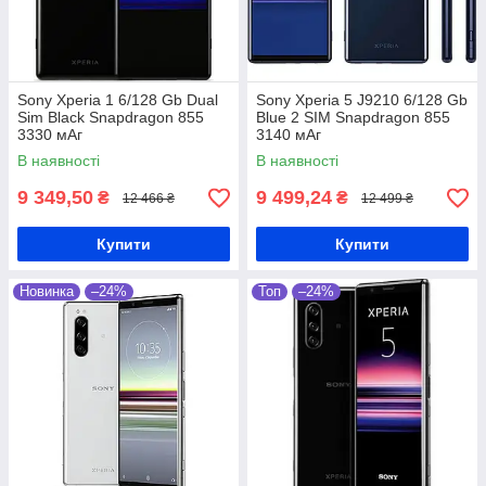
Sony Xperia 1 6/128 Gb Dual
Sony Xperia 5 J9210 6/128 Gb
Sim Black Snapdragon 855
Blue 2 SIM Snapdragon 855
3330 мАг
3140 мАг
В наявності
В наявності
9 349,50
9 499,24
₴
₴
12 466 ₴
12 499 ₴
Купити
Купити
Новинка
–24%
Топ
–24%