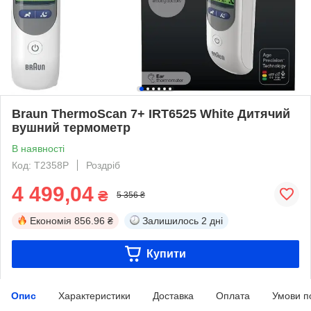
Braun ThermoScan 7+ IRT6525 White Дитячий
вушний термометр
В наявності
Код: T2358P
Роздріб
4 499,04
₴
5 356 ₴
Економія
856.96 ₴
Залишилось
2 дні
Купити
Опис
Характеристики
Доставка
Оплата
Умови п