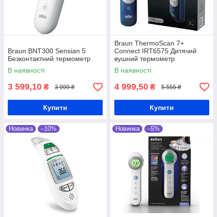
Braun ThermoScan 7+
Braun BNT300 Sensian 5
Connect IRT6575 Дитячий
Безконтактний термометр
вушний термометр
В наявності
В наявності
3 599,10
4 999,50
₴
₴
3 999 ₴
5 555 ₴
Купити
Купити
Новинка
–10%
Новинка
–5%