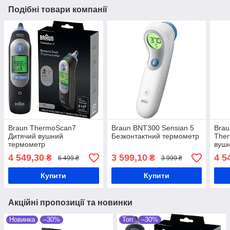
Подібні товари компанії
Braun ThermoScan7
Braun BNT300 Sensian 5
Brau
Дитячий вушний
Безконтактний термометр
Ther
термометр
вуш
4 549,30
3 599,10
4 5
₴
₴
6 499 ₴
3 999 ₴
Купити
Купити
Акційні пропозиції та новинки
Новинка
–30%
Топ
–30%