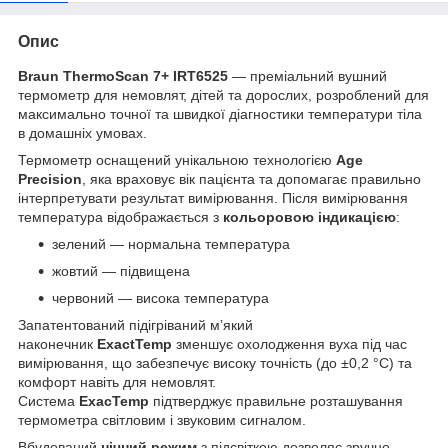
Опис
Braun ThermoScan 7+ IRT6525
— преміальний вушний
термометр для немовлят, дітей та дорослих, розроблений для
максимально точної та швидкої діагностики температури тіла
в домашніх умовах.
Термометр оснащений унікальною технологією
Age
Precision
, яка враховує вік пацієнта та допомагає правильно
інтерпретувати результат вимірювання. Після вимірювання
температура відображається з
кольоровою індикацією
:
зелений — нормальна температура
жовтий — підвищена
червоний — висока температура
Запатентований підігріваний м’який
наконечник
ExactTemp
зменшує охолодження вуха під час
вимірювання, що забезпечує високу точність (до ±0,2 °C) та
комфорт навіть для немовлят.
Система
ExacTemp
підтверджує правильне розташування
термометра світловим і звуковим сигналом.
Вбудований
нічний режим
з підсвіткою дозволяє зручно