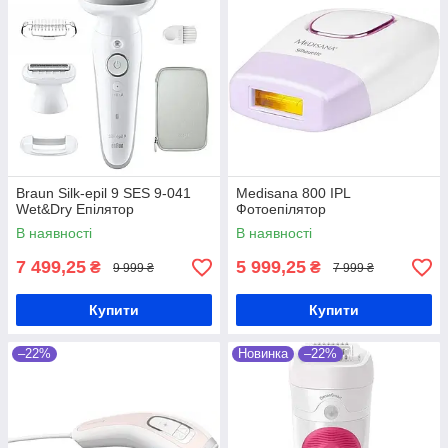
Braun Silk-epil 9 SES 9-041
Medisana 800 IPL
Wet&Dry Епілятор
Фотоепілятор
В наявності
В наявності
7 499,25
5 999,25
₴
₴
9 999 ₴
7 999 ₴
Купити
Купити
–22%
Новинка
–22%