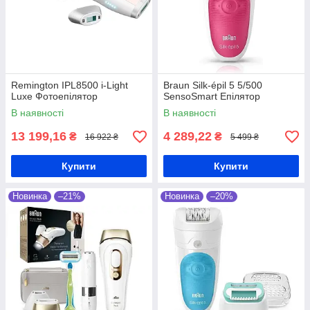
Remington IPL8500 i-Light
Braun Silk-épil 5 5/500
Luxe Фотоепілятор
SensoSmart Епілятор
В наявності
В наявності
13 199,16
4 289,22
₴
₴
16 922 ₴
5 499 ₴
Купити
Купити
Новинка
–21%
Новинка
–20%