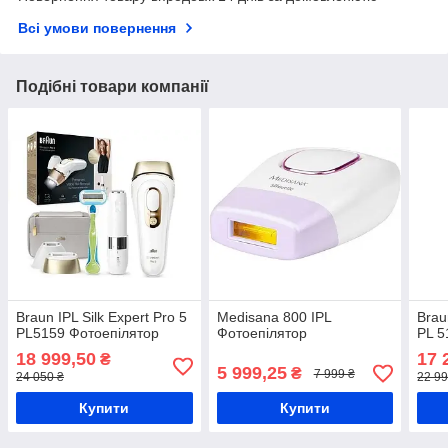
Всі умови повернення
Подібні товари компанії
Braun IPL Silk Expert Pro 5
Medisana 800 IPL
Brau
PL5159 Фотоепілятор
Фотоепілятор
PL 5
18 999,50
17 
₴
5 999,25
₴
7 999 ₴
24 050 ₴
22 99
Купити
Купити