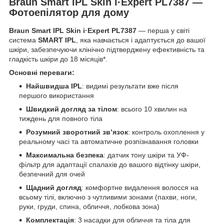
Braun Smart IPL Skin i·Expert PL7387 —
Фотоепілятор для дому
Braun Smart IPL Skin i·Expert PL7387
— перша у світі
система
SMART IPL
, яка навчається і адаптується до вашої
шкіри, забезпечуючи клінічно підтверджену ефективність та
гладкість шкіри до 18 місяців*.
Основні переваги:
Найшвидша IPL
: видимі результати вже після
першого використання
Швидкий догляд за тілом
: всього 10 хвилин на
тиждень для повного тіла
Розумний зворотний зв’язок
: контроль охоплення у
реальному часі та автоматичне розпізнавання головки
Максимальна безпека
: датчик тону шкіри та УФ-
фільтр для адаптації спалахів до вашого відтінку шкіри,
безпечний для очей
Щадний догляд
: комфортне видалення волосся на
всьому тілі, включно з чутливими зонами (пахви, ноги,
руки, груди, спина, обличчя, лобкова зона)
Комплектація
: 3 насадки для обличчя та тіла для