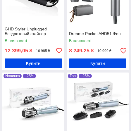
GHD Styler Unplugged
Бездротовий стайлер
Dreame Pocket AHD51 Фен
В наявності
В наявності
12 399,05
8 249,25
₴
₴
16 985 ₴
10 999 ₴
Купити
Купити
Новинка
–25%
Топ
–25%