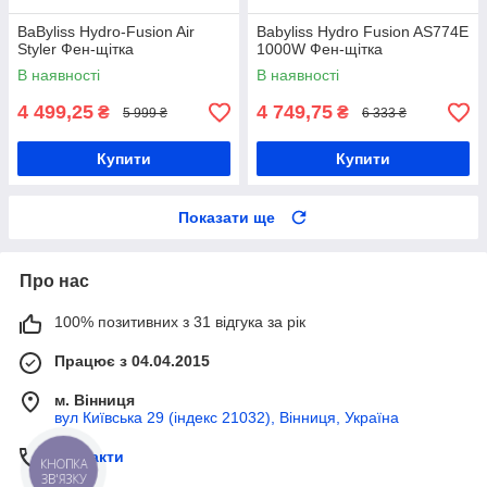
BaByliss Hydro-Fusion Air
Babyliss Hydro Fusion AS774E
Styler Фен-щітка
1000W Фен-щітка
В наявності
В наявності
4 499,25
4 749,75
₴
₴
5 999 ₴
6 333 ₴
Купити
Купити
Показати ще
Про нас
100% позитивних з 31 відгука за рік
Працює з 04.04.2015
м. Вінниця
вул Київська 29 (індекс 21032), Вінниця, Україна
Контакти
КНОПКА
ЗВ'ЯЗКУ