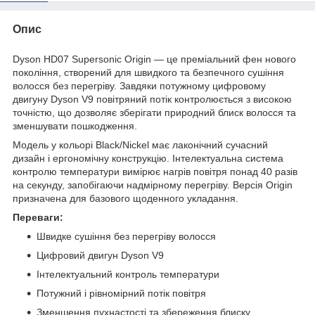
Опис
Dyson HD07 Supersonic Origin — це преміальний фен нового
покоління, створений для швидкого та безпечного сушіння
волосся без перегріву. Завдяки потужному цифровому
двигуну Dyson V9 повітряний потік контролюється з високою
точністю, що дозволяє зберігати природний блиск волосся та
зменшувати пошкодження.
Модель у кольорі Black/Nickel має лаконічний сучасний
дизайн і ергономічну конструкцію. Інтелектуальна система
контролю температури вимірює нагрів повітря понад 40 разів
на секунду, запобігаючи надмірному перегріву. Версія Origin
призначена для базового щоденного укладання.
Переваги:
Швидке сушіння без перегріву волосся
Цифровий двигун Dyson V9
Інтелектуальний контроль температури
Потужний і рівномірний потік повітря
Зменшення пухнастості та збереження блиску