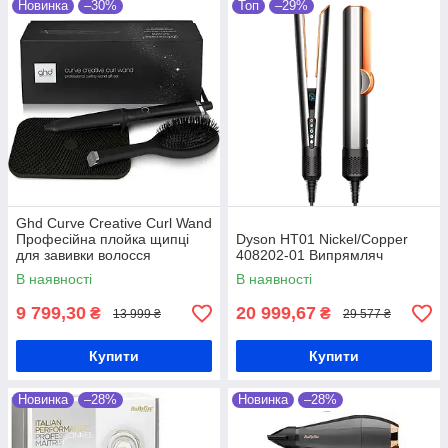
Новинка
–30%
Топ
–29%
Ghd Curve Creative Curl Wand
Професійна плойка щипці
Dyson HT01 Nickel/Copper
для завивки волосся
408202-01 Випрямляч
В наявності
В наявності
9 799,30
20 999,67
₴
₴
13 999 ₴
29 577 ₴
Купити
Купити
Новинка
–28%
Новинка
–28%