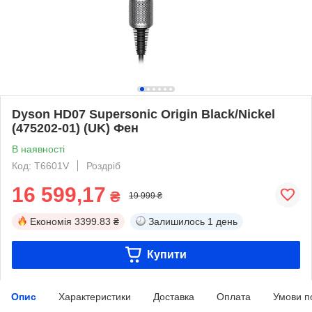
Dyson HD07 Supersonic Origin Black/Nickel
(475202-01) (UK) Фен
В наявності
Код: T6601V
Роздріб
16 599,17
₴
19 999 ₴
Економія
3399.83 ₴
Залишилось
1 день
Купити
Опис
Характеристики
Доставка
Оплата
Умови п