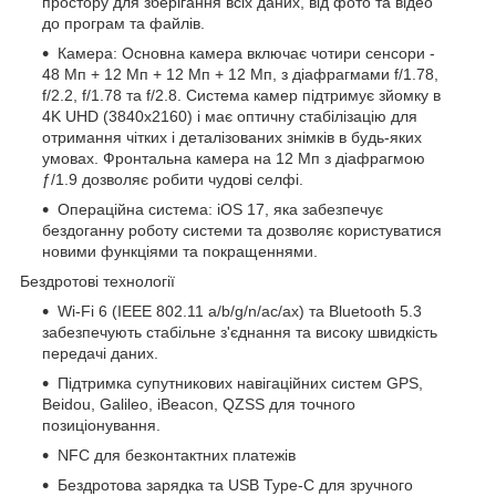
простору для зберігання всіх даних, від фото та відео
до програм та файлів.
Камера: Основна камера включає чотири сенсори -
48 Мп + 12 Мп + 12 Мп + 12 Мп, з діафрагмами f/1.78,
f/2.2, f/1.78 та f/2.8. Система камер підтримує зйомку в
4K UHD (3840x2160) і має оптичну стабілізацію для
отримання чітких і деталізованих знімків в будь-яких
умовах. Фронтальна камера на 12 Мп з діафрагмою
ƒ/1.9 дозволяє робити чудові селфі.
Операційна система: iOS 17, яка забезпечує
бездоганну роботу системи та дозволяє користуватися
новими функціями та покращеннями.
Бездротові технології
Wi-Fi 6 (IEEE 802.11 a/b/g/n/ac/ax) та Bluetooth 5.3
забезпечують стабільне з'єднання та високу швидкість
передачі даних.
Підтримка супутникових навігаційних систем GPS,
Beidou, Galileo, iBeacon, QZSS для точного
позиціонування.
NFC для безконтактних платежів
Бездротова зарядка та USB Type-C для зручного