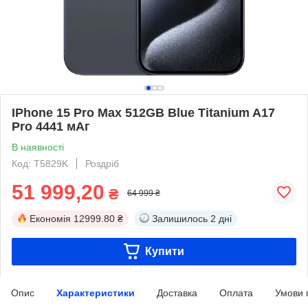
IPhone 15 Pro Max 512GB Blue Titanium A17
Pro 4441 мАг
В наявності
Код: T5829K
Роздріб
51 999,20
₴
64 999 ₴
Економія
12999.80 ₴
Залишилось
2 дні
Купити
Опис
Характеристики
Доставка
Оплата
Умови 