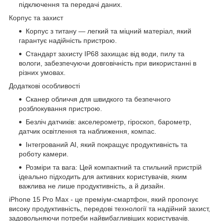
підключення та передачі даних.
Корпус та захист
Корпус з титану — легкий та міцний матеріал, який
гарантує надійність пристрою.
Стандарт захисту IP68 захищає від води, пилу та
вологи, забезпечуючи довговічність при використанні в
різних умовах.
Додаткові особливості
Сканер обличчя для швидкого та безпечного
розблокування пристрою.
Безліч датчиків: акселерометр, гіроскоп, барометр,
датчик освітлення та наближення, компас.
Інтегрований AI, який покращує продуктивність та
роботу камери.
Розміри та вага: Цей компактний та стильний пристрій
ідеально підходить для активних користувачів, яким
важлива не лише продуктивність, а й дизайн.
iPhone 15 Pro Max - це преміум-смартфон, який пропонує
високу продуктивність, передові технології та надійний захист,
задовольняючи потреби найвибагливіших користувачів.