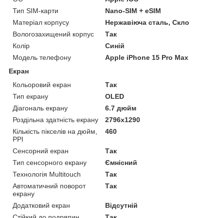
Тип SIM-карти
Nano-SIM + eSIM
Матеріал корпусу
Нержавіюча сталь, Скло
Вологозахищений корпус
Так
Колір
Синій
Модель телефону
Apple iPhone 15 Pro Max
Екран
Кольоровий екран
Так
Тип екрану
OLED
Діагональ екрану
6.7 дюйм
Роздільна здатність екрану
2796x1290
Кількість пікселів на дюйм,
460
PPI
Сенсорний екран
Так
Тип сенсорного екрану
Ємнісний
Технологія Multitouch
Так
Автоматичний поворот
Так
екрану
Додатковий екран
Відсутній
Стійкий до подряпин
Так