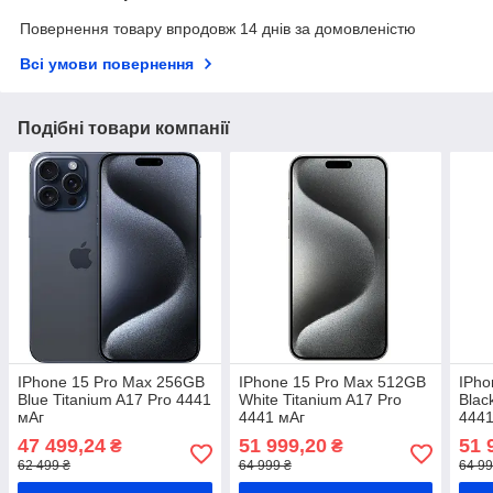
Повернення товару впродовж 14 днів за домовленістю
Всі умови повернення
Подібні товари компанії
IPhone 15 Pro Max 256GB
IPhone 15 Pro Max 512GB
IPho
Blue Titanium A17 Pro 4441
White Titanium A17 Pro
Blac
мАг
4441 мАг
4441
47 499,24
51 999,20
51 
₴
₴
62 499 ₴
64 999 ₴
64 99