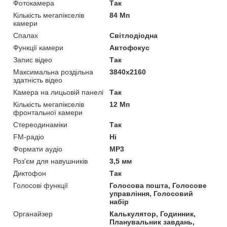
Фотокамера
Так
Кількість мегапікселів
84 Мп
камери
Спалах
Світлодіодна
Функції камери
Автофокус
Запис відео
Так
Максимальна роздільна
3840x2160
здатність відео
Камера на лицьовій панелі
Так
Кількість мегапікселів
12 Мп
фронтальної камери
Стереодинаміки
Так
FM-радіо
Ні
Формати аудіо
MP3
Роз'єм для навушників
3,5 мм
Диктофон
Так
Голосові функції
Голосова пошта, Голосове
управління, Голосовий
набір
Органайзер
Калькулятор, Годинник,
Планувальник завдань,