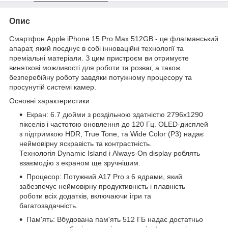
Опис
Смартфон Apple iPhone 15 Pro Max 512GB - це флагманський
апарат, який поєднує в собі інноваційні технології та
преміальні матеріали. З цим пристроєм ви отримуєте
виняткові можливості для роботи та розваг, а також
безперебійну роботу завдяки потужному процесору та
просунутій системі камер.
Основні характеристики
Екран: 6.7 дюйми з роздільною здатністю 2796x1290
пікселів і частотою оновлення до 120 Гц. OLED-дисплей
з підтримкою HDR, True Tone, та Wide Color (P3) надає
неймовірну яскравість та контрастність.
Технологія Dynamic Island і Always-On display роблять
взаємодію з екраном ще зручнішим.
Процесор: Потужний A17 Pro з 6 ядрами, який
забезпечує неймовірну продуктивність і плавність
роботи всіх додатків, включаючи ігри та
багатозадачність.
Пам'ять: Вбудована пам'ять 512 ГБ надає достатньо