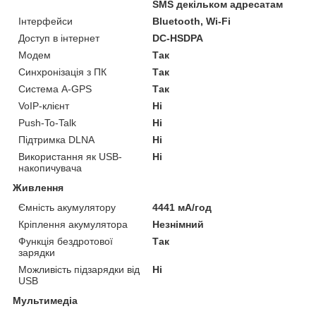
SMS декільком адресатам
Інтерфейси
Bluetooth, Wi-Fi
Доступ в інтернет
DC-HSDPA
Модем
Так
Синхронізація з ПК
Так
Система A-GPS
Так
VoIP-клієнт
Ні
Push-To-Talk
Ні
Підтримка DLNA
Ні
Використання як USB-
Ні
накопичувача
Живлення
Ємність акумулятору
4441 мА/год
Кріплення акумулятора
Незнімний
Функція бездротової
Так
зарядки
Можливість підзарядки від
Ні
USB
Мультимедіа