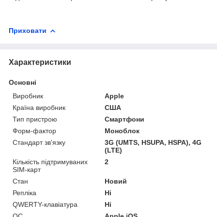
Приховати
Характеристики
Основні
Виробник
Apple
Країна виробник
США
Тип пристрою
Смартфони
Форм-фактор
Моноблок
Стандарт зв'язку
3G (UMTS, HSUPA, HSPA), 4G
(LTE)
Кількість підтримуваних
2
SIM-карт
Стан
Новий
Репліка
Ні
QWERTY-клавіатура
Ні
ОС
Apple iOS