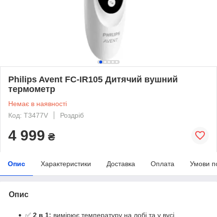
Philips Avent FC-IR105 Дитячий вушний
термометр
Немає в наявності
Код: T3477V
Роздріб
4 999
₴
Опис
Характеристики
Доставка
Оплата
Умови п
Опис
✅
2 в 1:
вимірює температуру на лобі та у вусі