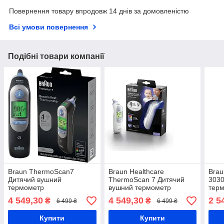
Повернення товару впродовж 14 днів за домовленістю
Всі умови повернення
Подібні товари компанії
Braun ThermoScan7
Braun Healthcare
Brau
Дитячий вушний
ThermoScan 7 Дитячий
3030
термометр
вушний термометр
тер
4 549,30
4 549,30
2 5
₴
₴
6 499 ₴
6 499 ₴
Купити
Купити