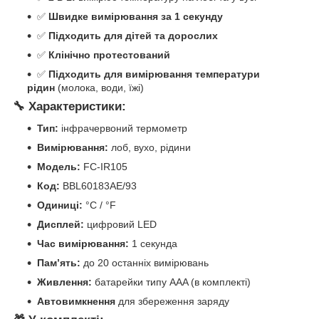
✅
Швидке вимірювання за 1 секунду
✅
Підходить для дітей та дорослих
✅
Клінічно протестований
✅
Підходить для вимірювання температури
рідин
(молока, води, їжі)
🔧 Характеристики:
Тип:
інфрачервоний термометр
Вимірювання:
лоб, вухо, рідини
Модель:
FC-IR105
Код:
BBL60183AE/93
Одиниці:
°C / °F
Дисплей:
цифровий LED
Час вимірювання:
1 секунда
Пам’ять:
до 20 останніх вимірювань
Живлення:
батарейки типу AAA (в комплекті)
Автовимкнення
для збереження заряду