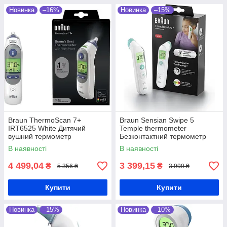
Новинка
–16%
Новинка
–15%
Braun ThermoScan 7+
Braun Sensian Swipe 5
IRT6525 White Дитячий
Temple thermometer
вушний термометр
Безконтактний термометр
В наявності
В наявності
4 499,04
3 399,15
₴
₴
5 356 ₴
3 999 ₴
Купити
Купити
Новинка
–15%
Новинка
–10%