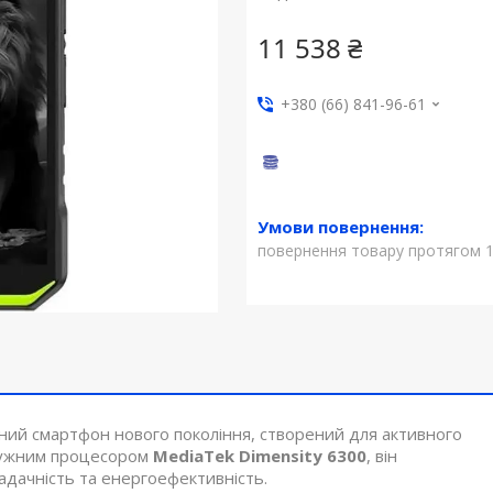
11 538 ₴
+380 (66) 841-96-61
повернення товару протягом 1
й смартфон нового покоління, створений для активного
тужним процесором
MediaTek Dimensity 6300
, він
адачність та енергоефективність.