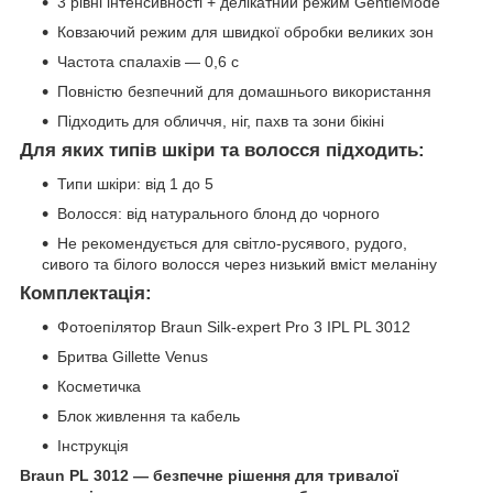
3 рівні інтенсивності + делікатний режим GentleMode
Ковзаючий режим для швидкої обробки великих зон
Частота спалахів — 0,6 с
Повністю безпечний для домашнього використання
Підходить для обличчя, ніг, пахв та зони бікіні
Для яких типів шкіри та волосся підходить:
Типи шкіри: від 1 до 5
Волосся: від натурального блонд до чорного
Не рекомендується для світло-русявого, рудого,
сивого та білого волосся через низький вміст меланіну
Комплектація:
Фотоепілятор Braun Silk-expert Pro 3 IPL PL 3012
Бритва Gillette Venus
Косметичка
Блок живлення та кабель
Інструкція
Braun PL 3012 — безпечне рішення для тривалої