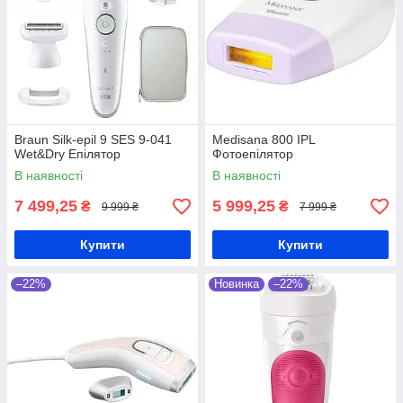
Braun Silk-epil 9 SES 9-041
Medisana 800 IPL
Wet&Dry Епілятор
Фотоепілятор
В наявності
В наявності
7 499,25
5 999,25
₴
₴
9 999 ₴
7 999 ₴
Купити
Купити
–22%
Новинка
–22%