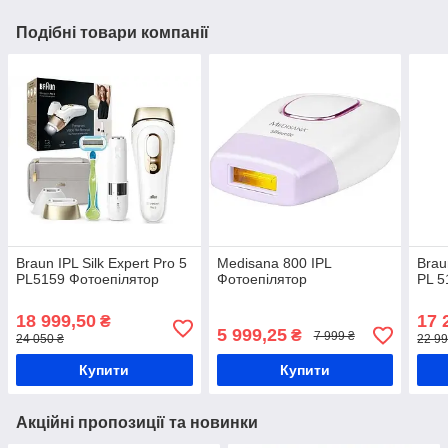
Подібні товари компанії
Braun IPL Silk Expert Pro 5
Medisana 800 IPL
Brau
PL5159 Фотоепілятор
Фотоепілятор
PL 5
18 999,50
17 
₴
5 999,25
₴
7 999 ₴
24 050 ₴
22 99
Купити
Купити
Акційні пропозиції та новинки