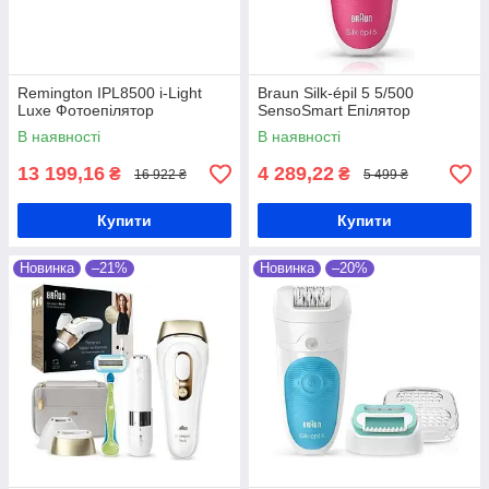
Remington IPL8500 i-Light
Braun Silk-épil 5 5/500
Luxe Фотоепілятор
SensoSmart Епілятор
В наявності
В наявності
13 199,16
4 289,22
₴
₴
16 922 ₴
5 499 ₴
Купити
Купити
Новинка
–21%
Новинка
–20%