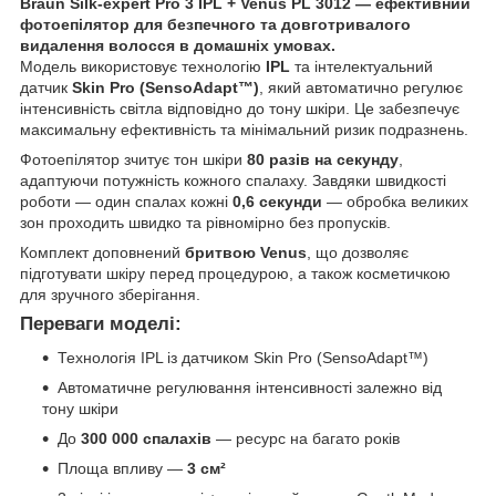
Braun Silk-expert Pro 3 IPL + Venus PL 3012 — ефективний
фотоепілятор для безпечного та довготривалого
видалення волосся в домашніх умовах.
Модель використовує технологію
IPL
та інтелектуальний
датчик
Skin Pro (SensoAdapt™)
, який автоматично регулює
інтенсивність світла відповідно до тону шкіри. Це забезпечує
максимальну ефективність та мінімальний ризик подразнень.
Фотоепілятор зчитує тон шкіри
80 разів на секунду
,
адаптуючи потужність кожного спалаху. Завдяки швидкості
роботи — один спалах кожні
0,6 секунди
— обробка великих
зон проходить швидко та рівномірно без пропусків.
Комплект доповнений
бритвою Venus
, що дозволяє
підготувати шкіру перед процедурою, а також косметичкою
для зручного зберігання.
Переваги моделі:
Технологія IPL із датчиком Skin Pro (SensoAdapt™)
Автоматичне регулювання інтенсивності залежно від
тону шкіри
До
300 000 спалахів
— ресурс на багато років
Площа впливу —
3 см²