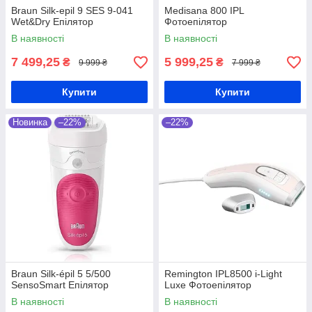
Braun Silk-epil 9 SES 9-041
Medisana 800 IPL
Wet&Dry Епілятор
Фотоепілятор
В наявності
В наявності
7 499,25
5 999,25
₴
₴
9 999 ₴
7 999 ₴
Купити
Купити
Новинка
–22%
–22%
Braun Silk-épil 5 5/500
Remington IPL8500 i-Light
SensoSmart Епілятор
Luxe Фотоепілятор
В наявності
В наявності