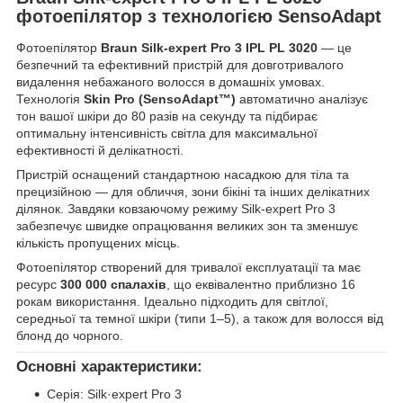
фотоепілятор з технологією SensoAdapt
Фотоепілятор
Braun Silk-expert Pro 3 IPL PL 3020
— це
безпечний та ефективний пристрій для довготривалого
видалення небажаного волосся в домашніх умовах.
Технологія
Skin Pro (SensoAdapt™)
автоматично аналізує
тон вашої шкіри до 80 разів на секунду та підбирає
оптимальну інтенсивність світла для максимальної
ефективності й делікатності.
Пристрій оснащений стандартною насадкою для тіла та
прецизійною — для обличчя, зони бікіні та інших делікатних
ділянок. Завдяки ковзаючому режиму Silk-expert Pro 3
забезпечує швидке опрацювання великих зон та зменшує
кількість пропущених місць.
Фотоепілятор створений для тривалої експлуатації та має
ресурс
300 000 спалахів
, що еквівалентно приблизно 16
рокам використання. Ідеально підходить для світлої,
середньої та темної шкіри (типи 1–5), а також для волосся від
блонд до чорного.
Основні характеристики:
Серія: Silk·expert Pro 3