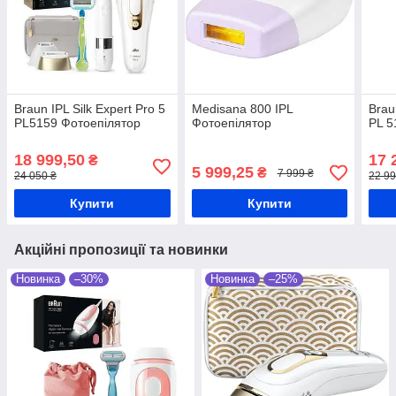
Braun IPL Silk Expert Pro 5
Medisana 800 IPL
Brau
PL5159 Фотоепілятор
Фотоепілятор
PL 5
18 999,50
17 
₴
5 999,25
₴
7 999 ₴
24 050 ₴
22 99
Купити
Купити
Акційні пропозиції та новинки
Новинка
–30%
Новинка
–25%