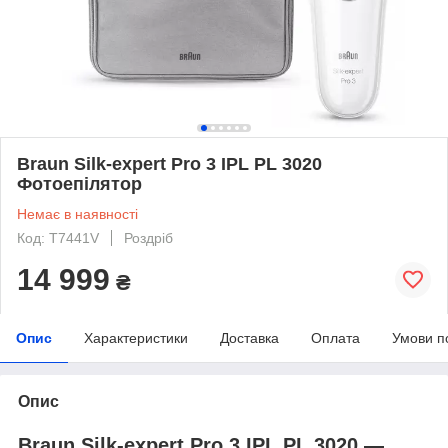
Braun Silk-expert Pro 3 IPL PL 3020
Фотоепілятор
Немає в наявності
Код: T7441V
Роздріб
14 999
₴
Опис
Характеристики
Доставка
Оплата
Умови п
Опис
Braun Silk-expert Pro 3 IPL PL 3020 —