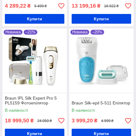
4 289,22
13 199,16
₴
₴
5 499 ₴
16 922 ₴
Купити
Купити
Новинка
–21%
Новинка
–20%
Braun IPL Silk Expert Pro 5
PL5159 Фотоепілятор
Braun Silk-epil 5-511 Епілятор
В наявності
В наявності
18 999,50
3 999,20
₴
₴
24 050 ₴
4 999 ₴
Купити
Купити