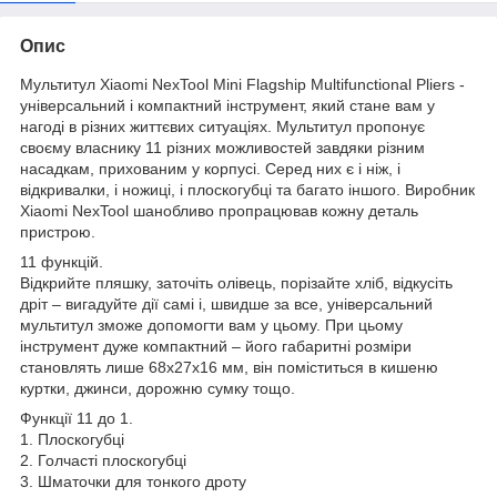
Опис
Мультитул Xiaomi NexTool Mini Flagship Multifunctional Pliers -
універсальний і компактний інструмент, який стане вам у
нагоді в різних життєвих ситуаціях. Мультитул пропонує
своєму власнику 11 різних можливостей завдяки різним
насадкам, прихованим у корпусі. Серед них є і ніж, і
відкривалки, і ножиці, і плоскогубці та багато іншого. Виробник
Xiaomi NexTool шанобливо пропрацював кожну деталь
пристрою.
11 функцій.
Відкрийте пляшку, заточіть олівець, порізайте хліб, відкусіть
дріт – вигадуйте дії самі і, швидше за все, універсальний
мультитул зможе допомогти вам у цьому. При цьому
інструмент дуже компактний – його габаритні розміри
становлять лише 68х27х16 мм, він поміститься в кишеню
куртки, джинси, дорожню сумку тощо.
Функції 11 до 1.
1. Плоскогубці
2. Голчасті плоскогубці
3. Шматочки для тонкого дроту