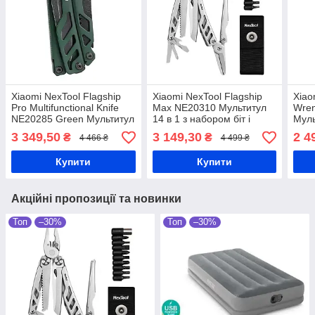
Xiaomi NexTool Flagship
Xiaomi NexTool Flagship
Xiao
Pro Multifunctional Knife
Max NE20310 Мультитул
Wre
NE20285 Green Мультитул
14 в 1 з набором біт і
Муль
16 в 1
чохлом
клю
3 349,50
3 149,30
2 4
₴
₴
4 466 ₴
4 499 ₴
Купити
Купити
Акційні пропозиції та новинки
Топ
–30%
Топ
–30%