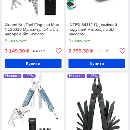
Xiaomi NexTool Flagship Max
INTEX 64112 Одномісний
NE20310 Мультитул 14 в 1 з
надувний матрац з USB
набором біт і чохлом
насосом
В наявності
В наявності
3 149,30
2 799,30
₴
₴
4 499 ₴
3 999 ₴
Купити
Купити
Новинка
–29%
Новинка
–28%