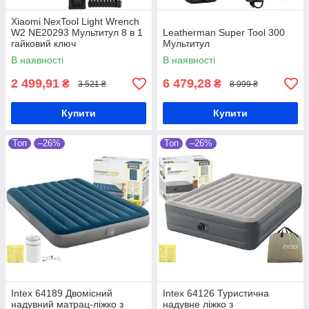
Xiaomi NexTool Light Wrench
W2 NE20293 Мультитул 8 в 1
Leatherman Super Tool 300
гайковий ключ
Мультитул
В наявності
В наявності
2 499,91
6 479,28
₴
₴
3 521 ₴
8 999 ₴
Купити
Купити
Топ
–26%
Топ
–26%
Intex 64189 Двомісний
Intex 64126 Туристична
надувний матрац-ліжко з
надувне ліжко з