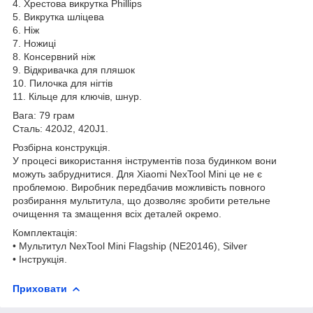
4. Хрестова викрутка Phillips
5. Викрутка шліцева
6. Ніж
7. Ножиці
8. Консервний ніж
9. Відкривачка для пляшок
10. Пилочка для нігтів
11. Кільце для ключів, шнур.
Вага: 79 грам
Сталь: 420J2, 420J1.
Розбірна конструкція.
У процесі використання інструментів поза будинком вони
можуть забруднитися. Для Xiaomi NexTool Mini це не є
проблемою. Виробник передбачив можливість повного
розбирання мультитула, що дозволяє зробити ретельне
очищення та змащення всіх деталей окремо.
Комплектація:
• Мультитул NexTool Mini Flagship (NE20146), Silver
• Інструкція.
Приховати