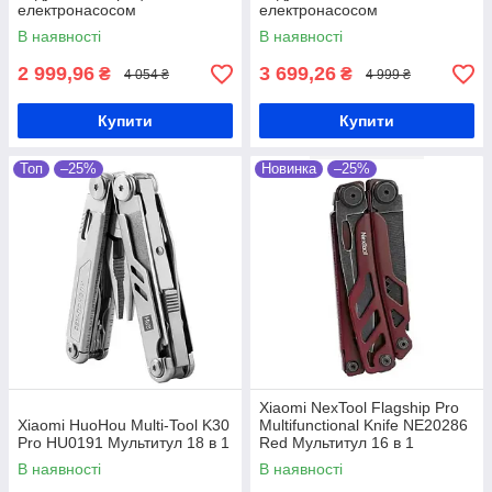
електронасосом
електронасосом
В наявності
В наявності
2 999,96
3 699,26
₴
₴
4 054 ₴
4 999 ₴
Купити
Купити
Топ
–25%
Новинка
–25%
Xiaomi NexTool Flagship Pro
Xiaomi HuoHou Multi-Tool K30
Multifunctional Knife NE20286
Pro HU0191 Мультитул 18 в 1
Red Мультитул 16 в 1
В наявності
В наявності