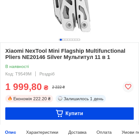
Xiaomi NexTool Mini Flagship Multifunctional
Pliers NE20146 Silver Мультитул 11 в 1
В наявності
Код: T9549M
Роздріб
1 999,80
₴
2 222 ₴
Економія
222.20 ₴
Залишилось
1 день
Купити
Опис
Характеристики
Доставка
Оплата
Умови п