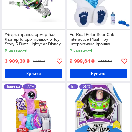
Фігурка-трансформер Баз
FurReal Polar Bear Cub
Лайтер Історія іграшок 5 Toy
Interactive Plush Toy
Story 5 Buzz Lightyear Disney
Інтерактивна іграшка
та Pixar
Полярний білий мішка
В наявності
В наявності
3 989,30
9 999,64
₴
₴
5 699 ₴
14 084 ₴
Купити
Купити
Новинка
–27%
Топ
–25%