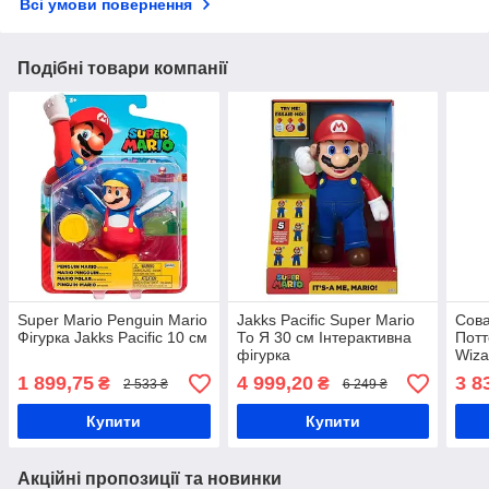
Всі умови повернення
Подібні товари компанії
Super Mario Penguin Mario
Jakks Pacific Super Mario
Сова
Фігурка Jakks Pacific 10 см
То Я 30 см Інтерактивна
Потт
фігурка
Wiza
Pott
1 899,75
4 999,20
3 8
₴
₴
2 533 ₴
6 249 ₴
Інте
Купити
Купити
Акційні пропозиції та новинки