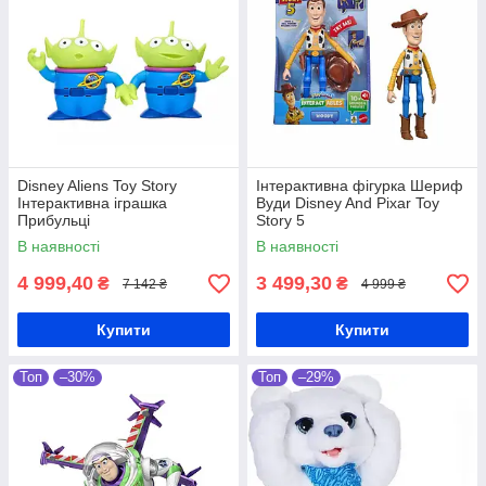
Disney Aliens Toy Story
Інтерактивна фігурка Шериф
Інтерактивна іграшка
Вуди Disney And Pixar Toy
Прибульці
Story 5
В наявності
В наявності
4 999,40
3 499,30
₴
₴
7 142 ₴
4 999 ₴
Купити
Купити
Топ
–30%
Топ
–29%