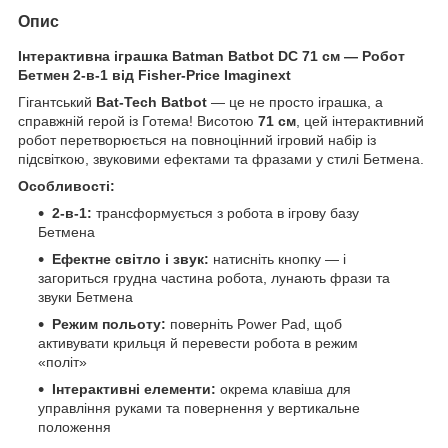
Опис
Інтерактивна іграшка Batman Batbot DC 71 см — Робот
Бетмен 2-в-1 від Fisher-Price Imaginext
Гігантський
Bat-Tech Batbot
— це не просто іграшка, а
справжній герой із Готема! Висотою
71 см
, цей інтерактивний
робот перетворюється на повноцінний ігровий набір із
підсвіткою, звуковими ефектами та фразами у стилі Бетмена.
Особливості:
2-в-1:
трансформується з робота в ігрову базу
Бетмена
Ефектне світло і звук:
натисніть кнопку — і
загориться грудна частина робота, лунають фрази та
звуки Бетмена
Режим польоту:
поверніть Power Pad, щоб
активувати крильця й перевести робота в режим
«політ»
Інтерактивні елементи:
окрема клавіша для
управління руками та повернення у вертикальне
положення