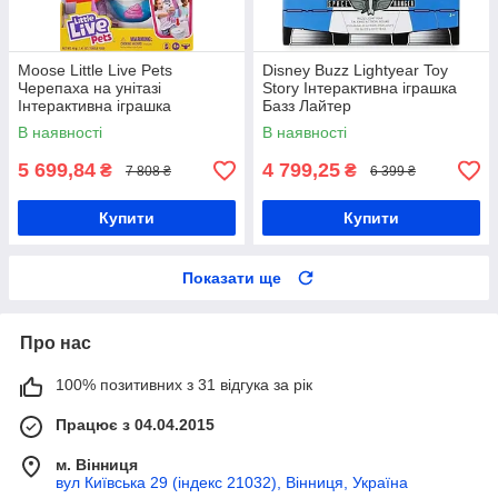
Moose Little Live Pets
Disney Buzz Lightyear Toy
Черепаха на унітазі
Story Інтерактивна іграшка
Інтерактивна іграшка
Базз Лайтер
В наявності
В наявності
5 699,84
4 799,25
₴
₴
7 808 ₴
6 399 ₴
Купити
Купити
Показати ще
Про нас
100% позитивних з 31 відгука за рік
Працює з 04.04.2015
м. Вінниця
вул Київська 29 (індекс 21032), Вінниця, Україна