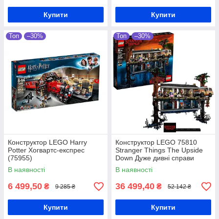
Купити
Купити
Топ
–30%
Топ
–30%
Конструктор LEGO Harry
Конструктор LEGO 75810
Potter Хогвартс-експрес
Stranger Things The Upside
(75955)
Down Дуже дивні справи
Догори дригом
В наявності
В наявності
6 499,50
36 499,40
₴
₴
9 285 ₴
52 142 ₴
Купити
Купити