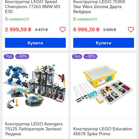
Конструктор LEGO Speed
Конструктор LEGO 75304
Champions 77263 BMW M3
Star Wars Шолом Дарта
E30
Вейдера
В наявності
В наявності
2 999,59
6 999,30
₴
₴
4 477 ₴
9 999 ₴
Купити
Купити
Топ
–30%
Топ
–30%
Конструктор LEGO Avengers
76125 Лабораторія Залізної
Конструктор LEGO Education
Людини
45678 Spike Prime