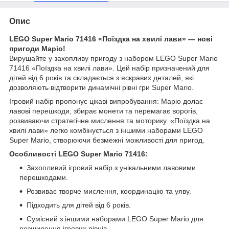
Опис
LEGO Super Mario 71416 «Поїздка на хвилі лави» — нові
пригоди Маріо!
Вирушайте у захопливу пригоду з набором LEGO Super Mario
71416 «Поїздка на хвилі лави». Цей набір призначений для
дітей від 6 років та складається з яскравих деталей, які
дозволяють відтворити динамічні рівні гри Super Mario.
Ігровий набір пропонує цікаві випробування: Маріо долає
лавові перешкоди, збирає монети та перемагає ворогів,
розвиваючи стратегічне мислення та моторику. «Поїздка на
хвилі лави» легко комбінується з іншими наборами LEGO
Super Mario, створюючи безмежні можливості для пригод.
Особливості LEGO Super Mario 71416:
Захопливий ігровий набір з унікальними лавовими
перешкодами.
Розвиває творче мислення, координацію та уяву.
Підходить для дітей від 6 років.
Сумісний з іншими наборами LEGO Super Mario для
розширення ігрових рівнів.