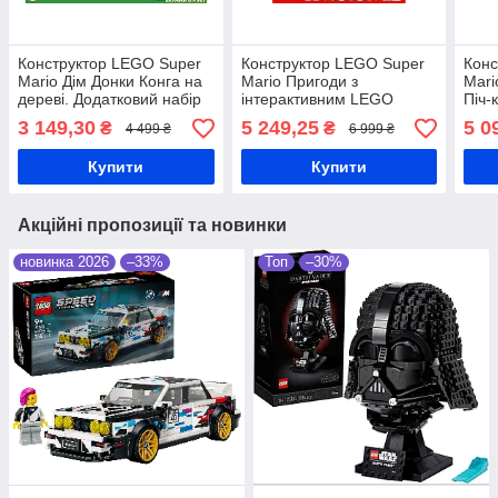
Конструктор LEGO Super
Конструктор LEGO Super
Конс
Mario Дім Донки Конга на
Mario Пригоди з
Mari
дереві. Додатковий набір
інтерактивним LEGO
Піч-
(71424)
Маріо (71439)
вежа
3 149,30
5 249,25
5 0
₴
₴
4 499 ₴
6 999 ₴
Купити
Купити
Акційні пропозиції та новинки
новинка 2026
–33%
Топ
–30%