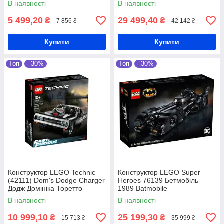
В наявності
В наявності
5 499,20
29 499,40
₴
₴
7 856 ₴
42 142 ₴
Купити
Купити
Топ
–30%
Топ
–30%
Конструктор LEGO Technic
Конструктор LEGO Super
(42111) Dom's Dodge Charger
Heroes 76139 Бетмобіль
Додж Домініка Торетто
1989 Batmobile
В наявності
В наявності
10 999,10
25 199,30
₴
₴
15 713 ₴
35 999 ₴