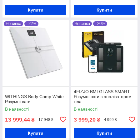
Купити
Купити
Новинка
–22%
Новинка
–20%
4FIZJO BMI GLASS SMART
WITHINGS Body Comp White
Розумні ваги з аналізатором
Розумні ваги
тіла
В наявності
В наявності
13 999,44
3 999,20
₴
₴
17 948 ₴
4 999 ₴
Купити
Купити