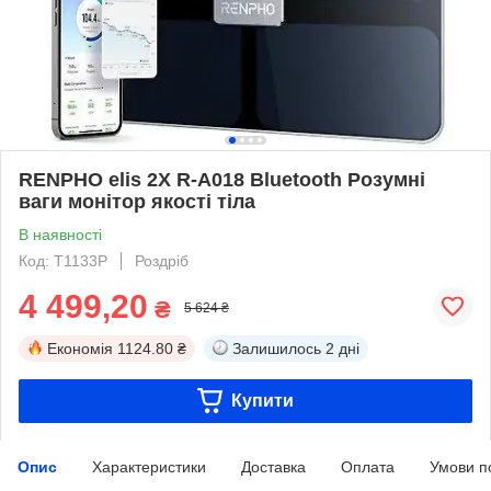
RENPHO elis 2X R-A018 Bluetooth Розумні
ваги монітор якості тіла
В наявності
Код: T1133P
Роздріб
4 499,20
₴
5 624 ₴
Економія
1124.80 ₴
Залишилось
2 дні
Купити
Опис
Характеристики
Доставка
Оплата
Умови п