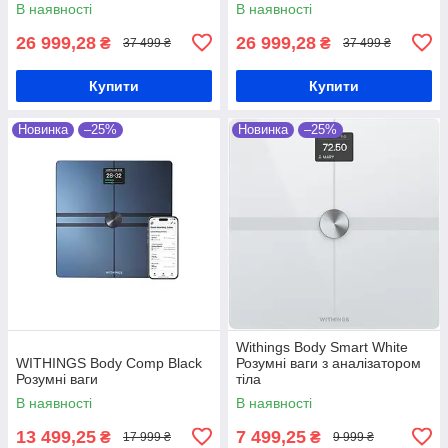
В наявності
В наявності
26 999,28
26 999,28
₴
₴
37 499 ₴
37 499 ₴
Купити
Купити
Новинка
–25%
Новинка
–25%
Withings Body Smart White
WITHINGS Body Comp Black
Розумні ваги з аналізатором
Розумні ваги
тіла
В наявності
В наявності
13 499,25
7 499,25
₴
₴
17 999 ₴
9 999 ₴