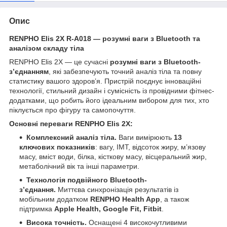
Опис
RENPHO Elis 2X R-A018 — розумні ваги з Bluetooth та
аналізом складу тіла
RENPHO Elis 2X — це сучасні
розумні ваги з Bluetooth-
з’єднанням
, які забезпечують точний аналіз тіла та повну
статистику вашого здоров’я. Пристрій поєднує інноваційні
технології, стильний дизайн і сумісність із провідними фітнес-
додатками, що робить його ідеальним вибором для тих, хто
піклується про фігуру та самопочуття.
Основні переваги RENPHO Elis 2X:
Комплексний аналіз тіла.
Ваги вимірюють
13
ключових показників
: вагу, ІМТ, відсоток жиру, м’язову
масу, вміст води, білка, кісткову масу, вісцеральний жир,
метаболічний вік та інші параметри.
Технологія подвійного Bluetooth-
з’єднання.
Миттєва синхронізація результатів із
мобільним додатком
RENPHO Health App
, а також
підтримка
Apple Health, Google Fit, Fitbit
.
Висока точність.
Оснащені 4 високочутливими