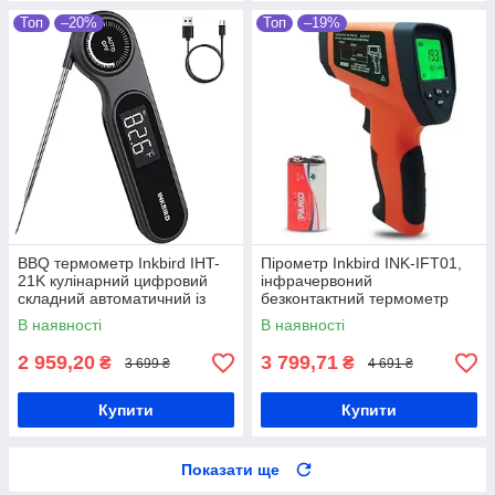
Топ
–20%
Топ
–19%
BBQ термометр Inkbird IHT-
Пірометр Inkbird INK-IFT01,
21K кулінарний цифровий
інфрачервоний
складний автоматичний із
безконтактний термометр
LCD
-50°C ~ 550°C, лазерний
В наявності
В наявності
термометр для кухні та
промисловості
2 959,20
3 799,71
₴
₴
3 699 ₴
4 691 ₴
Купити
Купити
Показати ще