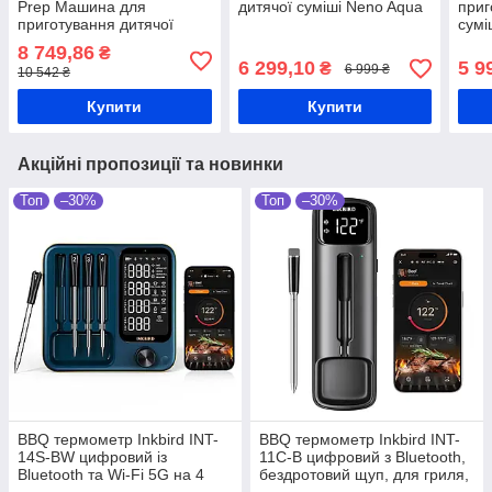
Prep Машина для
дитячої суміші Neno Aqua
приг
приготування дитячої
сумі
суміші
8 749,86
₴
6 299,10
5 9
₴
6 999 ₴
10 542 ₴
Купити
Купити
Акційні пропозиції та новинки
Топ
–30%
Топ
–30%
BBQ термометр Inkbird INT-
BBQ термометр Inkbird INT-
14S-BW цифровий із
11C-B цифровий з Bluetooth,
Bluetooth та Wi-Fi 5G на 4
бездротовий щуп, для гриля,