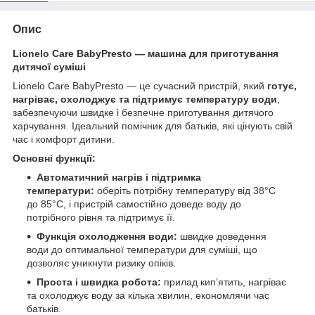
Опис
Lionelo Care BabyPresto — машина для приготування
дитячої суміші
Lionelo Care BabyPresto — це сучасний пристрій, який
готує,
нагріває, охолоджує та підтримує температуру води
,
забезпечуючи швидке і безпечне приготування дитячого
харчування. Ідеальний помічник для батьків, які цінують свій
час і комфорт дитини.
Основні функції:
Автоматичний нагрів і підтримка
температури:
оберіть потрібну температуру від 38°C
до 85°C, і пристрій самостійно доведе воду до
потрібного рівня та підтримує її.
Функція охолодження води:
швидке доведення
води до оптимальної температури для суміші, що
дозволяє уникнути ризику опіків.
Проста і швидка робота:
прилад кип’ятить, нагріває
та охолоджує воду за кілька хвилин, економлячи час
батьків.