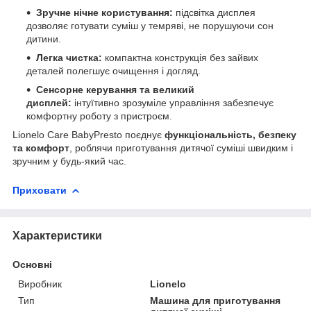
Зручне нічне користування:
підсвітка дисплея
дозволяє готувати суміш у темряві, не порушуючи сон
дитини.
Легка чистка:
компактна конструкція без зайвих
деталей полегшує очищення і догляд.
Сенсорне керування та великий
дисплей:
інтуїтивно зрозуміле управління забезпечує
комфортну роботу з пристроєм.
Lionelo Care BabyPresto поєднує
функціональність, безпеку
та комфорт
, роблячи приготування дитячої суміші швидким і
зручним у будь-який час.
Приховати
Характеристики
Основні
Виробник
Lionelo
Тип
Машина для приготування