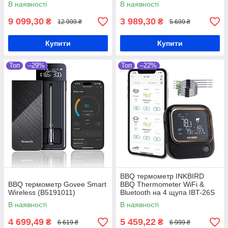
бездротові щупи
коптильні та духовки
В наявності
В наявності
9 099,30
3 989,30
₴
₴
12 999 ₴
5 699 ₴
Купити
Купити
Топ
–29%
Топ
–22%
BBQ термометр INKBIRD
BBQ термометр Govee Smart
BBQ Thermometer WiFi &
Wireless (B5191011)
Bluetooth на 4 щупа IBT-26S
В наявності
В наявності
4 699,49
5 459,22
₴
₴
6 619 ₴
6 999 ₴