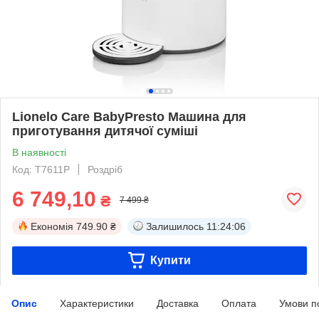
Lionelo Care BabyPresto Машина для
приготування дитячої суміші
В наявності
Код: T7611P
Роздріб
6 749,10
₴
7 499 ₴
Економія
749.90 ₴
Залишилось
11:24:06
Купити
Опис
Характеристики
Доставка
Оплата
Умови п