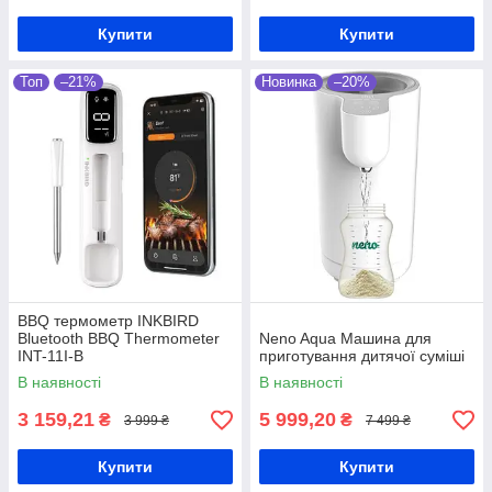
Купити
Купити
Топ
–21%
Новинка
–20%
BBQ термометр INKBIRD
Bluetooth BBQ Thermometer
Neno Aqua Машина для
INT-11I-B
приготування дитячої суміші
В наявності
В наявності
3 159,21
5 999,20
₴
₴
3 999 ₴
7 499 ₴
Купити
Купити