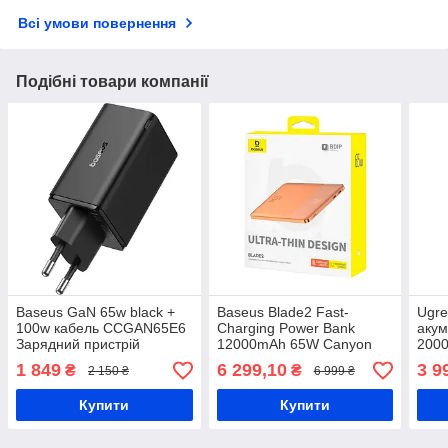
Всі умови повернення
Подібні товари компанії
Baseus GaN 65w black +
Baseus Blade2 Fast-
Ugre
100w кабель CCGAN65E6
Charging Power Bank
аку
Зарядний пристрій
12000mAh 65W Canyon
200
Coral Зовнішній
1 849
6 299,10
3 9
₴
₴
2 150 ₴
6 999 ₴
акумулятор
Купити
Купити