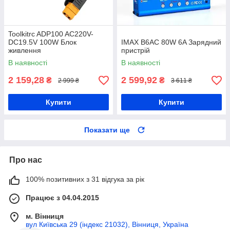
Toolkitrc ADP100 AC220V-
DC19.5V 100W Блок
IMAX B6AC 80W 6A Зарядний
живлення
пристрій
В наявності
В наявності
2 159,28
2 599,92
₴
₴
2 999 ₴
3 611 ₴
Купити
Купити
Показати ще
Про нас
100% позитивних з 31 відгука за рік
Працює з 04.04.2015
м. Вінниця
вул Київська 29 (індекс 21032), Вінниця, Україна