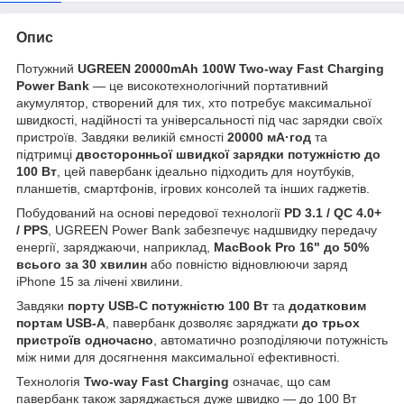
Опис
Потужний
UGREEN 20000mAh 100W Two-way Fast Charging
Power Bank
— це високотехнологічний портативний
акумулятор, створений для тих, хто потребує максимальної
швидкості, надійності та універсальності під час зарядки своїх
пристроїв. Завдяки великій ємності
20000 мА·год
та
підтримці
двосторонньої швидкої зарядки потужністю до
100 Вт
, цей павербанк ідеально підходить для ноутбуків,
планшетів, смартфонів, ігрових консолей та інших гаджетів.
Побудований на основі передової технології
PD 3.1 / QC 4.0+
/ PPS
, UGREEN Power Bank забезпечує надшвидку передачу
енергії, заряджаючи, наприклад,
MacBook Pro 16" до 50%
всього за 30 хвилин
або повністю відновлюючи заряд
iPhone 15 за лічені хвилини.
Завдяки
порту USB-C потужністю 100 Вт
та
додатковим
портам USB-A
, павербанк дозволяє заряджати
до трьох
пристроїв одночасно
, автоматично розподіляючи потужність
між ними для досягнення максимальної ефективності.
Технологія
Two-way Fast Charging
означає, що сам
павербанк також заряджається дуже швидко — до 100 Вт