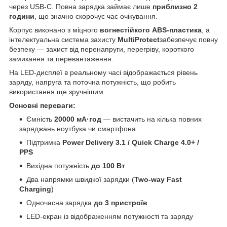
через USB-C. Повна зарядка займає лише
приблизно 2
години
, що значно скорочує час очікування.
Корпус виконано з міцного
вогнестійкого ABS-пластика
, а
інтелектуальна система захисту
MultiProtect
забезпечує повну
безпеку — захист від перенапруги, перегріву, короткого
замикання та перевантаження.
На LED-дисплеї в реальному часі відображається рівень
заряду, напруга та поточна потужність, що робить
використання ще зручнішим.
Основні переваги:
Ємність
20000 мА·год
— вистачить на кілька повних
заряджань ноутбука чи смартфона
Підтримка
Power Delivery 3.1 / Quick Charge 4.0+ /
PPS
Вихідна потужність
до 100 Вт
Два напрямки швидкої зарядки (
Two-way Fast
Charging
)
Одночасна зарядка
до 3 пристроїв
LED-екран із відображенням потужності та заряду