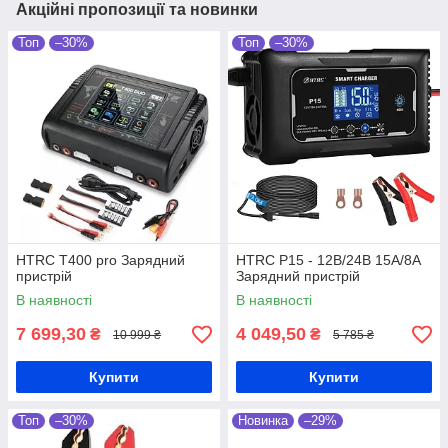
Акційні пропозиції та новинки
Топ
–30%
Топ
–30%
HTRC T400 pro Зарядний
HTRC P15 - 12В/24В 15А/8А
пристрій
Зарядний пристрій
В наявності
В наявності
7 699,30
4 049,50
₴
₴
10 999 ₴
5 785 ₴
Купити
Купити
Топ
–30%
Новинка
–29%