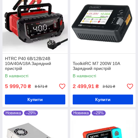
HTRC P40 6B/12В/24В
10А/40А/18A Зарядний
ToolkitRC M7 200W 10A
пристрій
Зарядний пристрій
В наявності
В наявності
5 999,70
2 499,91
₴
₴
8 571 ₴
3 521 ₴
Купити
Купити
Новинка
–29%
Новинка
–29%