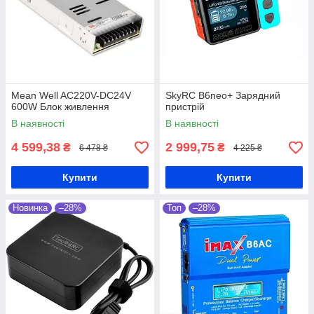
Mean Well AC220V-DC24V
SkyRC B6neo+ Зарядний
600W Блок живлення
пристрій
В наявності
В наявності
4 599,38
2 999,75
₴
₴
6 478 ₴
4 225 ₴
Купити
Купити
Новинка
–28%
Топ
–28%