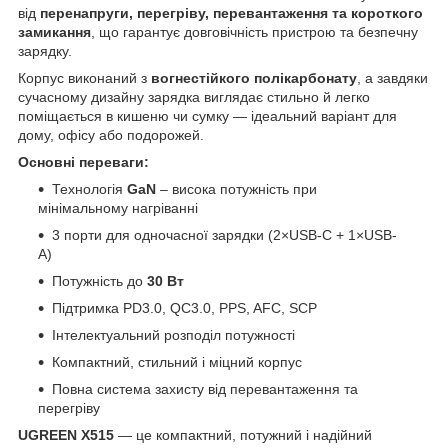
від
перенапруги, перегріву, перевантаження та короткого
замикання
, що гарантує довговічність пристрою та безпечну
зарядку.
Корпус виконаний з
вогнестійкого полікарбонату
, а завдяки
сучасному дизайну зарядка виглядає стильно й легко
поміщається в кишеню чи сумку — ідеальний варіант для
дому, офісу або подорожей.
Основні переваги:
Технологія
GaN
– висока потужність при
мінімальному нагріванні
3 порти для одночасної зарядки (2×USB-C + 1×USB-
A)
Потужність до
30 Вт
Підтримка PD3.0, QC3.0, PPS, AFC, SCP
Інтелектуальний розподіл потужності
Компактний, стильний і міцний корпус
Повна система захисту від перевантаження та
перегріву
UGREEN X515
— це компактний, потужний і надійний