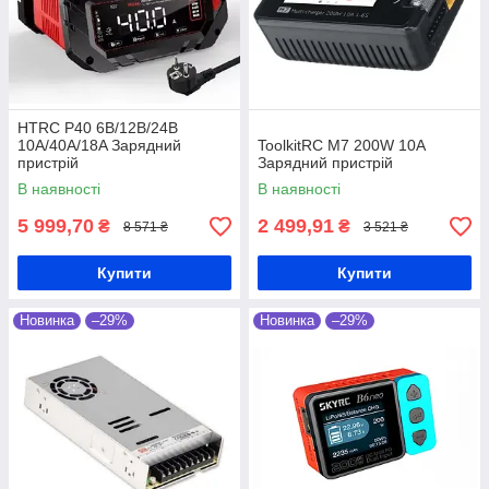
HTRC P40 6B/12В/24В
10А/40А/18A Зарядний
ToolkitRC M7 200W 10A
пристрій
Зарядний пристрій
В наявності
В наявності
5 999,70
2 499,91
₴
₴
8 571 ₴
3 521 ₴
Купити
Купити
Новинка
–29%
Новинка
–29%