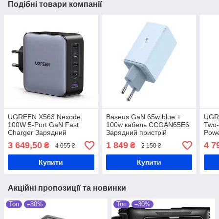
Подібні товари компанії
UGREEN X563 Nexode
Baseus GaN 65w blue +
UGR
100W 5-Port GaN Fast
100w кабель CCGAN65E6
Two-
Charger Зарядний
Зарядний пристрій
Powe
пристрій
прис
3 649,50
1 849
4 7
₴
₴
4 055 ₴
2 150 ₴
Купити
Купити
Акційні пропозиції та новинки
Топ
–30%
Топ
–30%