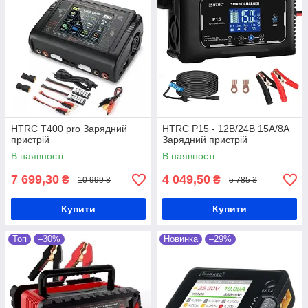
HTRC T400 pro Зарядний
HTRC P15 - 12В/24В 15А/8А
пристрій
Зарядний пристрій
В наявності
В наявності
7 699,30
4 049,50
₴
₴
10 999 ₴
5 785 ₴
Купити
Купити
Топ
–30%
Новинка
–29%