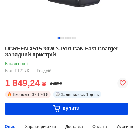
UGREEN X515 30W 3-Port GaN Fast Charger
Зарядний пристрій
В наявності
Код: T1217K
Роздріб
1 849,24
₴
2 228 ₴
Економія
378.76 ₴
Залишилось
1 день
Купити
Опис
Характеристики
Доставка
Оплата
Умови п