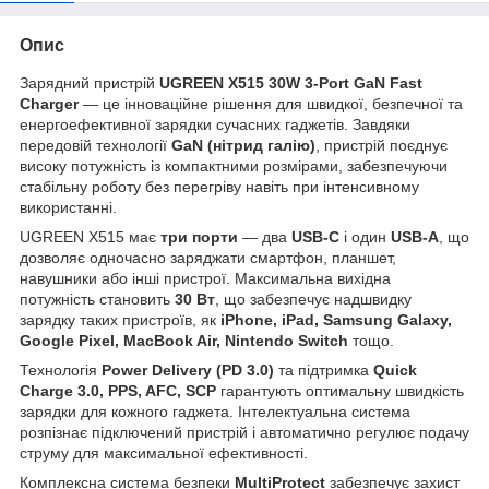
Опис
Зарядний пристрій
UGREEN X515 30W 3-Port GaN Fast
Charger
— це інноваційне рішення для швидкої, безпечної та
енергоефективної зарядки сучасних гаджетів. Завдяки
передовій технології
GaN (нітрид галію)
, пристрій поєднує
високу потужність із компактними розмірами, забезпечуючи
стабільну роботу без перегріву навіть при інтенсивному
використанні.
UGREEN X515 має
три порти
— два
USB-C
і один
USB-A
, що
дозволяє одночасно заряджати смартфон, планшет,
навушники або інші пристрої. Максимальна вихідна
потужність становить
30 Вт
, що забезпечує надшвидку
зарядку таких пристроїв, як
iPhone, iPad, Samsung Galaxy,
Google Pixel, MacBook Air, Nintendo Switch
тощо.
Технологія
Power Delivery (PD 3.0)
та підтримка
Quick
Charge 3.0, PPS, AFC, SCP
гарантують оптимальну швидкість
зарядки для кожного гаджета. Інтелектуальна система
розпізнає підключений пристрій і автоматично регулює подачу
струму для максимальної ефективності.
Комплексна система безпеки
MultiProtect
забезпечує захист