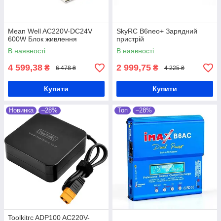
Mean Well AC220V-DC24V
SkyRC B6neo+ Зарядний
600W Блок живлення
пристрій
В наявності
В наявності
4 599,38
2 999,75
₴
₴
6 478 ₴
4 225 ₴
Купити
Купити
Новинка
–28%
Топ
–28%
Toolkitrc ADP100 AC220V-