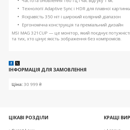
Частота оновлення 160 Гц і час відгуку 1 мс
Технології Adaptive Sync і HDR для плавної картинк
Яскравість 350 ніт і широкий колірний діапазон
Ергономічна конструкція та преміальний дизайн
MSI MAG 321CUP — це монітор, який поєднує потужність,
та тих, хто цінує якість зображення без компромісів.
ІНФОРМАЦІЯ ДЛЯ ЗАМОВЛЕННЯ
Ціна:
30 999 ₴
ЦІКАВІ РОЗДІЛИ
КРАЩІ ВИ