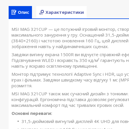
Опис
Характеристики
MSI MAG 321CUP — це потужний ігровий монітор, створе
максимального занурення у гру. Оснащений 31,5-дюйм
(3840×2160) і частотою оновлення 160 Гц, цей дисплей
зображення навіть у найдинамічніших сценах.
Завдяки вигину екрана 1500R ви відчуєте справжній ефе
Підсвічування WLED і яскравість 350 кд/м² гарантують н
навіть у яскраво освітленому приміщенні.
Монітор підтримує технології Adaptive Sync і HDR, що 
іграх і фільмах. Завдяки швидкому часу відгуку 1 мс (M
розмиття.
MSI MAG 321CUP також має сучасний дизайн з тонкими
конфігурацій. Ергономічна підставка дозволяє регулюва
максимальний комфорт під час тривалих ігрових сесій.
Основні переваги:
31,5-дюймовий вигнутий дисплей 4K UHD для пов