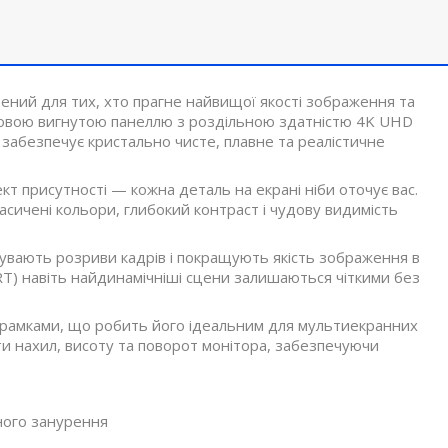
ний для тих, хто прагне найвищої якості зображення та
овою вигнутою панеллю з роздільною здатністю 4K UHD
 забезпечує кристально чисте, плавне та реалістичне
кт присутності — кожна деталь на екрані ніби оточує вас.
асичені кольори, глибокий контраст і чудову видимість
усувають розриви кадрів і покращують якість зображення в
PRT) навіть найдинамічніші сцени залишаються чіткими без
 рамками, що робить його ідеальним для мультиекранних
ти нахил, висоту та поворот монітора, забезпечуючи
ного занурення