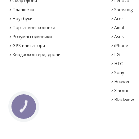
Смартфони
Lenovo
Планшети
Samsung
Ноутбуки
Acer
Портативні колонки
Ainol
Розумні годинники
Asus
GPS навігатори
iPhone
Квадрокоптери, дрони
LG
HTC
Sony
Huawei
Xiaomi
Blackview
КНОПКА
ЗВ'ЯЗКУ