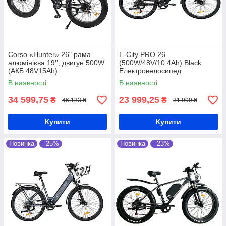
Corso «Hunter» 26" рама
E-City PRO 26
алюмінієва 19’’, двигун 500W
(500W/48V/10.4Ah) Black
(АКБ 48V15Ah)
Електровелосипед
Електровелосипед
В наявності
В наявності
34 599,75
23 999,25
₴
₴
46 133 ₴
31 999 ₴
Купити
Купити
Новинка
–25%
Новинка
–23%