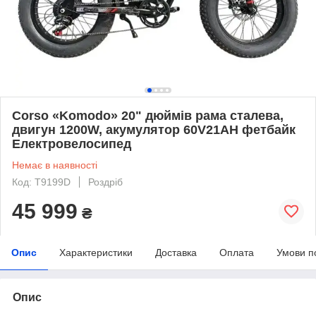
Corso «Komodo» 20" дюймів рама сталева,
двигун 1200W, акумулятор 60V21AH фетбайк
Електровелосипед
Немає в наявності
Код: T9199D
Роздріб
45 999
₴
Опис
Характеристики
Доставка
Оплата
Умови п
Опис