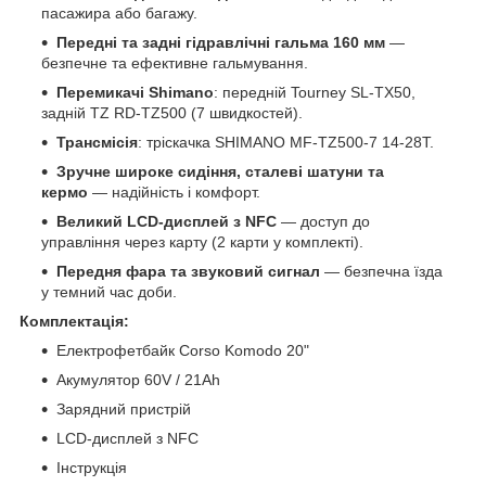
пасажира або багажу.
Передні та задні гідравлічні гальма 160 мм
—
безпечне та ефективне гальмування.
Перемикачі Shimano
: передній Tourney SL-TX50,
задній TZ RD-TZ500 (7 швидкостей).
Трансмісія
: тріскачка SHIMANO MF-TZ500-7 14-28T.
Зручне широке сидіння, сталеві шатуни та
кермо
— надійність і комфорт.
Великий LCD-дисплей з NFC
— доступ до
управління через карту (2 карти у комплекті).
Передня фара та звуковий сигнал
— безпечна їзда
у темний час доби.
Комплектація:
Електрофетбайк Corso Komodo 20"
Акумулятор 60V / 21Ah
Зарядний пристрій
LCD-дисплей з NFC
Інструкція