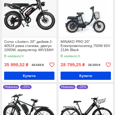
Corso «Juster» 20" дюймів J-
MINAKO PRO 20"
40524 рама сталева, двигун
Електровелосипед 750W 60V
1000W, акумулятор 48V18AH
21Ah Black
Електровелосипед
В наявності
В наявності
35 999,52
28 799,25
₴
₴
48 648 ₴
38 399 ₴
Купити
Купити
Новинка
–25%
Новинка
–25%