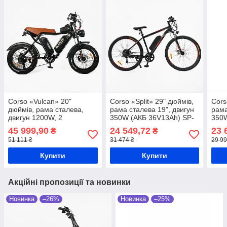
Corso «Vulcan» 20"
Corso «Split» 29" дюймів,
Cors
дюймів, рама сталева,
рама сталева 19", двигун
рама
двигун 1200W, 2
350W (АКБ 36V13Ah) SP-
350W
акумулятори 2х48V18AH
78019 Електровелосипед
5501
45 999,90
24 549,72
23 
₴
₴
L-89127 фетбайк
51 111 ₴
31 474 ₴
29 99
Електровелосипед
Купити
Купити
Акційні пропозиції та новинки
Новинка
–26%
Новинка
–25%