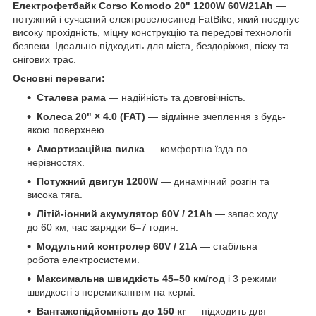
Електрофетбайк Corso Komodo 20" 1200W 60V/21Ah
—
потужний і сучасний електровелосипед FatBike, який поєднує
високу прохідність, міцну конструкцію та передові технології
безпеки. Ідеально підходить для міста, бездоріжжя, піску та
снігових трас.
Основні переваги:
Сталева рама
— надійність та довговічність.
Колеса 20" × 4.0 (FAT)
— відмінне зчеплення з будь-
якою поверхнею.
Амортизаційна вилка
— комфортна їзда по
нерівностях.
Потужний двигун 1200W
— динамічний розгін та
висока тяга.
Літій-іонний акумулятор 60V / 21Ah
— запас ходу
до 60 км, час зарядки 6–7 годин.
Модульний контролер 60V / 21A
— стабільна
робота електросистеми.
Максимальна швидкість 45–50 км/год
і 3 режими
швидкості з перемиканням на кермі.
Вантажопідйомність до 150 кг
— підходить для