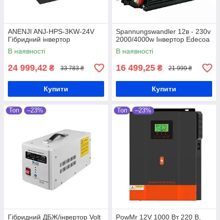
ANENJI ANJ-HPS-3KW-24V
Spannungswandler 12в - 230v
Гібридний інвертор
2000/4000w Інвертор Edecoa
В наявності
В наявності
24 999,42
16 499,25
₴
₴
33 783 ₴
21 999 ₴
Купити
Купити
Топ
–23%
Топ
–23%
Гібридний ДБЖ/інвертор Volt
PowMr 12V 1000 Вт 220 В,