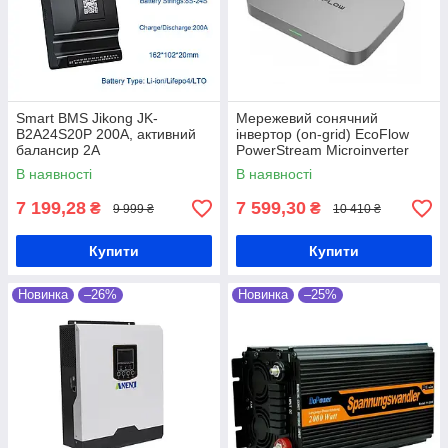
Smart BMS Jikong JK-
Мережевий сонячний
B2A24S20P 200А, активний
інвертор (on-grid) EcoFlow
балансир 2А
PowerStream Microinverter
600W (EFPowerStreamMI-EU-
В наявності
В наявності
600W)
7 199,28
7 599,30
₴
₴
9 999 ₴
10 410 ₴
Купити
Купити
Новинка
–26%
Новинка
–25%