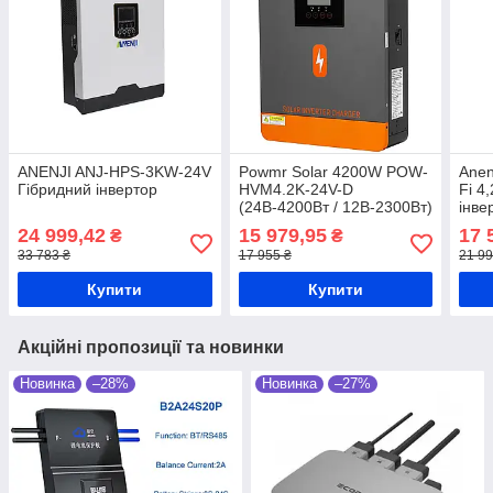
ANENJI ANJ-HPS-3KW-24V
Powmr Solar 4200W POW-
Anen
Гібридний інвертор
HVM4.2K-24V-D
Fi 4
(24В-4200Вт / 12В-2300Вт)
інве
Гібридний інвертор
24 999,42
15 979,95
17 
₴
₴
33 783 ₴
17 955 ₴
21 99
Купити
Купити
Акційні пропозиції та новинки
Новинка
–28%
Новинка
–27%