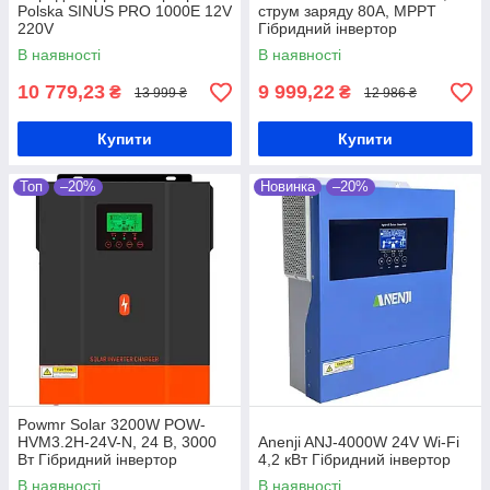
Polska SINUS PRO 1000E 12V
струм заряду 80А, MPPT
220V
Гібридний інвертор
В наявності
В наявності
10 779,23
9 999,22
₴
₴
13 999 ₴
12 986 ₴
Купити
Купити
Топ
–20%
Новинка
–20%
Powmr Solar 3200W POW-
HVM3.2H-24V-N, 24 В, 3000
Anenji ANJ-4000W 24V Wi-Fi
Вт Гібридний інвертор
4,2 кВт Гібридний інвертор
В наявності
В наявності