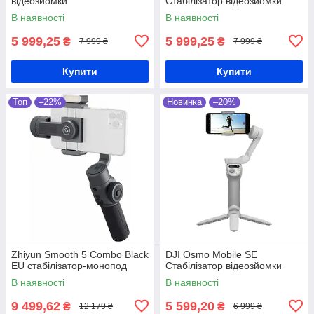
відеозйомки
Стабілізатор відеозйомки
В наявності
В наявності
5 999,25
5 999,25
₴
₴
7 999 ₴
7 999 ₴
Купити
Купити
Топ
–22%
Новинка
–20%
Zhiyun Smooth 5 Combo Black
DJI Osmo Mobile SE
EU стабілізатор-монопод
Стабілізатор відеозйомки
В наявності
В наявності
9 499,62
5 599,20
₴
₴
12 179 ₴
6 999 ₴