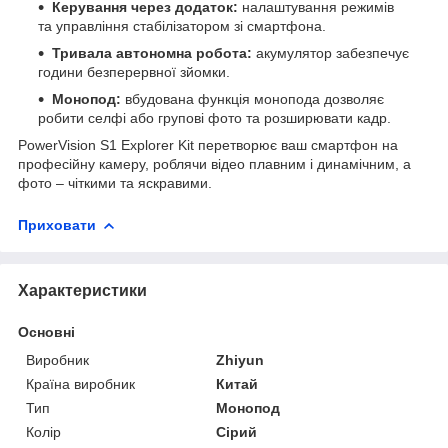
Керування через додаток:
налаштування режимів
та управління стабілізатором зі смартфона.
Тривала автономна робота:
акумулятор забезпечує
години безперервної зйомки.
Монопод:
вбудована функція монопода дозволяє
робити селфі або групові фото та розширювати кадр.
PowerVision S1 Explorer Kit перетворює ваш смартфон на
професійну камеру, роблячи відео плавним і динамічним, а
фото – чіткими та яскравими.
Приховати
Характеристики
Основні
Виробник
Zhiyun
Країна виробник
Китай
Тип
Монопод
Колір
Сірий