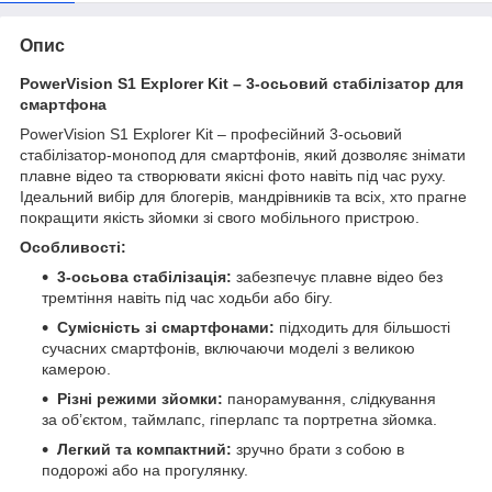
Опис
PowerVision S1 Explorer Kit – 3-осьовий стабілізатор для
смартфона
PowerVision S1 Explorer Kit – професійний 3-осьовий
стабілізатор-монопод для смартфонів, який дозволяє знімати
плавне відео та створювати якісні фото навіть під час руху.
Ідеальний вибір для блогерів, мандрівників та всіх, хто прагне
покращити якість зйомки зі свого мобільного пристрою.
Особливості:
3-осьова стабілізація:
забезпечує плавне відео без
тремтіння навіть під час ходьби або бігу.
Сумісність зі смартфонами:
підходить для більшості
сучасних смартфонів, включаючи моделі з великою
камерою.
Різні режими зйомки:
панорамування, слідкування
за об’єктом, таймлапс, гіперлапс та портретна зйомка.
Легкий та компактний:
зручно брати з собою в
подорожі або на прогулянку.