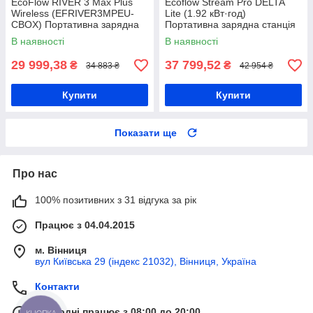
EcoFlow RIVER 3 Max Plus
Ecoflow Stream Pro DELTA
Wireless (EFRIVER3MPEU-
Lite (1.92 кВт·год)
CBOX) Портативна зарядна
Портативна зарядна станція
станція
В наявності
В наявності
29 999,38
37 799,52
₴
₴
34 883 ₴
42 954 ₴
Купити
Купити
Показати ще
Про нас
100% позитивних з 31 відгука за рік
Працює з 04.04.2015
м. Вінниця
вул Київська 29 (індекс 21032), Вінниця, Україна
Контакти
Сьогодні працює з 08:00 до 20:00