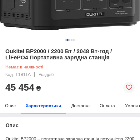
Oukitel BP2000 / 2200 Вт / 2048 Вт⋅год /
LiFePO4 Портативна зарядна станція
Немає в наявності
Код: T1911A
Роздріб
45 454
₴
Опис
Характеристики
Доставка
Оплата
Умови 
Опис
Oukitel BP2000 – портативна зарядна станція потужністю 2200