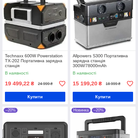
Technaxx 600W Powerstation
Allpowers S300 Портативна
TX-202 Портативна зарядна
зарядна станція
станція
300W/78000mAh
В наявності
В наявності
19 499,22
15 199,20
₴
₴
24 999 ₴
18 999 ₴
Купити
Купити
–20%
Новинка
–20%