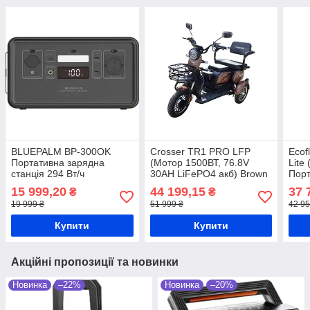
BLUEPALM BP-300OK
Crosser TR1 PRO LFP
Ecof
Портативна зарядна
(Мотор 1500ВТ, 76.8V
Lite 
станція 294 Вт/ч
30AH LiFePO4 акб) Brown
Порт
Електроскутер
стан
15 999,20
44 199,15
37 
₴
₴
триколісний
19 999 ₴
51 999 ₴
42 95
Купити
Купити
Акційні пропозиції та новинки
Новинка
–22%
Новинка
–20%