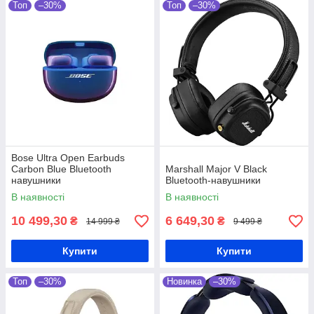
Топ
–30%
Топ
–30%
Bose Ultra Open Earbuds
Carbon Blue Bluetooth
Marshall Major V Black
навушники
Bluetooth-навушники
В наявності
В наявності
10 499,30
6 649,30
₴
₴
14 999 ₴
9 499 ₴
Купити
Купити
Топ
–30%
Новинка
–30%