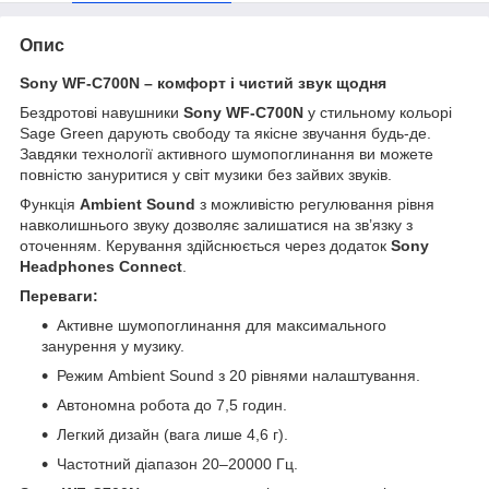
Опис
Sony WF-C700N – комфорт і чистий звук щодня
Бездротові навушники
Sony WF-C700N
у стильному кольорі
Sage Green дарують свободу та якісне звучання будь-де.
Завдяки технології активного шумопоглинання ви можете
повністю зануритися у світ музики без зайвих звуків.
Функція
Ambient Sound
з можливістю регулювання рівня
навколишнього звуку дозволяє залишатися на зв’язку з
оточенням. Керування здійснюється через додаток
Sony
Headphones Connect
.
Переваги:
Активне шумопоглинання для максимального
занурення у музику.
Режим Ambient Sound з 20 рівнями налаштування.
Автономна робота до 7,5 годин.
Легкий дизайн (вага лише 4,6 г).
Частотний діапазон 20–20000 Гц.