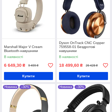
Dyson OnTrack CNC Copper
Marshall Major V Cream
759558-01 Бездротові
Bluetooth-навушники
навушники
В наявності
В наявності
6 649,30
18 499,60
₴
₴
9 499 ₴
26 428 ₴
Купити
Купити
Новинка
–30%
Новинка
–30%