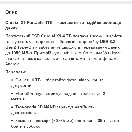
Опис
Crucial X9 Portable 4TB – компактне та надійне сховище
даних
Портативний SSD
Crucial X9 4 ТБ
поєднує високу швидкість
та зручність у використанні. Завдяки інтерфейсу
USB 3.2
Gen2 Type-C
він забезпечує швидкість передавання даних
до
1050 МБ/с
. Пристрій сумісний із комп’ютерами Windows і
macOS, а також консолями, планшетами та смартфонами
Android.
Переваги:
Ємність
4 ТБ
– зберігайте фото, відео, ігри та
документи.
Міцний корпус витримує падіння з висоти до
2
метрів
.
Технологія
3D NAND
гарантує надійність і
довговічність.
Компактні розміри (50×65 мм) і вага лише
35 г
– легко
брати з собою.