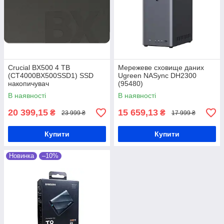
Crucial BX500 4 TB
Mережеве сховище даних
(CT4000BX500SSD1) SSD
Ugreen NASync DH2300
накопичувач
(95480)
В наявності
В наявності
20 399,15
15 659,13
₴
₴
23 999 ₴
17 999 ₴
Купити
Купити
Новинка
–10%