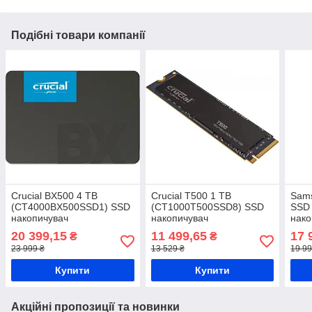
Подібні товари компанії
Crucial BX500 4 TB
Crucial T500 1 TB
Sams
(CT4000BX500SSD1) SSD
(CT1000T500SSD8) SSD
SSD
накопичувач
накопичувач
нако
20 399,15
11 499,65
17 
₴
₴
23 999 ₴
13 529 ₴
19 99
Купити
Купити
Акційні пропозиції та новинки