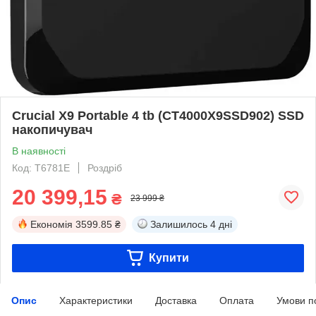
Crucial X9 Portable 4 tb (CT4000X9SSD902) SSD
накопичувач
В наявності
Код: T6781E
Роздріб
20 399,15
₴
23 999 ₴
Економія
3599.85 ₴
Залишилось
4 дні
Купити
Опис
Характеристики
Доставка
Оплата
Умови п