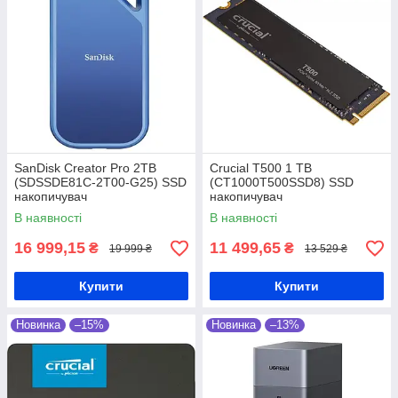
SanDisk Creator Pro 2TB
Crucial T500 1 TB
(SDSSDE81C-2T00-G25) SSD
(CT1000T500SSD8) SSD
накопичувач
накопичувач
В наявності
В наявності
16 999,15
11 499,65
₴
₴
19 999 ₴
13 529 ₴
Купити
Купити
Новинка
–15%
Новинка
–13%