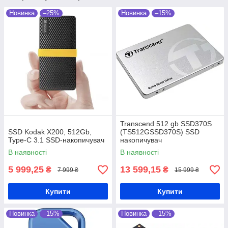
Новинка
–25%
Новинка
–15%
Transcend 512 gb SSD370S
SSD Kodak X200, 512Gb,
(TS512GSSD370S) SSD
Type-C 3.1 SSD-накопичувач
накопичувач
В наявності
В наявності
5 999,25
13 599,15
₴
₴
7 999 ₴
15 999 ₴
Купити
Купити
Новинка
–15%
Новинка
–15%