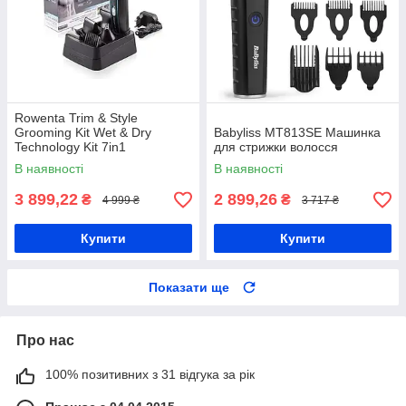
Rowenta Trim & Style
Grooming Kit Wet & Dry
Babyliss MT813SE Машинка
Technology Kit 7in1
для стрижки волосся
Професійний триммер
В наявності
В наявності
3 899,22
2 899,26
₴
₴
4 999 ₴
3 717 ₴
Купити
Купити
Показати ще
Про нас
100% позитивних з 31 відгука за рік