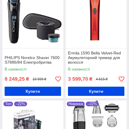
Ermila 1590 Bella Velvet-Red
PHILIPS Norelco Shaver 7600
Акумуляторний тример для
S7886/84 Електробритва
волосся
В наявності
В наявності
8 249,25
3 599,70
₴
₴
10 999 ₴
4 615 ₴
Купити
Купити
Топ
–22%
Новинка
–22%