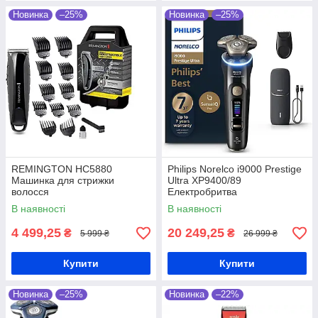
Новинка
–25%
Новинка
–25%
REMINGTON HC5880
Philips Norelco i9000 Prestige
Машинка для стрижки
Ultra XP9400/89
волосся
Електробритва
В наявності
В наявності
4 499,25
20 249,25
₴
₴
5 999 ₴
26 999 ₴
Купити
Купити
Новинка
–25%
Новинка
–22%