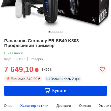
Panasonic Germany ER SB40 K803
Професійний триммер
В наявності
Код: T5319P
Роздріб
7 649,10
₴
8 499 ₴
Економія
849.90 ₴
Залишилось
2 дні
Купити
Опис
Характеристики
Доставка
Оплата
Умови 