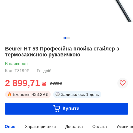
Beurer HT 53 Професійна плойка стайлер з
термозахисною рукавичкою
В наявності
Код: T3199P
Роздріб
2 899,71
₴
3 333 ₴
Економія
433.29 ₴
Залишилось
1 день
Купити
Опис
Характеристики
Доставка
Оплата
Умови п