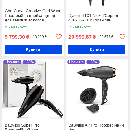
Ghd Curve Creative Curl Wand
Професійна плойка щипці
Dyson HT01 Nickel/Copper
для завивки волосся
408202-01 Випрямляч
В наявності
В наявності
9 799,30
20 999,67
₴
₴
13 999 ₴
29 577 ₴
Купити
Купити
Новинка
–28%
Новинка
–28%
BaByliss Super Pro
BaByliss Air Pro Професійний
Професійний фен
фен