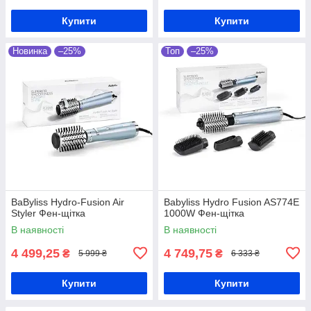
Купити
Купити
Новинка
–25%
Топ
–25%
BaByliss Hydro-Fusion Air
Babyliss Hydro Fusion AS774E
Styler Фен-щітка
1000W Фен-щітка
В наявності
В наявності
4 499,25
4 749,75
₴
₴
5 999 ₴
6 333 ₴
Купити
Купити