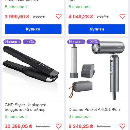
В наявності
В наявності
3 999,60
4 049,28
₴
₴
5 555 ₴
5 624 ₴
Купити
Купити
Новинка
–27%
Новинка
–25%
GHD Styler Unplugged
Бездротовий стайлер
Dreame Pocket AHD51 Фен
В наявності
В наявності
12 399,05
8 249,25
₴
₴
16 985 ₴
10 999 ₴