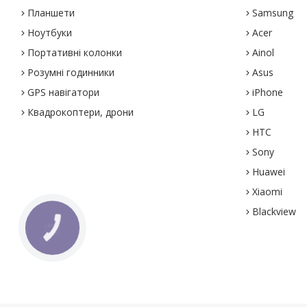
Планшети
Samsung
Ноутбуки
Acer
Портативні колонки
Ainol
Розумні годинники
Asus
GPS навігатори
iPhone
Квадрокоптери, дрони
LG
HTC
Sony
Huawei
Xiaomi
Blackview
КНОПКА
ЗВ'ЯЗКУ