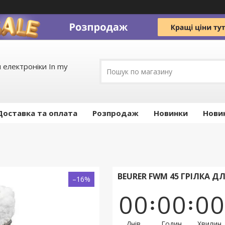
 електроніки In my
Доставка та оплата
Pозпродаж
Новинки
Нови
BEURER FWM 45 ГРІЛКА Д
–16%
0
0
0
0
0
0
Днів
Годин
Хвилин