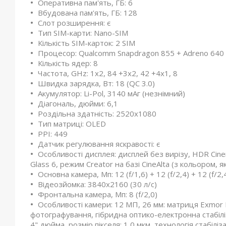
Оперативна пам'ять, ГБ: 6
Вбудована пам'ять, ГБ: 128
Слот розширення: є
Тип SIM-карти: Nano-SIM
Кількість SIM-карток: 2 SIM
Процесор: Qualcomm Snapdragon 855 + Adreno 640
Кількість ядер: 8
Частота, GHz: 1х2, 84 +3х2, 42 +4х1, 8
Швидка зарядка, Вт: 18 (QC 3.0)
Акумулятор: Li-Pol, 3140 мАг (незнімний)
Діагональ, дюйми: 6,1
Роздільна здатність: 2520x1080
Тип матриці: OLED
PPI: 449
Датчик регулювання яскравості: є
Особливості дисплея: дисплей без вирізу, HDR Cinem
Glass 6, режим Creator на базі CineAlta (з кольором, 
Основна камера, Мп: 12 (f/1,6) + 12 (f/2,4) + 12 (f/2,
Відеозйомка: 3840x2160 (30 л/с)
Фронтальна камера, Мп: 8 (f/2,0)
Особливості камери: 12 МП, 26 мм: матриця Exmor RS
фотографування, гібридна оптико-електронна стабіліз
4" дюйма, розмір пікселя: 1,0 мкм, технологія стабіл