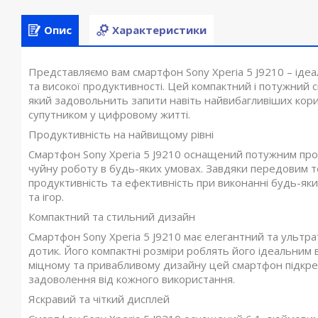
Опис
Характеристики
Представляємо вам смартфон Sony Xperia 5 J9210 – іде
та високої продуктивності. Цей компактний і потужни
який задовольнить запити навіть найвибагливіших корис
супутником у цифровому житті.
Продуктивність на найвищому рівні
Смартфон Sony Xperia 5 J9210 оснащений потужним про
чуйну роботу в будь-яких умовах. Завдяки передовим 
продуктивність та ефективність при виконанні будь-яки
та ігор.
Компактний та стильний дизайн
Смартфон Sony Xperia 5 J9210 має елегантний та ультра
дотик. Його компактні розміри роблять його ідеальним в
міцному та привабливому дизайну цей смартфон підкре
задоволення від кожного використання.
Яскравий та чіткий дисплей