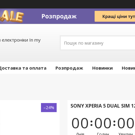
 електроніки In my
Доставка та оплата
Pозпродаж
Новинки
Нови
SONY XPERIA 5 DUAL SIM 
–24%
0
0
0
0
0
0
Днів
Годин
Хвилин