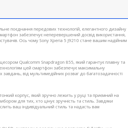
альне поєднання передових технологій, елегантного дизайну
й смартфон забезпечує неперевершений досвід використання,
тувачів. Ось чому Sony Xperia 5 J9210 стане вашим надійним
цесором Qualcomm Snapdragon 855, який гарантує плавну та
технологіям цей смартфон забезпечує максимальну
х завдань, від мультимедійних розваг до багатозадачності
тонкий корпус, який зручно лежить у руці та приємний на
ибором для тих, хто цінує зручність та стиль. Завдяки
слить ваш індивідуальний стиль та надасть вам