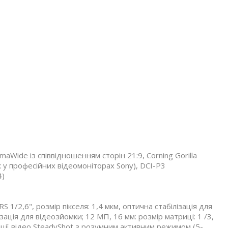
aWide із співвідношенням сторін 21:9, Corning Gorilla
як у професійних відеомоніторах Sony), DCI-P3
4)
 1/2,6", розмір пікселя: 1,4 мкм, оптична стабілізація для
ація для відеозйомки; 12 МП, 16 мм: розмір матриці: 1 /3,
ізації відео SteadyShot з розумним активним режимом (5-