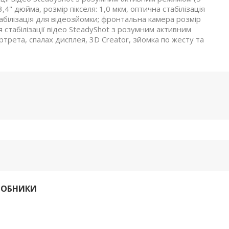
3,4" дюйма, розмір пікселя: 1,0 мкм, оптична стабілізація
білізація для відеозйомки; фронтальна камера розмір
ія стабілізації відео SteadyShot з розумним активним
ртрета, спалах дисплея, 3D Creator, зйомка по жесту та
РОБНИКИ