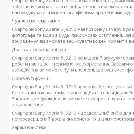
Смартфон Sony Xperia 5 J9210 оснащений 6,1-дюймовим
забезпечує яскраві та чіткі зображення з високою детал
насолоджуватися кінематографічними враженнями під час
Чудова система камер
Смартфон Sony Xperia 5 J9210 має потрійну камеру з ро
фотографії та відео в будь-яких умовах освітлення. Завд
зображення ви зможете зафіксувати кожен момент з вис
Довга автономна робота
Смартфон Sony Xperia 5 J9210 оснащений акумулятором 
роботи навіть за інтенсивного використання. Завдяки 
заряджання ви можете бути впевнені, що ваш смартфон
Просунуті функції
Смартфон Sony Xperia 5 J9210 пропонує безліч сучасних 
безконтактних платежів, сканер відбитків пальців для 
Завдяки цим функціям ви зможете використовувати смар
задоволенням.
Смартфон Sony Xperia 5 J9210 - це ідеальний вибір для т
неперевершений досвід використання з цим пристроєм
Характеристики: