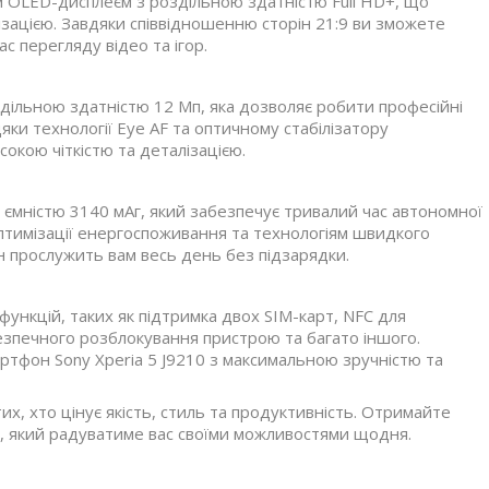
 OLED-дисплеєм з роздільною здатністю Full HD+, що
ізацією. Завдяки співвідношенню сторін 21:9 ви зможете
 перегляду відео та ігор.
здільною здатністю 12 Мп, яка дозволяє робити професійні
яки технології Eye AF та оптичному стабілізатору
окою чіткістю та деталізацією.
ємністю 3140 мАг, який забезпечує тривалий час автономної
оптимізації енергоспоживання та технологіям швидкого
 прослужить вам весь день без підзарядки.
функцій, таких як підтримка двох SIM-карт, NFC для
безпечного розблокування пристрою та багато іншого.
тфон Sony Xperia 5 J9210 з максимальною зручністю та
их, хто цінує якість, стиль та продуктивність. Отримайте
, який радуватиме вас своїми можливостями щодня.