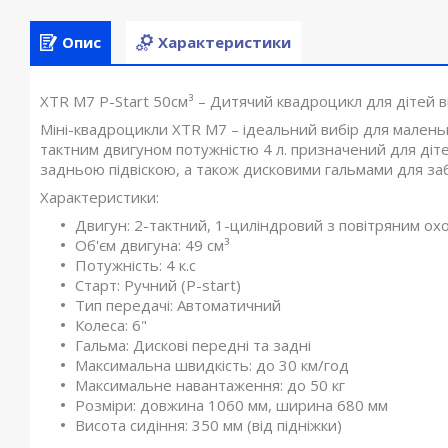
Опис
Характеристики
XTR M7 P-Start 50см³ – Дитячий квадроцикл для дітей ві
Міні-квадроцикли XTR M7 – ідеальний вибір для малень
тактним двигуном потужністю 4 л. призначений для діт
задньою підвіскою, а також дисковими гальмами для за
Характеристики:
Двигун: 2-тактний, 1-циліндровий з повітряним о
Об'єм двигуна: 49 см³
Потужність: 4 к.с
Старт: Ручний (P-start)
Тип передачі: Автоматичний
Колеса: 6"
Гальма: Дискові передні та задні
Максимальна швидкість: до 30 км/год
Максимальне навантаження: до 50 кг
Розміри: довжина 1060 мм, ширина 680 мм
Висота сидіння: 350 мм (від підніжки)