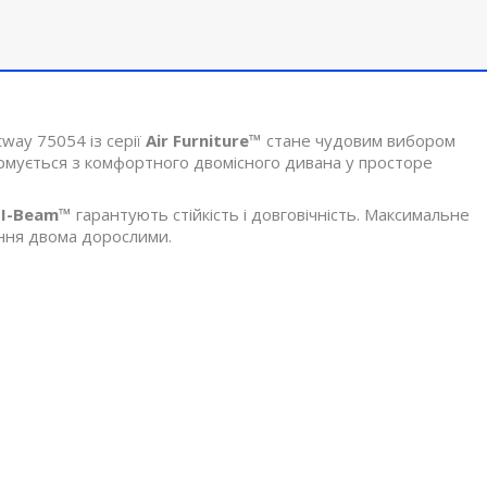
way 75054 із серії
Air Furniture™
стане чудовим вибором
ормується з комфортного двомісного дивана у просторе
я
I-Beam™
гарантують стійкість і довговічність. Максимальне
ання двома дорослими.