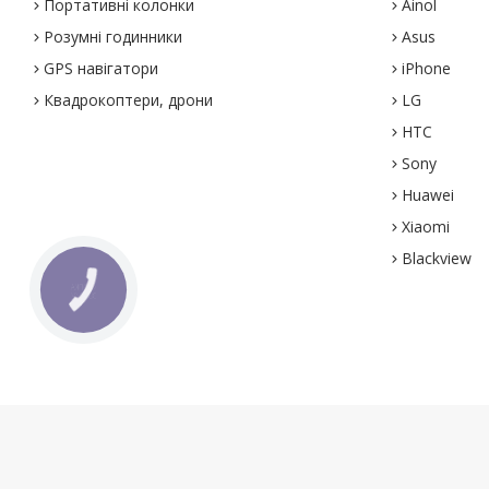
Портативні колонки
Ainol
Розумні годинники
Asus
GPS навігатори
iPhone
Квадрокоптери, дрони
LG
HTC
Sony
Huawei
Xiaomi
Blackview
КНОПКА
ЗВ'ЯЗКУ