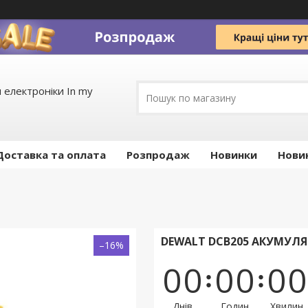
 електроніки In my
Доставка та оплата
Pозпродаж
Новинки
Нови
DEWALT DCB205 АКУМУЛЯ
–16%
0
0
0
0
0
0
Днів
Годин
Хвилин