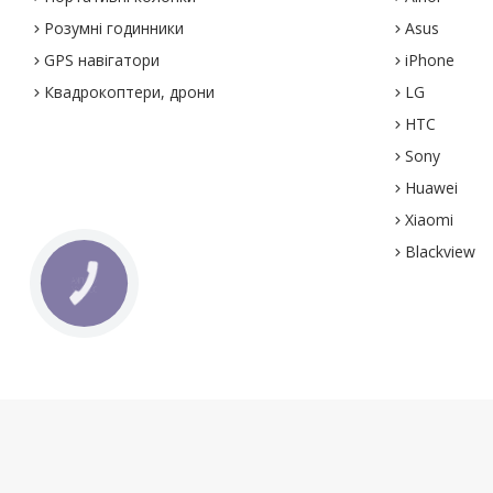
Розумні годинники
Asus
GPS навігатори
iPhone
Квадрокоптери, дрони
LG
HTC
Sony
Huawei
Xiaomi
Blackview
КНОПКА
ЗВ'ЯЗКУ