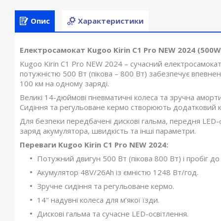
Опис
Характеристики
Електросамокат Kugoo Kirin C1 Pro NEW 2024 (500W,
Kugoo Kirin C1 Pro NEW 2024 – сучасний електросамокат 
потужністю 500 Вт (пікова – 800 Вт) забезпечує впевне
100 км на одному заряді.
Великі 14-дюймові пневматичні колеса та зручна амортиз
Сидіння та регульоване кермо створюють додатковий ко
Для безпеки передбачені дискові гальма, передня LED-
заряд акумулятора, швидкість та інші параметри.
Переваги Kugoo Kirin C1 Pro NEW 2024:
Потужний двигун 500 Вт (пікова 800 Вт) і пробіг до
Акумулятор 48V/26Ah із ємністю 1248 Вт/год.
Зручне сидіння та регульоване кермо.
14" надувні колеса для м’якої їзди.
Дискові гальма та сучасне LED-освітлення.