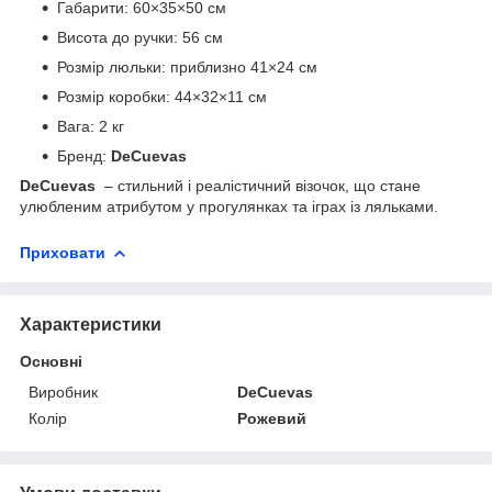
Габарити: 60×35×50 см
Висота до ручки: 56 см
Розмір люльки: приблизно 41×24 см
Розмір коробки: 44×32×11 см
Вага: 2 кг
Бренд:
DeCuevas
DeCuevas
– стильний і реалістичний візочок, що стане
улюбленим атрибутом у прогулянках та іграх із ляльками.
Приховати
Характеристики
Основні
Виробник
DeCuevas
Колір
Рожевий