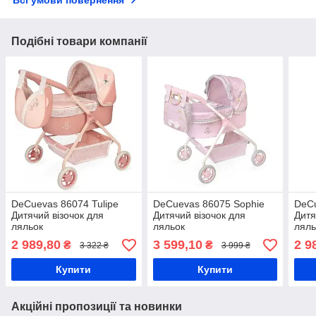
Подібні товари компанії
DeCuevas 86074 Tulipe
DeCuevas 86075 Sophie
DeC
Дитячий візочок для
Дитячий візочок для
Дитя
ляльок
ляльок
ляль
2 989,80
3 599,10
2 9
₴
₴
3 322 ₴
3 999 ₴
Купити
Купити
Акційні пропозиції та новинки