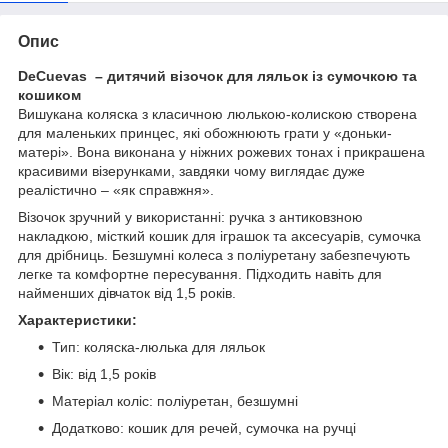
Опис
DeCuevas – дитячий візочок для ляльок із сумочкою та
кошиком
Вишукана коляска з класичною люлькою-колискою створена
для маленьких принцес, які обожнюють грати у «доньки-
матері». Вона виконана у ніжних рожевих тонах і прикрашена
красивими візерунками, завдяки чому виглядає дуже
реалістично – «як справжня».
Візочок зручний у використанні: ручка з антиковзною
накладкою, місткий кошик для іграшок та аксесуарів, сумочка
для дрібниць. Безшумні колеса з поліуретану забезпечують
легке та комфортне пересування. Підходить навіть для
найменших дівчаток від 1,5 років.
Характеристики:
Тип: коляска-люлька для ляльок
Вік: від 1,5 років
Матеріал коліс: поліуретан, безшумні
Додатково: кошик для речей, сумочка на ручці