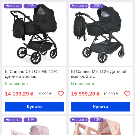
Новинка
–29%
Новинка
–20%
El Camino CHLOE ME 1191
El Camino ME 1126 Дитячий
Дитячий візочок
візочок 2 в 1
В наявності
В наявності
14 199,29
15 999,20
₴
₴
19 999 ₴
19 999 ₴
Купити
Купити
Новинка
–10%
Новинка
–10%