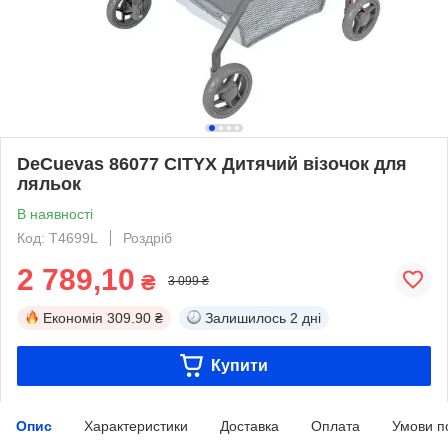
DeCuevas 86077 CITYX Дитячий візочок для
ляльок
В наявності
Код: T4699L
Роздріб
2 789,10
₴
3 099 ₴
Економія
309.90 ₴
Залишилось
2 дні
Купити
Опис
Характеристики
Доставка
Оплата
Умови п