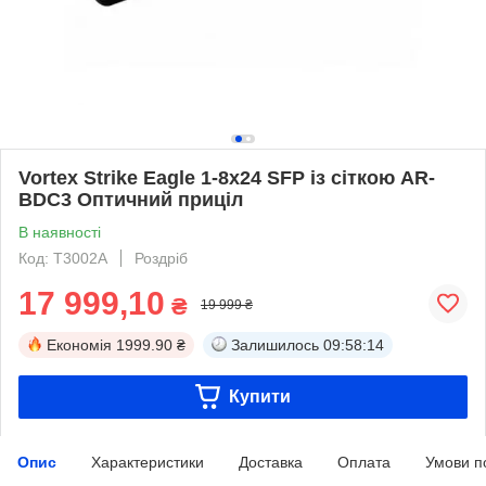
Vortex Strike Eagle 1-8x24 SFP із сіткою AR-
BDC3 Оптичний приціл
В наявності
Код: T3002А
Роздріб
17 999,10
₴
19 999 ₴
Економія
1999.90 ₴
Залишилось
09:58:14
Купити
Опис
Характеристики
Доставка
Оплата
Умови п