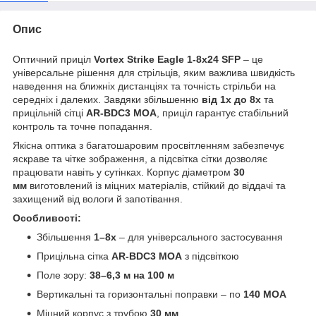
Опис
Оптичний приціл
Vortex Strike Eagle 1-8x24 SFP
– це
універсальне рішення для стрільців, яким важлива швидкість
наведення на ближніх дистанціях та точність стрільби на
середніх і далеких. Завдяки збільшенню
від 1x до 8x
та
прицільній сітці
AR-BDC3 MOA
, приціл гарантує стабільний
контроль та точне попадання.
Якісна оптика з багатошаровим просвітленням забезпечує
яскраве та чітке зображення, а підсвітка сітки дозволяє
працювати навіть у сутінках. Корпус діаметром
30
мм
виготовлений із міцних матеріалів, стійкий до віддачі та
захищений від вологи й запотівання.
Особливості:
Збільшення
1–8x
– для універсального застосування
Прицільна сітка
AR-BDC3 MOA
з підсвіткою
Поле зору:
38–6,3 м на 100 м
Вертикальні та горизонтальні поправки – по
140 МОА
Міцний корпус з трубою
30 мм