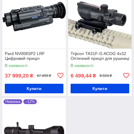
Pard NV008SP2 LRF
Trijicon TA31F-G ACOG 4x32
Цифровий приціл
Оптичний приціл для рушниці
В наявності
В наявності
37 999,20
6 499,44
₴
₴
47 499 ₴
8 024 ₴
Купити
Купити
Новинка
–12%