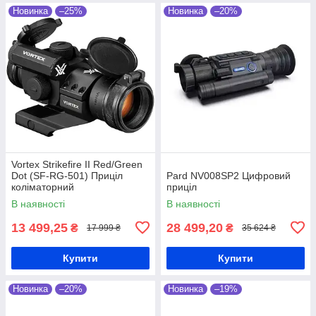
Новинка
–25%
Новинка
–20%
Vortex Strikefire II Red/Green
Dot (SF-RG-501) Приціл
Pard NV008SP2 Цифровий
коліматорний
приціл
В наявності
В наявності
13 499,25
28 499,20
₴
₴
17 999 ₴
35 624 ₴
Купити
Купити
Новинка
–20%
Новинка
–19%