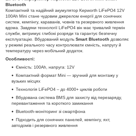
Bluetooth
Компактний та надійний акумулятор Kepworth LiFePO4 12V
100Ah Mini стане чудовим джерелом енергії для сонячних
систем, кемпінгу, караванів, човнів та резервного живлення
вдома. Завдяки технології LiFePO4 він має тривалий термін
служби, витримує глибокі розряди та гарантує безпечну
експлуатацію. Вбудований модуль
Smart Bluetooth
дозволяє
у режимі реального часу контролювати ємність, напругу й
температуру через мобільний додаток.
Особливості:
Ємність: 100Ah, напруга: 12V
Компактний формат Mini — зручний для монтажу у
вузьких місцях
Технологія LiFePO4 – до 4000+ циклів роботи
Вбудована система BMS для захисту від перезаряду,
перевантаження та короткого замикання
Bluetooth-моніторинг зі смартфона
Підходить для сонячних панелей, кемпінгу, яхт,
автодомів і резервного живлення