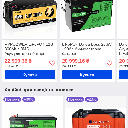
RVPOZWER LiFePO4 12В
LiFePO4 Datou Boss 25.6V
Dato
300Ah з BMS
100Ah Акумуляторна
Акум
Акумуляторна батарея
батарея
LiF
22 999,36
20 999,16
20 
₴
₴
28 048 ₴
24 999 ₴
29 99
Купити
Купити
Акційні пропозиції та новинки
Новинка
–30%
Новинка
–28%