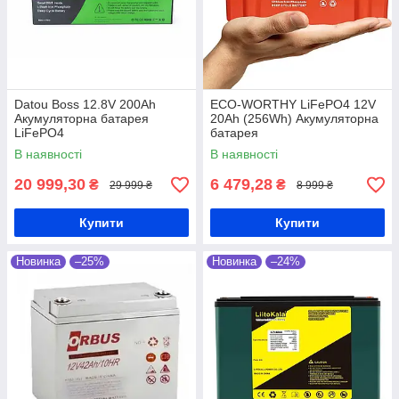
Datou Boss 12.8V 200Ah
ECO-WORTHY LiFePO4 12V
Акумуляторна батарея
20Ah (256Wh) Акумуляторна
LiFePO4
батарея
В наявності
В наявності
20 999,30
6 479,28
₴
₴
29 999 ₴
8 999 ₴
Купити
Купити
Новинка
–25%
Новинка
–24%