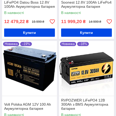
LiFePO4 Datou Boss 12.8V
Soonest 12.8V 100Ah LiFePo4
100Ah Акумуляторна батарея
Акумуляторна батарея
В наявності
В наявності
12 479,22
11 999,20
₴
₴
15 999 ₴
14 999 ₴
Купити
Купити
Новинка
–19%
Новинка
–18%
RVPOZWER LiFePO4 12В
Volt Polska AGM 12V 100 Ah
300Ah з BMS Акумуляторна
Акумуляторна батарея
батарея
В наявності
В наявності