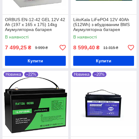
ORBUS EN-12-42 GEL 12V 42
LiitoKala LiFePO4 12V 40Ah
Ah (197 x 165 x 175) 14kg
(512Wh) з вбудованим BMS
Акумуляторна батарея
Акумуляторна батарея
В наявності
В наявності
7 499,25
8 599,40
₴
₴
9 999 ₴
11 315 ₴
Купити
Купити
Новинка
–22%
Новинка
–20%