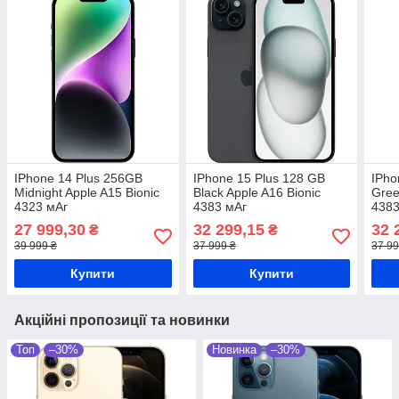
IPhone 14 Plus 256GB
IPhone 15 Plus 128 GB
IPho
Midnight Apple A15 Bionic
Black Apple A16 Bionic
Gree
4323 мАг
4383 мАг
4383
27 999,30
32 299,15
32 
₴
₴
39 999 ₴
37 999 ₴
37 99
Купити
Купити
Акційні пропозиції та новинки
Топ
–30%
Новинка
–30%