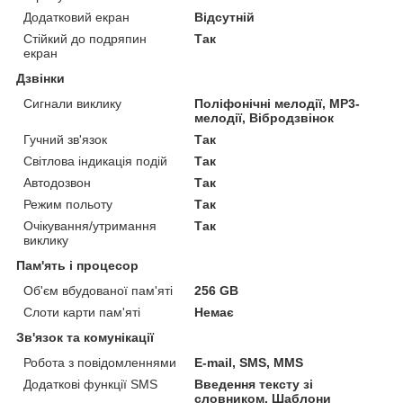
Додатковий екран
Відсутній
Стійкий до подряпин
Так
екран
Дзвінки
Сигнали виклику
Поліфонічні мелодії, MP3-
мелодії, Вібродзвінок
Гучний зв'язок
Так
Світлова індикація подій
Так
Автодозвон
Так
Режим польоту
Так
Очікування/утримання
Так
виклику
Пам'ять і процесор
Об'єм вбудованої пам'яті
256 GB
Слоти карти пам'яті
Немає
Зв'язок та комунікації
Робота з повідомленнями
E-mail, SMS, MMS
Додаткові функції SMS
Введення тексту зі
словником, Шаблони