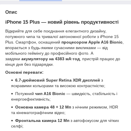
Опис
iPhone 15 Plus — новий рівень продуктивності
Відкрийте для себе поєднання елегантного дизайну,
потужного чипа та тривалої автономної роботи з iPhone 15
Plus. Смартфон, оснащений
процесором Apple A16 Bionic
,
впорається з будь-якими сучасними викликами — від
мобільного геймінгу до професійного фото. А
завдяки
акумулятору на 4383 мА·год
, пристрій працює до
кінця дня без підзарядки.
Основні переваги:
6.7-дюймовий Super Retina XDR дисплей
з
яскравими кольорами та високою контрастністю;
Потужний
чип A16 Bionic
— швидкість, стабільність і
енергоефективність;
Основна камера 48 + 12 Мп
з нічним режимом, HDR
та кінематографічним відео;
Фронтальна камера 12 Мп
з автофокусом для чітких
селфі;