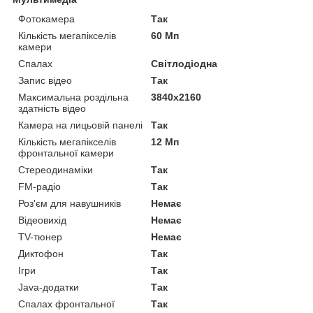
Фотокамера
Так
Кількість мегапікселів
60 Мп
камери
Спалах
Світлодіодна
Запис відео
Так
Максимальна роздільна
3840x2160
здатність відео
Камера на лицьовій панелі
Так
Кількість мегапікселів
12 Мп
фронтальної камери
Стереодинаміки
Так
FM-радіо
Так
Роз'єм для навушників
Немає
Відеовихід
Немає
TV-тюнер
Немає
Диктофон
Так
Ігри
Так
Java-додатки
Так
Спалах фронтальної
Так