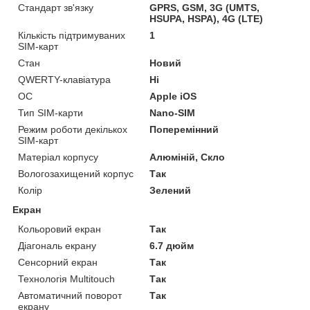
Стандарт зв'язку
GPRS, GSM, 3G (UMTS,
HSUPA, HSPA), 4G (LTE)
Кількість підтримуваних
1
SIM-карт
Стан
Новий
QWERTY-клавіатура
Ні
ОС
Apple iOS
Тип SIM-карти
Nano-SIM
Режим роботи декількох
Поперемінний
SIM-карт
Матеріал корпусу
Алюміній, Скло
Вологозахищений корпус
Так
Колір
Зелений
Екран
Кольоровий екран
Так
Діагональ екрану
6.7 дюйм
Сенсорний екран
Так
Технологія Multitouch
Так
Автоматичний поворот
Так
екрану