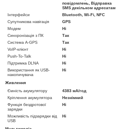
повідомлень, Відправка
SMS декільком адресатам
Інтерфейси
Bluetooth, Wi-Fi, NFC
Супутникова навігація
GPS
Модем
Ні
Синхронізація з ПК
Так
Система A-GPS
Так
VoIP-клієнт
Ні
Push-To-Talk
Ні
Підтримка DLNA
Ні
Використання як USB-
Ні
накопичувача
Живлення
Ємність акумулятору
4383 мА/год
Кріплення акумулятора
Незнімний
Функція бездротової
Ні
зарядки
Можливість підзарядки від
Ні
USB
Мультимедіа