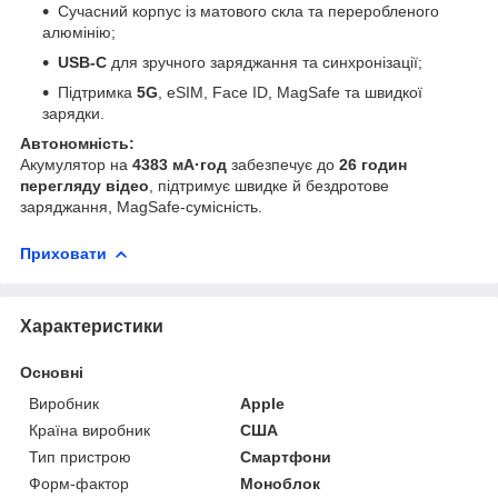
Сучасний корпус із матового скла та переробленого
алюмінію;
USB-C
для зручного заряджання та синхронізації;
Підтримка
5G
, eSIM, Face ID, MagSafe та швидкої
зарядки.
Автономність:
Акумулятор на
4383 мА·год
забезпечує до
26 годин
перегляду відео
, підтримує швидке й бездротове
заряджання, MagSafe-сумісність.
Приховати
Характеристики
Основні
Виробник
Apple
Країна виробник
США
Тип пристрою
Смартфони
Форм-фактор
Моноблок