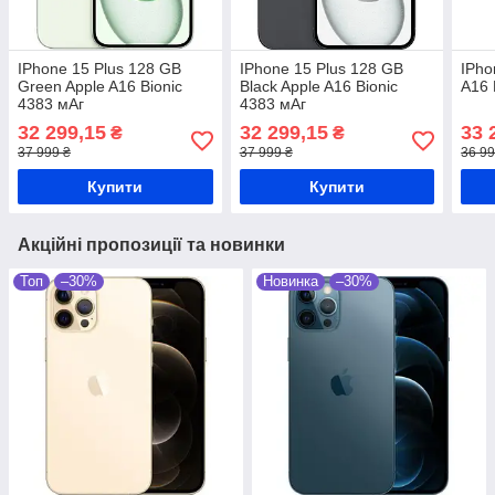
IPhone 15 Plus 128 GB
IPhone 15 Plus 128 GB
IPho
Green Apple A16 Bionic
Black Apple A16 Bionic
A16 
4383 мАг
4383 мАг
32 299,15
32 299,15
33 
₴
₴
37 999 ₴
37 999 ₴
36 99
Купити
Купити
Акційні пропозиції та новинки
Топ
–30%
Новинка
–30%