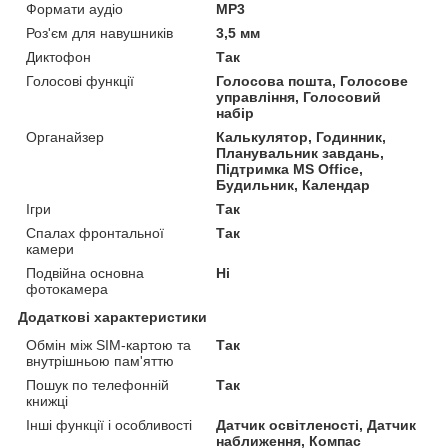
Формати аудіо
MP3
Роз'єм для навушників
3,5 мм
Диктофон
Так
Голосові функції
Голосова пошта, Голосове
управління, Голосовий
набір
Органайзер
Калькулятор, Годинник,
Планувальник завдань,
Підтримка MS Office,
Будильник, Календар
Ігри
Так
Спалах фронтальної
Так
камери
Подвійна основна
Ні
фотокамера
Додаткові характеристики
Обмін між SIM-картою та
Так
внутрішньою пам'яттю
Пошук по телефонній
Так
книжці
Інші функції і особливості
Датчик освітленості, Датчик
наближення, Компас