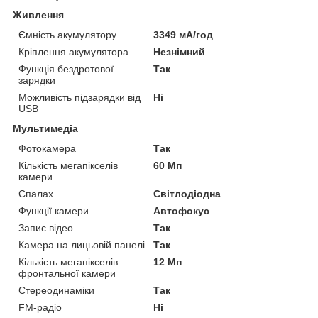
Живлення
Ємність акумулятору
3349 мА/год
Кріплення акумулятора
Незнімний
Функція бездротової
Так
зарядки
Можливість підзарядки від
Ні
USB
Мультимедіа
Фотокамера
Так
Кількість мегапікселів
60 Мп
камери
Спалах
Світлодіодна
Функції камери
Автофокус
Запис відео
Так
Камера на лицьовій панелі
Так
Кількість мегапікселів
12 Мп
фронтальної камери
Стереодинаміки
Так
FM-радіо
Ні