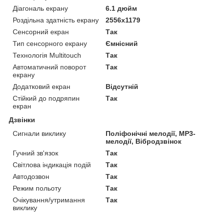
Діагональ екрану
6.1 дюйм
Роздільна здатність екрану
2556x1179
Сенсорний екран
Так
Тип сенсорного екрану
Ємнісний
Технологія Multitouch
Так
Автоматичний поворот
Так
екрану
Додатковий екран
Відсутній
Стійкий до подряпин
Так
екран
Дзвінки
Сигнали виклику
Поліфонічні мелодії, MP3-
мелодії, Вібродзвінок
Гучний зв'язок
Так
Світлова індикація подій
Так
Автодозвон
Так
Режим польоту
Так
Очікування/утримання
Так
виклику