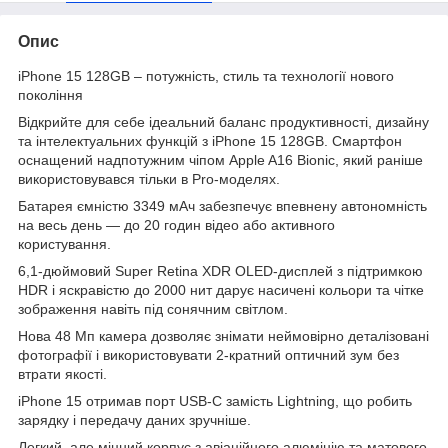
Опис
iPhone 15 128GB – потужність, стиль та технології нового
покоління
Відкрийте для себе ідеальний баланс продуктивності, дизайну
та інтелектуальних функцій з iPhone 15 128GB. Смартфон
оснащений надпотужним чіпом Apple A16 Bionic, який раніше
використовувався тільки в Pro-моделях.
Батарея ємністю 3349 мАч забезпечує впевнену автономність
на весь день — до 20 годин відео або активного
користування.
6,1-дюймовий Super Retina XDR OLED-дисплей з підтримкою
HDR і яскравістю до 2000 нит дарує насичені кольори та чітке
зображення навіть під сонячним світлом.
Нова 48 Мп камера дозволяє знімати неймовірно деталізовані
фотографії і використовувати 2-кратний оптичний зум без
втрати якості.
iPhone 15 отримав порт USB-C замість Lightning, що робить
зарядку і передачу даних зручніше.
Легкий, але міцний корпус з авіаційного алюмінію та матового