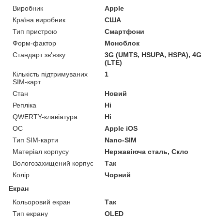
Виробник
Apple
Країна виробник
США
Тип пристрою
Смартфони
Форм-фактор
Моноблок
Стандарт зв'язку
3G (UMTS, HSUPA, HSPA), 4G
(LTE)
Кількість підтримуваних
1
SIM-карт
Стан
Новий
Репліка
Ні
QWERTY-клавіатура
Ні
ОС
Apple iOS
Тип SIM-карти
Nano-SIM
Матеріал корпусу
Нержавіюча сталь, Скло
Вологозахищений корпус
Так
Колір
Чорний
Екран
Кольоровий екран
Так
Тип екрану
OLED