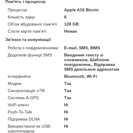
Пам'ять і процесор
Процесор
Apple A16 Bionic
Кількість ядер
6
Об'єм вбудованої пам'яті
128 GB
Слоти карти пам'яті
Немає
Зв'язок та комунікації
Робота з повідомленнями
E-mail, SMS, MMS
Додаткові функції SMS
Введення тексту зі
словником, Шаблони
повідомлень, Відправка
SMS декільком адресатам
Інтерфейси
Bluetooth, Wi-Fi
Модем
Так
Синхронізація з ПК
Так
Система A-GPS
Так
VoIP-клієнт
Ні
Push-To-Talk
Ні
Підтримка DLNA
Ні
Використання як USB-
Ні
накопичувача