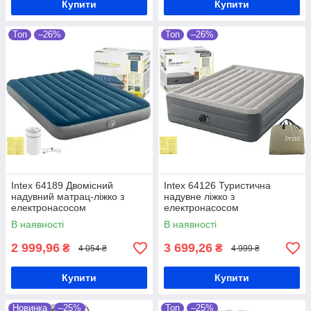
Купити
Купити
Топ
–26%
Топ
–26%
Intex 64189 Двомісний
Intex 64126 Туристична
надувний матрац-ліжко з
надувне ліжко з
електронасосом
електронасосом
В наявності
В наявності
2 999,96
3 699,26
₴
₴
4 054 ₴
4 999 ₴
Купити
Купити
Новинка
–25%
Топ
–25%