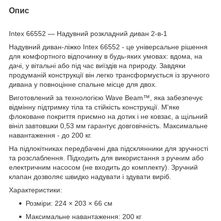
Опис
Intex 66552 — Надувний розкладний диван 2-в-1
Надувний диван-ліжко Intex 66552 - це універсальне рішення
для комфортного відпочинку в будь-яких умовах: вдома, на
дачі, у вітальні або під час виїздів на природу. Завдяки
продуманій конструкції він легко трансформується із зручного
дивана у повноцінне спальне місце для двох.
Виготовлений за технологією Wave Beam™, яка забезпечує
відмінну підтримку тіла та стійкість конструкції. М'яке
флоковане покриття приємно на дотик і не ковзає, а щільний
вініл завтовшки 0,53 мм гарантує довговічність. Максимальне
навантаження - до 200 кг.
На підлокітниках передбачені два підсклянники для зручності
та розслаблення. Підходить для використання з ручним або
електричним насосом (не входить до комплекту). Зручний
клапан дозволяє швидко надувати і здувати виріб.
Характеристики:
Розміри: 224 × 203 × 66 см
Максимальне навантаження: 200 кг