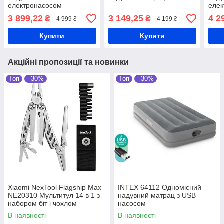
електронасосом
еле
3 899,22
3 149,25
4 2
₴
₴
4 999 ₴
4 199 ₴
Купити
Купити
Акційні пропозиції та новинки
Топ
–30%
Топ
–30%
Xiaomi NexTool Flagship Max
INTEX 64112 Одномісний
NE20310 Мультитул 14 в 1 з
надувний матрац з USB
набором біт і чохлом
насосом
В наявності
В наявності