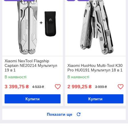
Xiaomi NexTool Flagship
Captain NE20214 Мультитул
Xiaomi HuoHou Multi-Tool K30
19 в 1
Pro HU0191 Мультитул 18 в 1
В наявності
В наявності
3 399,75
2 999,25
₴
₴
4 533 ₴
3 999 ₴
Купити
Купити
Показати ще