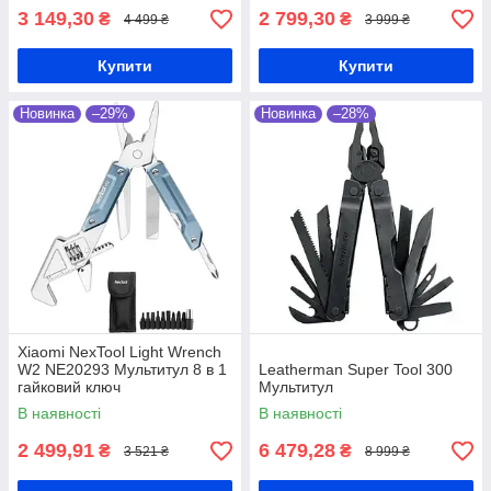
3 149,30
2 799,30
₴
₴
4 499 ₴
3 999 ₴
Купити
Купити
Новинка
–29%
Новинка
–28%
Xiaomi NexTool Light Wrench
W2 NE20293 Мультитул 8 в 1
Leatherman Super Tool 300
гайковий ключ
Мультитул
В наявності
В наявності
2 499,91
6 479,28
₴
₴
3 521 ₴
8 999 ₴