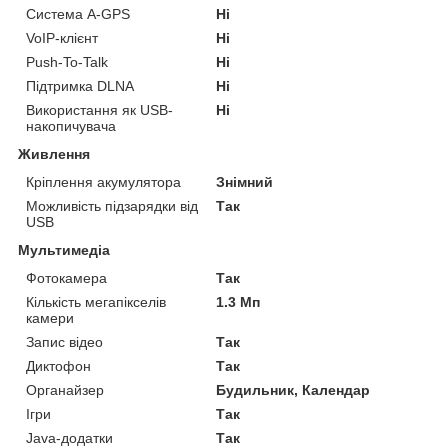
Система A-GPS
Ні
VoIP-клієнт
Ні
Push-To-Talk
Ні
Підтримка DLNA
Ні
Використання як USB-
Ні
накопичувача
Живлення
Кріплення акумулятора
Знімний
Можливість підзарядки від
Так
USB
Мультимедіа
Фотокамера
Так
Кількість мегапікселів
1.3 Мп
камери
Запис відео
Так
Диктофон
Так
Органайзер
Будильник, Календар
Ігри
Так
Java-додатки
Так