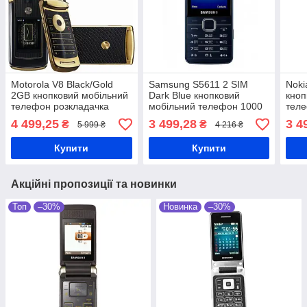
Motorola V8 Black/Gold
Samsung S5611 2 SIM
Noki
2GB кнопковий мобільний
Dark Blue кнопковий
кноп
телефон розкладачка
мобільний телефон 1000
тел
мАг
4 499,25
3 499,28
3 4
₴
₴
5 999 ₴
4 216 ₴
Купити
Купити
Акційні пропозиції та новинки
Топ
–30%
Новинка
–30%