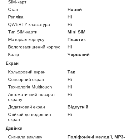
SIM-карт
Стан
Новий
Репліка
Ні
QWERTY-клавіатура
Ні
Тип SIM-карти
Mini SIM
Матеріал корпусу
Пластик
Вологозахищений корпус
Ні
Колір
Червоний
Екран
Кольоровий екран
Так
Сенсорний екран
Ні
Технологія Multitouch
Ні
Автоматичний поворот
Ні
екрану
Додатковий екран
Відсутній
Стійкий до подряпин
Ні
екран
Дзвінки
Сигнали виклику
Поліфонічні мелодії, MP3-