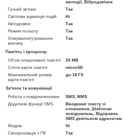
мелодії, Вібродзвінок
Гучний зв'язок
Так
Світлова індикація подій
Ні
Автодозвон
Так
Режим польоту
Так
Очікування/утримання
Так
виклику
Пам'ять і процесор
Об'єм оперативної пам'яті
20 MB
Слоти карти пам'яті
microSD
Максимальний розмір
до 16 Гб
карти пам'яті
Зв'язок та комунікації
Робота з повідомленнями
SMS, MMS
Додаткові функції SMS
Введення тексту зі
словником, Шаблони
повідомлень, Відправка
SMS декільком адресатам
Модем
Ні
Синхронізація з ПК
Так