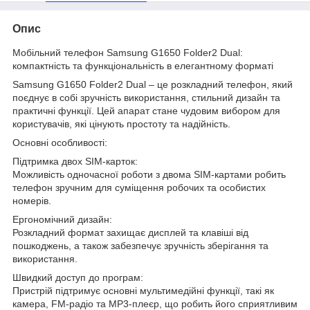
Опис
Мобільний телефон Samsung G1650 Folder2 Dual:
компактність та функціональність в елегантному форматі
Samsung G1650 Folder2 Dual – це розкладний телефон, який
поєднує в собі зручність використання, стильний дизайн та
практичні функції. Цей апарат стане чудовим вибором для
користувачів, які цінують простоту та надійність.
Основні особливості:
Підтримка двох SIM-карток:
Можливість одночасної роботи з двома SIM-картами робить
телефон зручним для суміщення робочих та особистих
номерів.
Ергономічний дизайн:
Розкладний формат захищає дисплей та клавіші від
пошкоджень, а також забезпечує зручність зберігання та
використання.
Швидкий доступ до програм:
Пристрій підтримує основні мультимедійні функції, такі як
камера, FM-радіо та MP3-плеєр, що робить його сприятливим