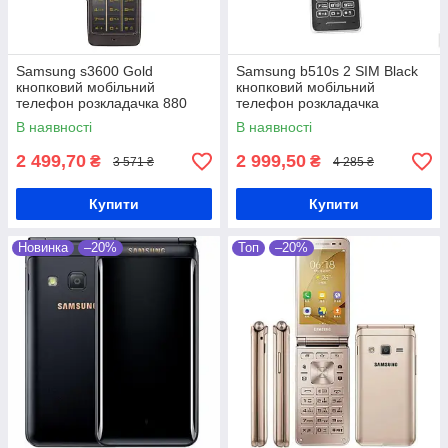
Samsung s3600 Gold
Samsung b510s 2 SIM Black
кнопковий мобільний
кнопковий мобільний
телефон розкладачка 880
телефон розкладачка
мАг
В наявності
В наявності
2 499,70
2 999,50
₴
₴
3 571 ₴
4 285 ₴
Купити
Купити
Новинка
–20%
Топ
–20%