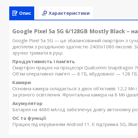
Опис
Характеристики
Google Pixel 5a 5G 6/128GB Mostly Black –
Google Pixel 5a 5G — це збалансований смартфон з с
дисплеєм з роздільною здатністю 2400x1080 пікселів. 
зручно тримати в руці.
Продуктивність і пам’ять
Смартфон працює на процесорі Qualcomm Snapdragon 765
Об’єм оперативної пам’яті — 6 ГБ, вбудованої — 128 ГБ.
Камери
Основна камера складається з двох об’єктивів: 12,2 Мп 
за різного освітлення. Фронтальна камера на 8 Мп ідеал
Акумулятор
Батарея на 4680 мА·год забезпечує довгу автономну ро
ОС та функції
Працює під керуванням Android 11. Є підтримка 5G, Blueto