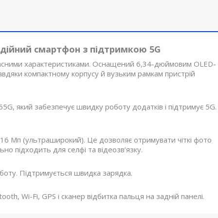
 надійний смартфон з підтримкою 5G
учасними характеристиками. Оснащений 6,34-дюймовим OLED-
Завдяки компактному корпусу й вузьким рамкам пристрій
G, який забезпечує швидку роботу додатків і підтримує 5G.
і 16 Мп (ультраширокий). Це дозволяє отримувати чіткі фото
ьно підходить для селфі та відеозв’язку.
боту. Підтримується швидка зарядка.
oth, Wi-Fi, GPS і сканер відбитка пальця на задній панелі.