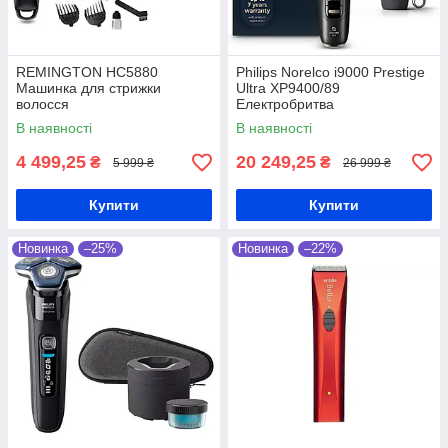
REMINGTON HC5880
Philips Norelco i9000 Prestige
Машинка для стрижки
Ultra XP9400/89
волосся
Електробритва
В наявності
В наявності
4 499,25
20 249,25
₴
₴
5 999 ₴
26 999 ₴
Купити
Купити
Новинка
–25%
Новинка
–22%