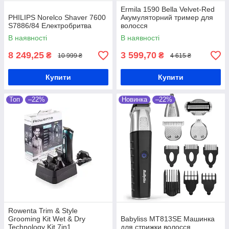
Ermila 1590 Bella Velvet-Red
PHILIPS Norelco Shaver 7600
Акумуляторний тример для
S7886/84 Електробритва
волосся
В наявності
В наявності
8 249,25
3 599,70
₴
₴
10 999 ₴
4 615 ₴
Купити
Купити
Топ
–22%
Новинка
–22%
Rowenta Trim & Style
Grooming Kit Wet & Dry
Babyliss MT813SE Машинка
Technology Kit 7in1
для стрижки волосся