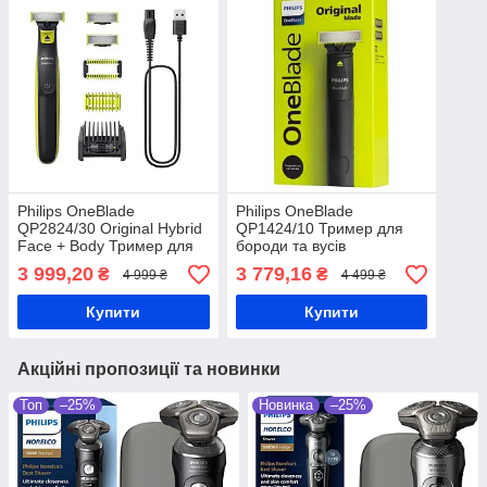
Philips OneBlade
Philips OneBlade
QP2824/30 Original Hybrid
QP1424/10 Тример для
Face + Body Тример для
бороди та вусів
бороди та вусів
3 999,20
3 779,16
₴
₴
4 999 ₴
4 499 ₴
Купити
Купити
Акційні пропозиції та новинки
Топ
–25%
Новинка
–25%