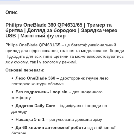
Опис
Philips OneBlade 360 QP4631/65 | Тример та
бритва | Догляд за бородою | Зарядка через
USB | Магнітний футляр
Philips OneBlade QP4631/65 – це багатофункціональний
прилад для підрівнювання, гоління та моделювання бороди.
Підходить для всіх типів щетини та може використовуватись
як у сухому, так і у вологому режимі.
Основні переваги:
Лезо OneBlade 360
– двостороннє гнучке лезо
повторює контури обличчя
Без подразнень і порізів
– для щоденного
комфорту
Додаток Daily Care
– індивідуальні поради по
догляду
Насадка 5-в-1
– регульована довжина зрізу
До 60 хвилин автономної роботи
від літій-іонної
батареї