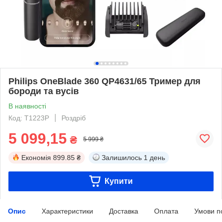
Philips OneBlade 360 QP4631/65 Тример для
бороди та вусів
В наявності
Код: T1223P
Роздріб
5 099,15
₴
5 999 ₴
Економія
899.85 ₴
Залишилось
1 день
Купити
Опис
Характеристики
Доставка
Оплата
Умови п