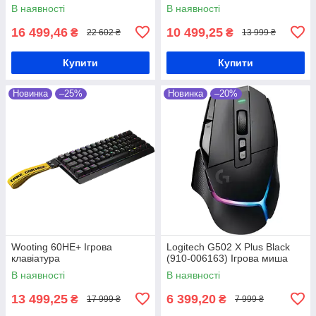
Ігрова клавіатура
В наявності
В наявності
16 499,46
10 499,25
₴
₴
22 602 ₴
13 999 ₴
Купити
Купити
Новинка
–25%
Новинка
–20%
Wooting 60HE+ Ігрова
Logitech G502 X Plus Black
клавіатура
(910-006163) Ігрова миша
В наявності
В наявності
13 499,25
6 399,20
₴
₴
17 999 ₴
7 999 ₴