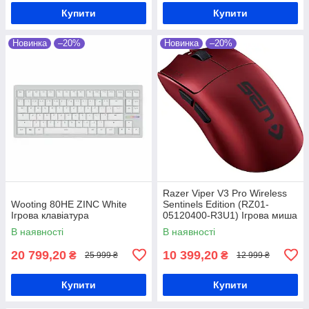
Купити
Купити
Новинка
–20%
Новинка
–20%
Razer Viper V3 Pro Wireless
Wooting 80HE ZINC White
Sentinels Edition (RZ01-
Ігрова клавіатура
05120400-R3U1) Ігрова миша
В наявності
В наявності
20 799,20
10 399,20
₴
₴
25 999 ₴
12 999 ₴
Купити
Купити