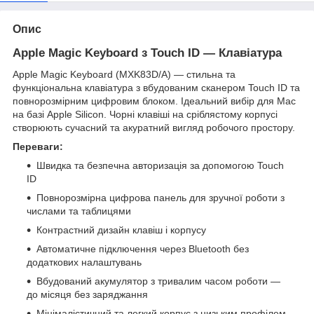
Опис
Apple Magic Keyboard з Touch ID — Клавіатура
Apple Magic Keyboard (MXK83D/A) — стильна та
функціональна клавіатура з вбудованим сканером Touch ID та
повнорозмірним цифровим блоком. Ідеальний вибір для Mac
на базі Apple Silicon. Чорні клавіші на сріблястому корпусі
створюють сучасний та акуратний вигляд робочого простору.
Переваги:
Швидка та безпечна авторизація за допомогою Touch
ID
Повнорозмірна цифрова панель для зручної роботи з
числами та таблицями
Контрастний дизайн клавіш і корпусу
Автоматичне підключення через Bluetooth без
додаткових налаштувань
Вбудований акумулятор з тривалим часом роботи —
до місяця без заряджання
Мінімалістичний та легкий корпус з низьким профілем