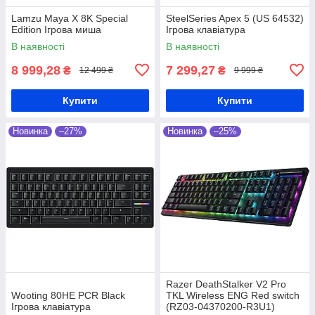
Lamzu Maya X 8K Special
SteelSeries Apex 5 (US 64532)
Edition Ігрова миша
Ігрова клавіатура
В наявності
В наявності
8 999,28
7 299,27
₴
₴
12 499 ₴
9 999 ₴
Купити
Купити
Новинка
–27%
Новинка
–25%
Razer DeathStalker V2 Pro
Wooting 80HE PCR Black
TKL Wireless ENG Red switch
Ігрова клавіатура
(RZ03-04370200-R3U1)