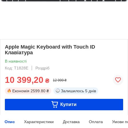
Apple Magic Keyboard with Touch ID
Клавіатура
В наявності
Код: T1828E
Роздріб
10 399,20
₴
12 999 ₴
Економія
2599.80 ₴
Залишилось
5 днів
Купити
Опис
Характеристики
Доставка
Оплата
Умови п