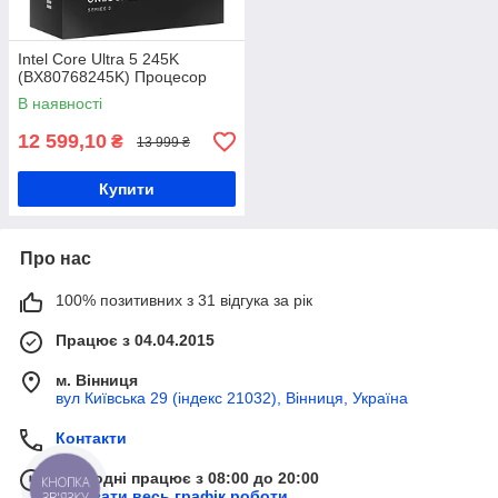
Intel Core Ultra 5 245K
(BX80768245K) Процесор
В наявності
12 599,10
₴
13 999 ₴
Купити
Про нас
100% позитивних з 31 відгука за рік
Працює з 04.04.2015
м. Вінниця
вул Київська 29 (індекс 21032), Вінниця, Україна
Контакти
Сьогодні працює з 08:00 до 20:00
КНОПКА
Показати весь графік роботи
ЗВ'ЯЗКУ