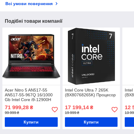
Всі умови повернення
Подібні товари компанії
Acer Nitro 5 AN517-55
Intel Core Ultra 7 265K
Inte
AN517-55-967Q 16/1000
(BX80768265K) Процесор
(BX
Gb Intel Core i9-12900H
Ноутбук
71 999,28
17 199,14
12 
₴
₴
99 999 ₴
19 999 ₴
13 99
Купити
Купити