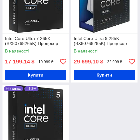
Intel Core Ultra 7 265K
Intel Core Ultra 9 285K
(BX80768265K) Процесор
(BX80768285K) Процесор
В наявності
В наявності
17 199,14
29 699,10
₴
₴
19 999 ₴
32 999 ₴
Купити
Купити
Новинка
–10%