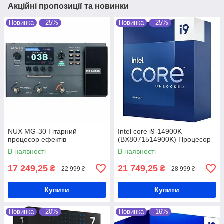
Акційні пропозиції та новинки
Новинка
–25%
Новинка
–25%
NUX MG-30 Гітарний
Intel core i9-14900K
процесор ефектів
(BX8071514900K) Процесор
В наявності
В наявності
17 249,25
21 749,25
₴
₴
22 999 ₴
28 999 ₴
Купити
Купити
Новинка
–20%
Новинка
–16%