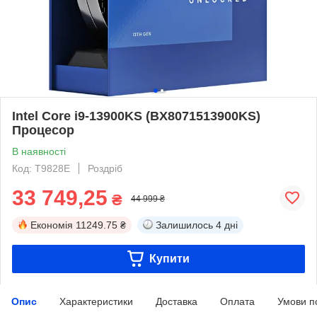
Intel Core i9-13900KS (BX8071513900KS)
Процесор
В наявності
Код: T9828E
Роздріб
33 749,25
₴
44 999 ₴
Економія
11249.75 ₴
Залишилось
4 дні
Купити
Опис
Характеристики
Доставка
Оплата
Умови п