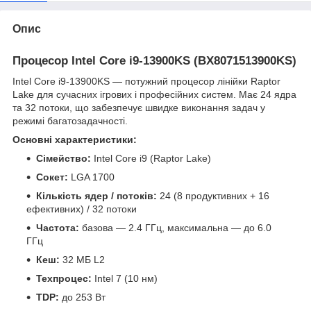
Опис
Процесор Intel Core i9-13900KS (BX8071513900KS)
Intel Core i9-13900KS — потужний процесор лінійки Raptor
Lake для сучасних ігрових і професійних систем. Має 24 ядра
та 32 потоки, що забезпечує швидке виконання задач у
режимі багатозадачності.
Основні характеристики:
Сімейство:
Intel Core i9 (Raptor Lake)
Сокет:
LGA 1700
Кількість ядер / потоків:
24 (8 продуктивних + 16
ефективних) / 32 потоки
Частота:
базова — 2.4 ГГц, максимальна — до 6.0
ГГц
Кеш:
32 МБ L2
Техпроцес:
Intel 7 (10 нм)
TDP:
до 253 Вт