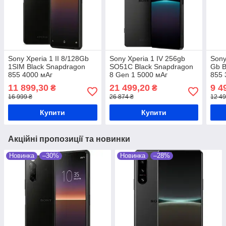
Sony Xperia 1 II 8/128Gb
Sony Xperia 1 IV 256gb
Sony
1SIM Black Snapdragon
SO51C Black Snapdragon
Gb B
855 4000 мАг
8 Gen 1 5000 мАг
855 
11 899,30
21 499,20
9 4
₴
₴
16 999 ₴
26 874 ₴
12 49
Купити
Купити
Акційні пропозиції та новинки
Новинка
–30%
Новинка
–28%