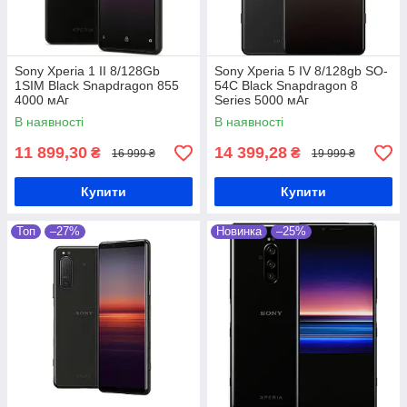
Sony Xperia 1 II 8/128Gb
Sony Xperia 5 IV 8/128gb SO-
1SIM Black Snapdragon 855
54C Black Snapdragon 8
4000 мАг
Series 5000 мАг
В наявності
В наявності
11 899,30
14 399,28
₴
₴
16 999 ₴
19 999 ₴
Купити
Купити
Топ
–27%
Новинка
–25%