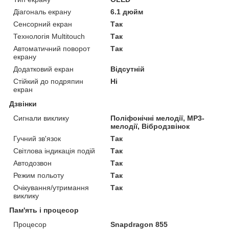
Діагональ екрану
6.1 дюйм
Сенсорний екран
Так
Технологія Multitouch
Так
Автоматичний поворот
Так
екрану
Додатковий екран
Відсутній
Стійкий до подряпин
Ні
екран
Дзвінки
Сигнали виклику
Поліфонічні мелодії, MP3-
мелодії, Вібродзвінок
Гучний зв'язок
Так
Світлова індикація подій
Так
Автодозвон
Так
Режим польоту
Так
Очікування/утримання
Так
виклику
Пам'ять і процесор
Процесор
Snapdragon 855