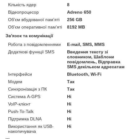
Кількість ядер
8
Відеопроцесор
Adreno 650
Об'єм вбудованої пам'яті
256 GB
Об'єм оперативної пам'яті
8192 MB
Зв'язок та комунікації
Робота з повідомленнями
E-mail, SMS, MMS
Додаткові функції SMS
Введення тексту зі
словником, Шаблони
повідомлень, Відправка
SMS декільком адресатам
Інтерфейси
Bluetooth, Wi-Fi
Модем
Так
Синхронізація з ПК
Так
Система A-GPS
Ні
VoIP-клієнт
Ні
Push-To-Talk
Ні
Підтримка DLNA
Ні
Використання як USB-
Ні
накопичувача