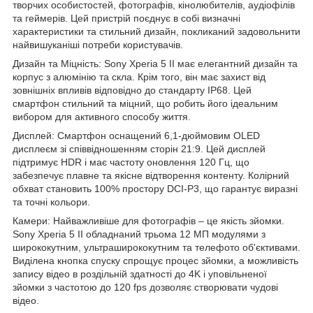
творчих особистостей, фотографів, кінолюбителів, аудіофілів
та геймерів. Цей пристрій поєднує в собі визначні
характеристики та стильний дизайн, покликаний задовольнити
найвишуканіші потреби користувачів.
Дизайн та Міцність: Sony Xperia 5 II має елегантний дизайн та
корпус з алюмінію та скла. Крім того, він має захист від
зовнішніх впливів відповідно до стандарту IP68. Цей
смартфон стильний та міцний, що робить його ідеальним
вибором для активного способу життя.
Дисплей: Смартфон оснащений 6,1-дюймовим OLED
дисплеєм зі співвідношенням сторін 21:9. Цей дисплей
підтримує HDR і має частоту оновлення 120 Гц, що
забезпечує плавне та якісне відтворення контенту. Колірний
обхват становить 100% простору DCI-P3, що гарантує виразні
та точні кольори.
Камери: Найважливіше для фотографів – це якість зйомки.
Sony Xperia 5 II обладнаний трьома 12 МП модулями з
ширококутним, ультраширококутним та телефото об'єктивами.
Виділена кнопка спуску спрощує процес зйомки, а можливість
запису відео в роздільній здатності до 4K і уповільненої
зйомки з частотою до 120 fps дозволяє створювати чудові
відео.