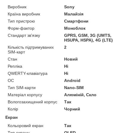
Виробник
Sony
Країна виробник
Малайзія
Тип пристрою
Смартфони
Форм-фактор
Моноблок
Стандарт зв'язку
GPRS, GSM, 3G (UMTS,
HSUPA, HSPA), 4G (LTE)
Кількість підтримуваних
2
SIM-карт
Стан
Новий
Репліка
Ні
QWERTY-клавіатура
Ні
ОС
Android
Тип SIM-карти
Nano-SIM
Матеріал корпусу
Алюміній, Скло
Вологозахищений корпус
Так
Колір
Чорний
Екран
Кольоровий екран
Так
Тип екрану
OLED