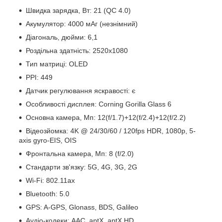
Швидка зарядка, Вт: 21 (QC 4.0)
Акумулятор: 4000 мАг (незнімний)
Діагональ, дюйми: 6,1
Роздільна здатність: 2520x1080
Тип матриці: OLED
PPI: 449
Датчик регулювання яскравості: є
Особливості дисплея: Corning Gorilla Glass 6
Основна камера, Мп: 12(f/1.7)+12(f/2.4)+12(f/2.2)
Відеозйомка: 4K @ 24/30/60 / 120fps HDR, 1080p, 5-
axis gyro-EIS, OIS
Фронтальна камера, Мп: 8 (f/2.0)
Стандарти зв'язку: 5G, 4G, 3G, 2G
Wi-Fi: 802.11ax
Bluetooth: 5.0
GPS: A-GPS, Glonass, BDS, Galileo
Аудіо-кодеки: AAC, aptX, aptX HD