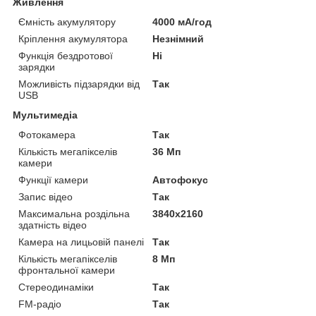
Живлення
Ємність акумулятору
4000 мА/год
Кріплення акумулятора
Незнімний
Функція бездротової
Ні
зарядки
Можливість підзарядки від
Так
USB
Мультимедіа
Фотокамера
Так
Кількість мегапікселів
36 Мп
камери
Функції камери
Автофокус
Запис відео
Так
Максимальна роздільна
3840x2160
здатність відео
Камера на лицьовій панелі
Так
Кількість мегапікселів
8 Мп
фронтальної камери
Стереодинаміки
Так
FM-радіо
Так