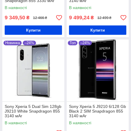
Snapdragon 855 3330 мАг
3140 мАг
В наявності
В наявності
9 349,50
9 499,24
₴
₴
12 466 ₴
12 499 ₴
Купити
Купити
Новинка
–24%
Топ
–24%
Sony Xperia 5 Dual Sim 128gb
Sony Xperia 5 J9210 6/128 Gb
J9210 White Snapdragon 855
Black 2 SIM Snapdragon 855
3140 мАг
3140 мАг
В наявності
В наявності