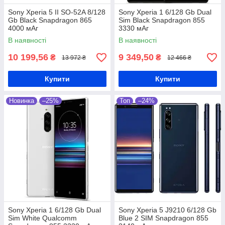
Sony Xperia 5 II SO-52A 8/128
Sony Xperia 1 6/128 Gb Dual
Gb Black Snapdragon 865
Sim Black Snapdragon 855
4000 мАг
3330 мАг
В наявності
В наявності
10 199,56
9 349,50
₴
₴
13 972 ₴
12 466 ₴
Купити
Купити
Новинка
–25%
Топ
–24%
Sony Xperia 1 6/128 Gb Dual
Sony Xperia 5 J9210 6/128 Gb
Sim White Qualcomm
Blue 2 SIM Snapdragon 855