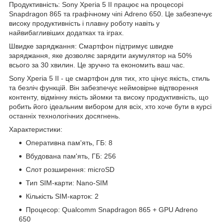
Продуктивність: Sony Xperia 5 II працює на процесорі
Snapdragon 865 та графічному чіпі Adreno 650. Це забезпечує
високу продуктивність і плавну роботу навіть у
найвибагливіших додатках та іграх.
Швидке заряджання: Смартфон підтримує швидке
заряджання, яке дозволяє зарядити акумулятор на 50%
всього за 30 хвилин. Це зручно та економить ваш час.
Sony Xperia 5 II - це смартфон для тих, хто цінує якість, стиль
та безліч функцій. Він забезпечує неймовірне відтворення
контенту, відмінну якість зйомки та високу продуктивність, що
робить його ідеальним вибором для всіх, хто хоче бути в курсі
останніх технологічних досягнень.
Характеристики:
Оперативна пам'ять, ГБ: 8
Вбудована пам'ять, ГБ: 256
Слот розширення: microSD
Тип SIM-карти: Nano-SIM
Кількість SIM-карток: 2
Процесор: Qualcomm Snapdragon 865 + GPU Adreno
650