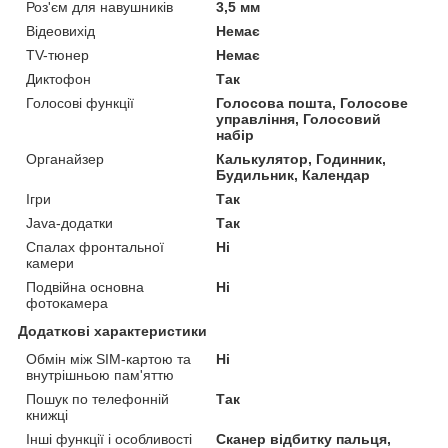
Роз'єм для навушників
3,5 мм
Відеовихід
Немає
TV-тюнер
Немає
Диктофон
Так
Голосові функції
Голосова пошта, Голосове
управління, Голосовий
набір
Органайзер
Калькулятор, Годинник,
Будильник, Календар
Ігри
Так
Java-додатки
Так
Спалах фронтальної
Ні
камери
Подвійна основна
Ні
фотокамера
Додаткові характеристики
Обмін між SIM-картою та
Ні
внутрішньою пам'яттю
Пошук по телефонній
Так
книжці
Інші функції і особливості
Сканер відбитку пальця,