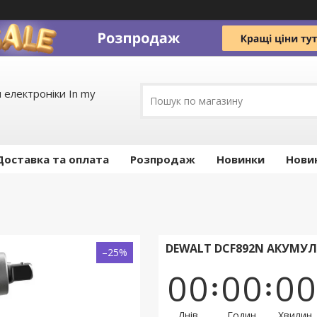
 електроніки In my
Доставка та оплата
Pозпродаж
Новинки
Нови
DEWALT DCF892N АКУМУ
–25%
0
0
0
0
0
0
Днів
Годин
Хвилин