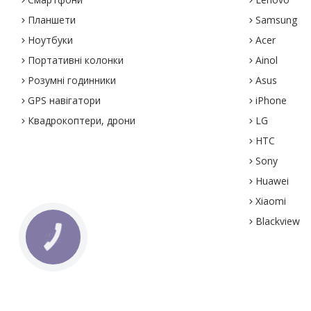
Планшети
Samsung
Ноутбуки
Acer
Портативні колонки
Ainol
Розумні годинники
Asus
GPS навігатори
iPhone
Квадрокоптери, дрони
LG
HTC
Sony
Huawei
Xiaomi
Blackview
КНОПКА
ЗВ'ЯЗКУ