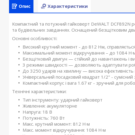
Опис
Характеристики
Компактний та потужний гайковерт DeWALT DCF892N ро
та будівельних завданнях. Оснащений безщітковим двигу
Основні особливості:
Високий крутний момент - до 812 Нм, справляється
Максимальний момент відкручування – до 1084 Н·м,
Безщітковий двигун — стійкий до навантажень і ви
3 режими швидкості — дозволяють адаптувати роб
До 3250 ударів на хвилину — висока ефективність 
Універсальний посадковий квадрат 1/2" - сумісни
Компактний корпус і вага 1.67 кг - зручний для ро
Технічні характеристики:
Тип інструменту: ударний гайковерт
Живлення: акумуляторне
Напруга: 18 В
Потужність: 760 Вт
Макс. крутний момент: 812 Н·м
Макс. момент відкручування: 1084 Н·м