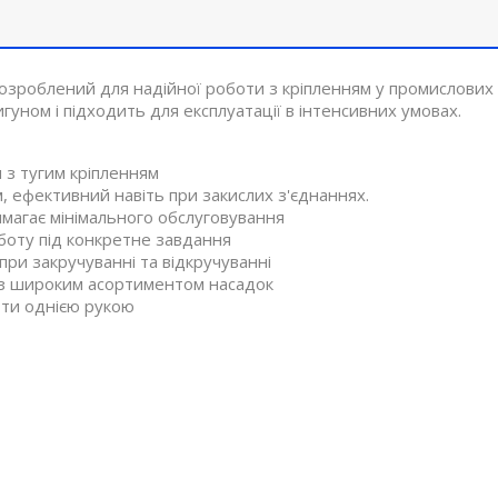
зроблений для надійної роботи з кріпленням у промислових
ном і підходить для експлуатації в інтенсивних умовах.
 з тугим кріпленням
 ефективний навіть при закислих з'єднаннях.
магає мінімального обслуговування
оту під конкретне завдання
при закручуванні та відкручуванні
й з широким асортиментом насадок
боти однією рукою